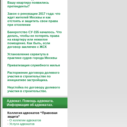
Вашу квартиру появились
претенденты?
Закон о реновации 2017 года: что
ждет жителей Москвы и как
отстоять и защитить свои права
при отселении
Банкротство СУ-155 началось. Что
делать, чтобы не потерять права
на квартиру или нежилое
помещение. Как быть, если
договор заключен с ЖСК
Установление сервитута в
практике судов города Москвы
Приватизация служебного жилья
Расторжение договора долевого
участия в строительстве по
инициативе застройщика.
Неустойка по договору долевого
участия в строительстве.
Адвокат. Помощь адвоката.
Информация об адвокатах.
Коллегия адвокатов “Правовая
защита”
-
О коллегии адвокатов
-
Услуги адвокатов