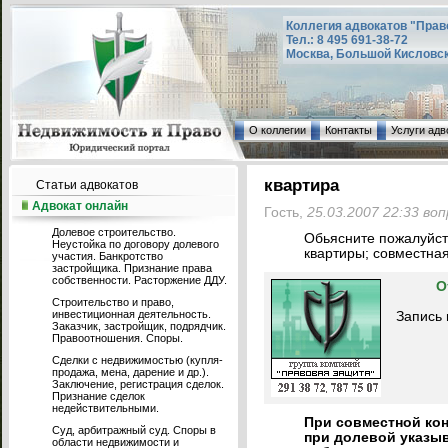
Коллегия адвокатов "Прав
Тел.: 8 495 691-38-72
Москва, Большой Кисловский
О коллегии
Контакты
Услуги адв
квартира
Статьи адвокатов
Адвокат онлайн
Гость,
25.03.2007 22:33 во
Долевое строительство.
Обьясните пожалуйст
Неустойка по договору долевого
квартиры; совместная
участия. Банкротство
застройщика. Признание права
собственности. Расторжение ДДУ.
О
Строительство и право,
инвестиционная деятельность.
Запись 
Заказчик, застройщик, подрядчик.
Правоотношения. Споры.
Сделки с недвижимостью (купля-
продажа, мена, дарение и др.).
Заключение, регистрация сделок.
Признание сделок
недействительными.
При совместной кон
Суд, арбитражный суд. Споры в
при долевой указыв
области недвижимости и