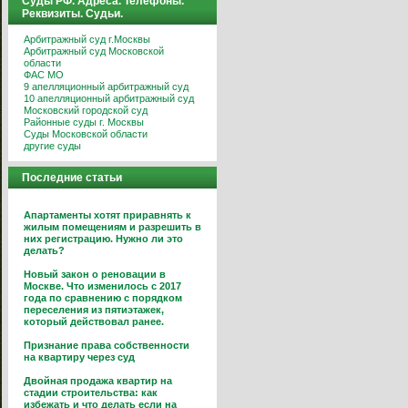
Суды РФ. Адреса. Телефоны.
Реквизиты. Судьи.
Арбитражный суд г.Москвы
Арбитражный суд Московской
области
ФАС МО
9 апелляционный арбитражный суд
10 апелляционный арбитражный суд
Московский городской суд
Районные суды г. Москвы
Суды Московской области
другие суды
Последние статьи
Апартаменты хотят приравнять к
жилым помещениям и разрешить в
них регистрацию. Нужно ли это
делать?
Новый закон о реновации в
Москве. Что изменилось с 2017
года по сравнению с порядком
переселения из пятиэтажек,
который действовал ранее.
Признание права собственности
на квартиру через суд
Двойная продажа квартир на
стадии строительства: как
избежать и что делать если на