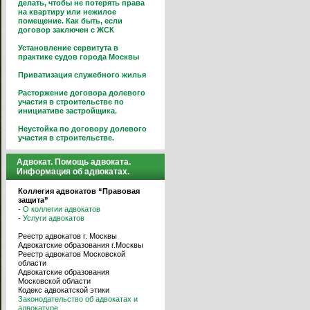
делать, чтобы не потерять права
на квартиру или нежилое
помещение. Как быть, если
договор заключен с ЖСК
Установление сервитута в
практике судов города Москвы
Приватизация служебного жилья
Расторжение договора долевого
участия в строительстве по
инициативе застройщика.
Неустойка по договору долевого
участия в строительстве.
Адвокат. Помощь адвоката.
Информация об адвокатах.
Коллегия адвокатов “Правовая
защита”
-
О коллегии адвокатов
-
Услуги адвокатов
Реестр адвокатов г. Москвы
Адвокатские образования г.Москвы
Реестр адвокатов Московской
области
Адвокатские образования
Московской области
Кодекс адвокатской этики
Законодательство об адвокатах и
адвокатуре