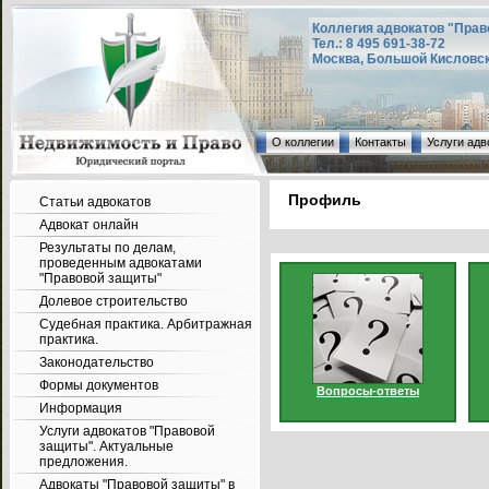
Коллегия адвокатов "Прав
Тел.: 8 495 691-38-72
Москва, Большой Кисловский
О коллегии
Контакты
Услуги адв
Профиль
Статьи адвокатов
Адвокат онлайн
Результаты по делам,
проведенным адвокатами
"Правовой защиты"
Долевое строительство
Судебная практика. Арбитражная
практика.
Законодательство
Формы документов
Вопросы-ответы
Информация
Услуги адвокатов "Правовой
защиты". Актуальные
предложения.
Адвокаты "Правовой защиты" в