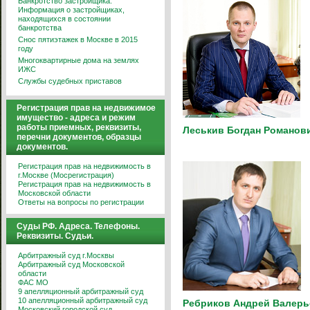
Банкротство застройщика.
Информация о застройщиках,
находящихся в состоянии
банкротства
Снос пятиэтажек в Москве в 2015
году
Многоквартирные дома на землях
ИЖС
Службы судебных приставов
Регистрация прав на недвижимое
имущество - адреса и режим
работы приемных, реквизиты,
Леськив Богдан Романов
перечни документов, образцы
документов.
Регистрация прав на недвижимость в
г.Москве (Мосрегистрация)
Регистрация прав на недвижимость в
Московской области
Ответы на вопросы по регистрации
Суды РФ. Адреса. Телефоны.
Реквизиты. Судьи.
Арбитражный суд г.Москвы
Арбитражный суд Московской
области
ФАС МО
9 апелляционный арбитражный суд
10 апелляционный арбитражный суд
Ребриков Андрей Валерь
Московский городской суд