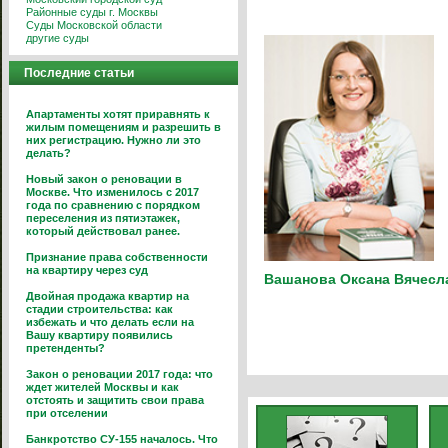
Районные суды г. Москвы
Суды Московской области
другие суды
Последние статьи
Апартаменты хотят приравнять к
жилым помещениям и разрешить в
них регистрацию. Нужно ли это
делать?
Новый закон о реновации в
Москве. Что изменилось с 2017
года по сравнению с порядком
переселения из пятиэтажек,
который действовал ранее.
Признание права собственности
на квартиру через суд
Вашанова Оксана Вячесл
Двойная продажа квартир на
стадии строительства: как
избежать и что делать если на
Вашу квартиру появились
претенденты?
Закон о реновации 2017 года: что
ждет жителей Москвы и как
отстоять и защитить свои права
при отселении
Банкротство СУ-155 началось. Что