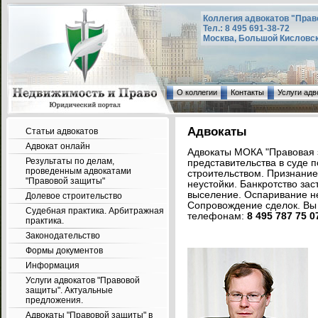
Коллегия адвокатов "Прав
Тел.: 8 495 691-38-72
Москва, Большой Кисловский
О коллегии
Контакты
Услуги адв
Адвокаты
Статьи адвокатов
Адвокат онлайн
Адвокаты МОКА "Правовая 
Результаты по делам,
представительства в суде 
проведенным адвокатами
строительством. Признание
"Правовой защиты"
неустойки. Банкротство за
выселение. Оспаривание не
Долевое строительство
Сопровождение сделок. Вы 
Судебная практика. Арбитражная
телефонам:
8 495 787 75 0
практика.
Законодательство
Формы документов
Информация
Услуги адвокатов "Правовой
защиты". Актуальные
предложения.
Адвокаты "Правовой защиты" в