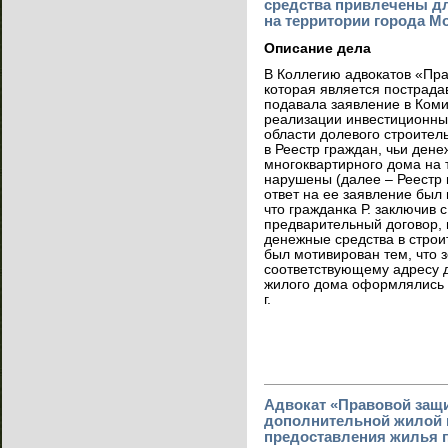
средства привлечены дл
на территории города М
Описание дела
В Коллегию адвокатов «Пра
которая является пострадав
подавала заявление в Коми
реализации инвестиционных
области долевого строител
в Реестр граждан, чьи ден
многоквартирного дома на 
нарушены (далее – Реестр 
ответ на ее заявление был 
что гражданка Р. заключив 
предварительный договор, 
денежные средства в строи
был мотивирован тем, что 
соответствующему адресу д
жилого дома оформлялись то
г.
Адвокат «Правовой защ
дополнительной жилой 
предоставления жилья п