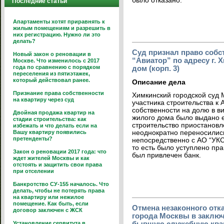
было отказано.
Последние статьи
Апартаменты хотят приравнять к
жилым помещениям и разрешить в
них регистрацию. Нужно ли это
делать?
Суд признал право собс
Новый закон о реновации в
“Авиатор” по адресу г.
Москве. Что изменилось с 2017
года по сравнению с порядком
дом (корп. 3)
переселения из пятиэтажек,
который действовал ранее.
Описание дела
Признание права собственности
Химкинский городской суд 
на квартиру через суд
участника строительства к
собственности на долю в в
Двойная продажа квартир на
жилого дома было выдано е
стадии строительства: как
строительство приостановл
избежать и что делать если на
Вашу квартиру появились
неоднократно переносились 
претенденты?
непосредственно с АО “УКС
то есть было уступлено пра
Закон о реновации 2017 года: что
был привлечен банк.
ждет жителей Москвы и как
отстоять и защитить свои права
при отселении
Банкротство СУ-155 началось. Что
делать, чтобы не потерять права
на квартиру или нежилое
помещение. Как быть, если
Отмена незаконного отк
договор заключен с ЖСК
города Москвы в заключ
бывшую служебную ква
Установление сервитута в