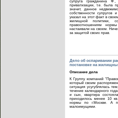
супруга гражданина Ф.
приватизации, т.е. была 
значит, данное недвижим
собственности супругов 
указал на этот факт в сво
жилищной политики, с
правоотношениям нормы 
настаивали на своем. Ниче
за защитой своих прав.
Дело об оспаривании ра
постановке на жилищны
Описание дела
К Группу компаний "Право
который своим распоряжен
ситуация усугублялась те
течение календарного года
и сын, квартира состоял
приходилось менее 10 кв
нормы по г.Москве. А 
малоимущими.