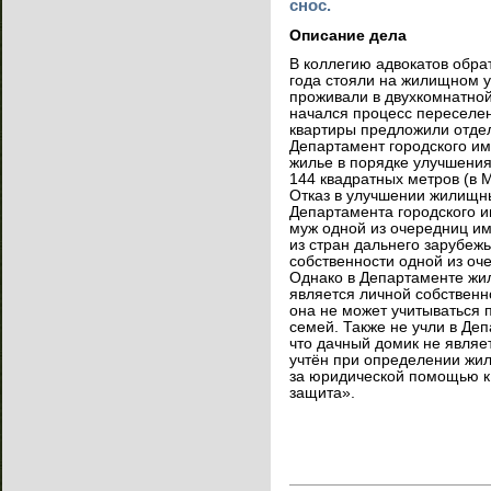
снос.
Описание дела
В коллегию адвокатов обрат
года стояли на жилищном у
проживали в двухкомнатной
начался процесс переселе
квартиры предложили отде
Департамент городского им
жилье в порядке улучшения
144 квадратных метров (в М
Отказ в улучшении жилищн
Департамента городского и
муж одной из очередниц им
из стран дальнего зарубежь
собственности одной из оч
Однако в Департаменте жил
является личной собственно
она не может учитываться
семей. Также не учли в Деп
что дачный домик не являе
учтён при определении жил
за юридической помощью к 
защита».