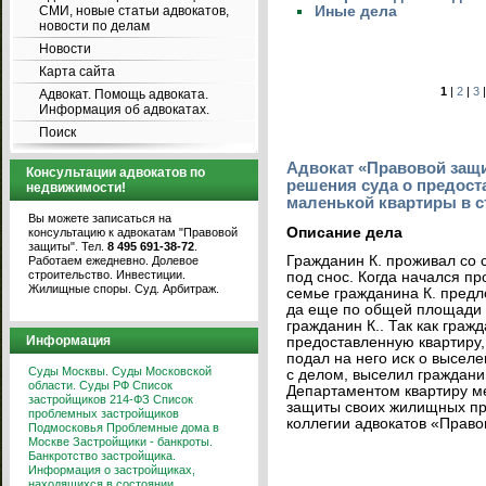
СМИ, новые статьи адвокатов,
Иные дела
новости по делам
Новости
Карта сайта
1
|
2
|
3
Адвокат. Помощь адвоката.
Информация об адвокатах.
Поиск
Адвокат «Правовой защ
Консультации адвокатов по
решения суда о предост
недвижимости!
маленькой квартиры в с
Вы можете записаться на
Описание дела
консультацию к адвокатам "Правовой
защиты". Тел.
8 495 691-38-72
.
Гражданин К. проживал со 
Работаем ежедневно. Долевое
строительство. Инвестиции.
под снос. Когда начался п
Жилищные споры. Суд. Арбитраж.
семье гражданина К. предл
да еще по общей площади м
гражданин К.. Так как граж
Информация
предоставленную квартиру,
подал на него иск о высел
Суды Москвы. Суды Московской
с делом, выселил граждани
области. Суды РФ
Список
Департаментом квартиру м
застройщиков 214-ФЗ
Список
защиты своих жилищных пра
проблемных застройщиков
коллегии адвокатов «Право
Подмосковья
Проблемные дома в
Москве
Застройщики - банкроты.
Банкротство застройщика.
Информация о застройщиках,
находящихся в состоянии