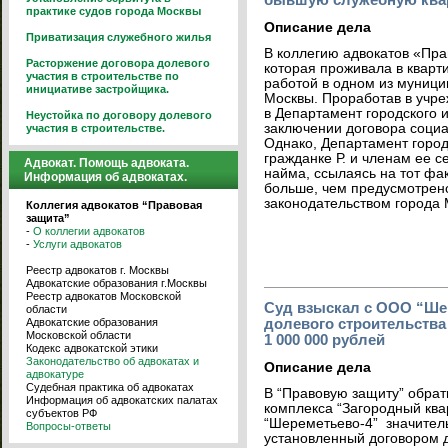
практике судов города Москвы
Описание дела
Приватизация служебного жилья
В коллегию адвокатов «Пра
Расторжение договора долевого
которая проживала в кварти
участия в строительстве по
работой в одном из муниц
инициативе застройщика.
Москвы. Проработав в учре
в Департамент городского 
Неустойка по договору долевого
заключении договора социа
участия в строительстве.
Однако, Департамент город
гражданке Р. и членам ее 
Адвокат. Помощь адвоката.
найма, ссылаясь на тот фак
Информация об адвокатах.
больше, чем предусмотрен
законодательство
м города
Коллегия адвокатов “Правовая
защита”
-
О коллегии адвокатов
-
Услуги адвокатов
Реестр адвокатов г. Москвы
Адвокатские образования г.Москвы
Реестр адвокатов Московской
Суд взыскал с ООО “Шер
области
Адвокатские образования
долевого строительства
Московской области
1 000 000 рублей
Кодекс адвокатской этики
Законодательство об адвокатах и
Описание дела
адвокатуре
Судебная практика об адвокатах
В “Правовую защиту” обрат
Информация об адвокатских палатах
комплекса “Загородный ква
субъектов РФ
“Шереметьево-4” значитель
Вопросы-ответы
установленный договором д