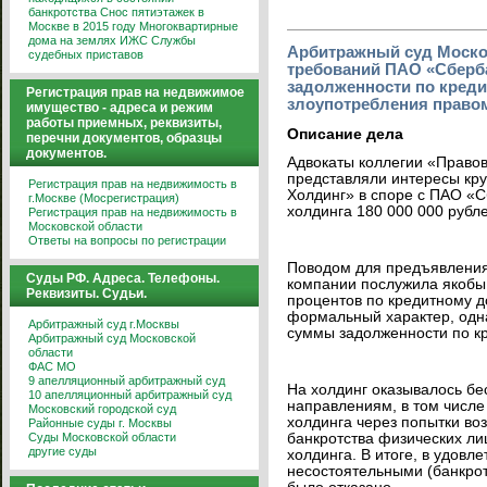
банкротства
Снос пятиэтажек в
Москве в 2015 году
Многоквартирные
дома на землях ИЖС
Службы
Арбитражный суд Москов
судебных приставов
требований ПАО «Сберб
задолженности по креди
Регистрация прав на недвижимое
злоупотребления правом
имущество - адреса и режим
работы приемных, реквизиты,
Описание дела
перечни документов, образцы
документов.
Адвокаты коллегии «Правов
представляли интересы кру
Регистрация прав на недвижимость в
Холдинг» в споре с ПАО «С
г.Москве (Мосрегистрация)
холдинга 180 000 000 рубле
Регистрация прав на недвижимость в
Московской области
Ответы на вопросы по регистрации
Поводом для предъявления
Суды РФ. Адреса. Телефоны.
компании послужила якобы 
Реквизиты. Судьи.
процентов по кредитному д
формальный характер, одна
Арбитражный суд г.Москвы
суммы задолженности по кр
Арбитражный суд Московской
области
ФАС МО
9 апелляционный арбитражный суд
На холдинг оказывалось бе
10 апелляционный арбитражный суд
направлениям, в том числе 
Московский городской суд
холдинга через попытки во
Районные суды г. Москвы
банкротства физических ли
Суды Московской области
другие суды
холдинга. В итоге, в удовл
несостоятельными (банкрот