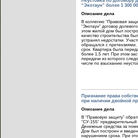
Неустойка по договору 
“Экотаун” более 1 300 0
Описание дела
В коллегию “Правовая защи
“Экотаун” договор долевого
этом жилой дом был постро
качество строительства бы
устранял недостатки. Участ
обращался с претензиями, 
срок. Квартира была переда
более 1,5 лет. При этом за
передачи из которого следо
числе по взысканию неустой
Признание права собств
при наличии двойной п
Описание дела
В “Правовую защиту” обрати
“СУ-155” предварительный
Денежные средства за пом
Дом был построен и введен
нарушением срока. При это