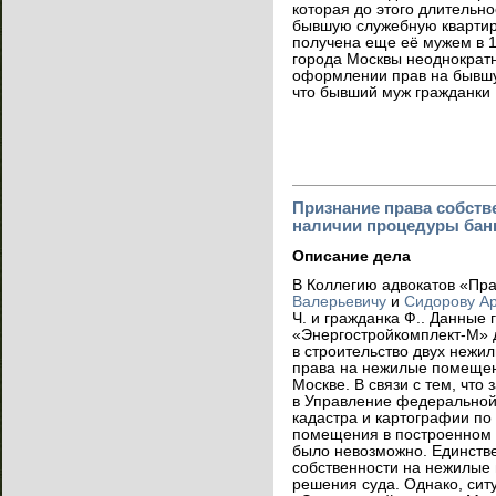
которая до этого длительн
бывшую служебную квартиру
получена
еще
её мужем в 1
города Москвы неоднократн
оформлении прав на бывшую
что бывший муж гражданки К
Признание права собств
наличии процедуры бан
Описание дела
В Коллегию адвокатов «Пр
Валерьевичу
и
Сидорову Ар
Ч. и гражданка Ф.. Данные
«Энергостройкомп
лект-М» 
в строительство двух нежи
права на нежилые помещен
Москве. В связи с тем, что
в Управление федеральной
кадастра и картографии по
помещения в построенном 
было невозможно. Единств
собственности на нежилые
решения суда. Однако, сит