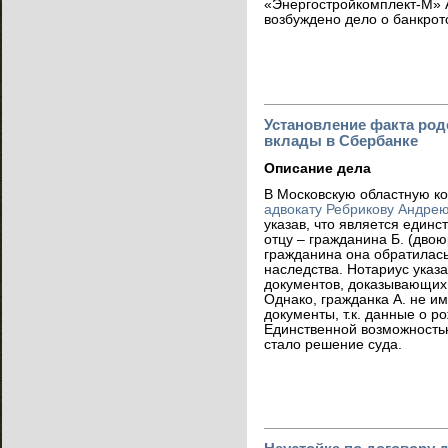
«Энергостройкомп
лект-М» 
возбуждено дело о банкрот
Установление факта род
вклады в Сбербанке
Описание дела
В Московскую областную ко
адвокату Ребрикову Андре
указав, что является един
отцу – гражданина Б. (дво
гражданина она обратилась
наследства. Нотариус указ
документов, доказывающих 
Однако, гражданка А. не и
документы, т.к. данные о р
Единственной возможность
стало решение суда.