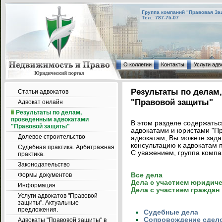
Группа компаний "Правовая За
Тел.: 787-75-07
О коллегии
Контакты
Услуги адв
Результаты по делам
Статьи адвокатов
"Правовой защиты"
Адвокат онлайн
Результаты по делам,
проведенным адвокатами
В этом разделе содержатьс
"Правовой защиты"
адвокатами и юристами "Пр
Долевое строительство
адвокатам, Вы можете зада
консультацию к адвокатам по
Судебная практика. Арбитражная
С уважением, группа компа
практика.
Законодательство
Формы документов
Все дела
Дела с участием юридиче
Информация
Дела с участием граждан
Услуги адвокатов "Правовой
защиты". Актуальные
предложения.
Судебные дела
Cопровождение сдел
Адвокаты "Правовой защиты" в