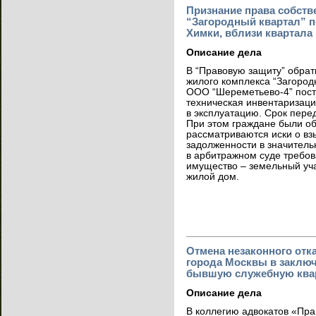
Признание права собств
“Загородный квартал” п
Химки, вблизи квартала
Описание дела
В “Правовую защиту” обрат
жилого комплекса “Загород
ООО “Шереметьево-4” пост
техническая инвентаризаци
в эксплуатацию. Срок пере
При этом граждане были об
рассматриваются иски о в
задолженности в значительн
в арбитражном суде требо
имущество – земельный уча
жилой дом.
Отмена незаконного отк
города Москвы в заключ
бывшую служебную ква
Описание дела
В коллегию адвокатов «Пра