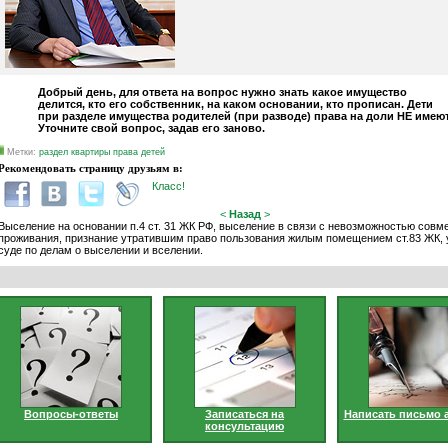
Добрый день, для ответа на вопрос нужно знать какое имущество
делится, кто его собственник, на каком основании, кто прописан. Дети
при разделе имущества родителей (при разводе) права на доли НЕ имеют
Уточните свой вопрос, задав его заново.
Метки:
раздел квартиры права детей
Рекомендовать страницу друзьям в:
Класс!
<
Назад
>
Выселение на основании п.4 ст. 31 ЖК РФ, выселение в связи с невозможностью совм
проживания, признание утратившим право пользования жилым помещением ст.83 ЖК, 
суде по делам о выселении и вселении.
Вопросы-ответы
Записаться на
Написать письмо 
консультацию