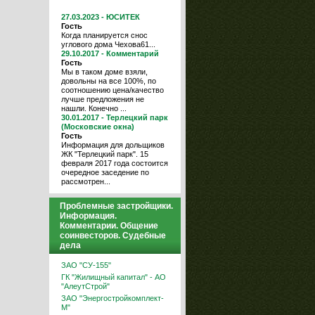
27.03.2023 - ЮСИТЕК
Гость
Когда планируется снос
углового дома Чехова61...
29.10.2017 - Комментарий
Гость
Мы в таком доме взяли,
довольны на все 100%, по
соотношению цена/качество
лучше предложения не
нашли. Конечно ...
30.01.2017 - Терлецкий парк
(Московские окна)
Гость
Информация для дольщиков
ЖК "Терлецкий парк". 15
февраля 2017 года состоится
очередное заседение по
рассмотрен...
Проблемные застройщики.
Информация.
Комментарии. Общение
соинвесторов. Судебные
дела
ЗАО "СУ-155"
ГК "Жилищный капитал" - АО
"АлеутСтрой"
ЗАО "Энергостройкомплект-
М"