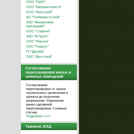
ООО "ГАИС"
ООО "Шереметьево-4"
ООО "Жилстрой"
АО "Глобинвестстрой"
ЗАО "Финансовая
корпорация"
ООО "Славяне"
ЗАО "Ф-Групп"
ООО "Римэка"
ОАО "Главукс"
ГК "Дружба"
ОАО "Дон-строй"
Согласование
перепланировок жилых и
нежилых помещений
Согласование
перепланировок от заказа
технического заключения и
проекта до получения
разрешения. Узаконение
ранее сделанной
перепланировки. Сложные
случаи.
Подробнее >>>>
Таможня. ВЭД.