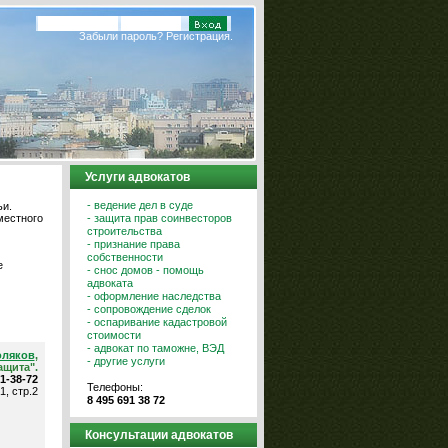
Забыли пароль?
Регистрация.
Услуги адвокатов
- ведение дел в суде
и.
- защита прав соинвесторов
местного
строительства
- признание права
собственности
е
- снос домов - помощь
адвоката
- оформление наследства
- сопровождение сделок
- оспаривание кадастровой
стоимости
- адвокат по таможне, ВЭД
оляков
,
- другие услуги
ащита".
91-38-72
Телефоны:
1, стр.2
8 495 691 38 72
Консультации адвокатов