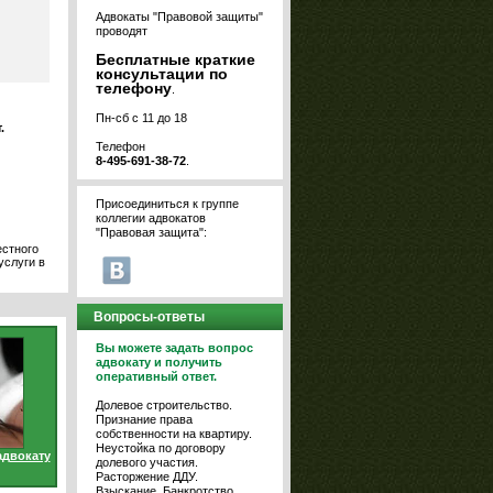
Адвокаты "Правовой защиты"
проводят
Бесплатные краткие
консультации по
телефону
.
Пн-сб с 11 до 18
.
Телефон
8-495-691-38-72
.
Присоединиться к группе
коллегии адвокатов
"Правовая защита":
естного
услуги в
Вопросы-ответы
Вы можете задать вопрос
адвокату и получить
оперативный ответ.
Долевое строительство.
Признание права
собственности на квартиру.
Неустойка по договору
адвокату
долевого участия.
Расторжение ДДУ.
Взыскание. Банкротство