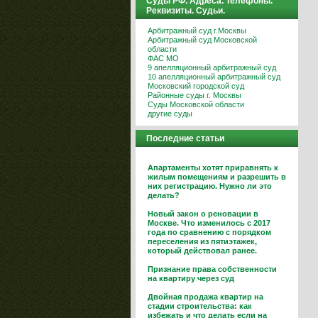
Суды РФ. Адреса. Телефоны.
Реквизиты. Судьи.
Арбитражный суд г.Москвы
Арбитражный суд Московской
области
ФАС МО
9 апелляционный арбитражный суд
10 апелляционный арбитражный суд
Московский городской суд
Районные суды г. Москвы
Суды Московской области
другие суды
Последние статьи
Апартаменты хотят приравнять к
жилым помещениям и разрешить в
них регистрацию. Нужно ли это
делать?
Новый закон о реновации в
Москве. Что изменилось с 2017
года по сравнению с порядком
переселения из пятиэтажек,
который действовал ранее.
Признание права собственности
на квартиру через суд
Двойная продажа квартир на
стадии строительства: как
избежать и что делать если на