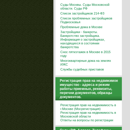
Суды Москвы. Суды Московской
области. Суды РФ
Список застройщиков 214-ФЗ
Список проблемных застройщиков
Подмосковья
Проблемные дома в Москве
Застройщики - банкроты.
Банкротство застройщика.
Информация о застройщиках,
находящихся в состоянии
банкротства
Снос пятиэтажек в Москве в 2015
году
Многоквартирные дома на землях
ИЖС
Службы судебных приставов
Регистрация прав на недвижимое
имущество - адреса и режим
работы приемных, реквизиты,
перечни документов, образцы
документов.
Регистрация прав на недвижимость в
г.Москве (Мосрегистрация)
Регистрация прав на недвижимость в
Московской области
Ответы на вопросы по регистрации