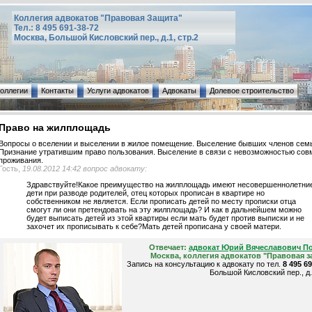
Коллегия адвокатов "Правовая Защита"
Тел.: 8 495 691-38-72
Москва, Большой Кисловский пер., д.1, стр.2
коллегии
Контакты
Услуги адвокатов
Адвокаты
Долевое строительство
Право на жилплощадь
Вопросы о вселении и выселении в жилое помещение. Выселение бывших членов семь
Признание утратившим право пользования. Выселение в связи с невозможностью сов
проживания.
Гость,
19.08.2012 14:42 вопрос адвокату:
Здравствуйте!Какое преимущество на жилплощадь имеют несовершеннолетни
дети при разводе родителей, отец которых прописан в квартире но
собственником не является. Если прописать детей по месту прописки отца
смогут ли они претендовать на эту жилплощадь? И как в дальнейшем можно
будет выписать детей из этой квартиры если мать будет против выписки и не
захочет их прописывать к себе?Мать детей прописана у своей матери.
Отвечает:
адвокат Юрий Вячеславович П
Москва, коллегия адвокатов "Правовая з
Запись на консультацию к адвокату по тел.
8 495 6
Большой Кисловский пер., д.