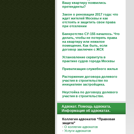
Вашу квартиру появились
претенденты?
Закон о реновации 2017 года: что
ждет жителей Москвы и как
отстоять и защитить свои права
при отселении
Банкротство СУ-155 началось. Что
делать, чтобы не потерять права
на квартиру или нежилое
помещение. Как быть, если
договор заключен с ЖСК
Установление сервитута в
практике судов города Москвы
Приватизация служебного жилья
Расторжение договора долевого
участия в строительстве по
инициативе застройщика.
Неустойка по договору долевого
участия в строительстве.
Адвокат. Помощь адвоката.
Информация об адвокатах.
Коллегия адвокатов “Правовая
защита”
-
О коллегии адвокатов
-
Услуги адвокатов