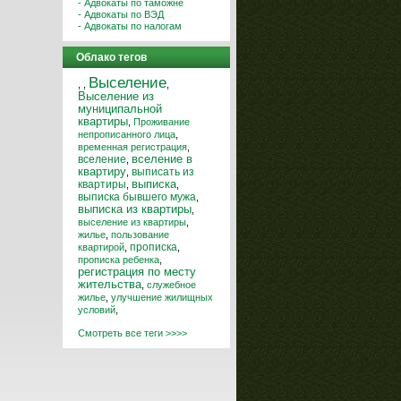
- Адвокаты по таможне
- Адвокаты по ВЭД
- Адвокаты по налогам
Облако тегов
Выселение
,
,
,
Выселение из
муниципальной
квартиры
,
Проживание
непрописанного лица
,
временная регистрация
,
вселение
вселение в
,
квартиру
выписать из
,
квартиры
выписка
,
,
выписка бывшего мужа
,
выписка из квартиры
,
выселение из квартиры
,
жилье
,
пользование
прописка
квартирой
,
,
прописка ребенка
,
регистрация по месту
жительства
,
служебное
жилье
,
улучшение жилищных
условий
,
Смотреть все теги >>>>