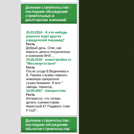
Долевое строительство :
последние обсуждения
строительных и
риэлторских компаний
25.03.2024 - А кто-нибудь
реально ищет других
учредителей пирамид?
Гость
Добрый день. Олег, как
вернуть деньги потраченные
в компании ВНЛ....
19.09.2018 - новостройка от
"Мосэнергостроя"
Гость
После ухода В.Веденеева и
В. Перова служба главного
инженера прекратила
существование. И все "
заводы, параход...
10.09.2007 - банкротство
Гость
Интересно, что теперь
делать соинвесторам
Аквистрой К? Подавать тоже
в суд?...
Долевое строительство :
последние обсуждения
объектов строительства