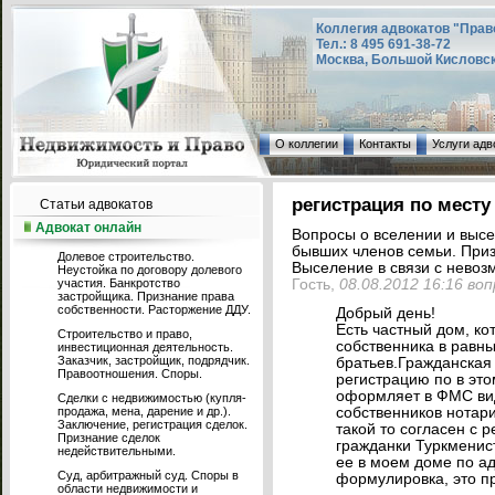
Коллегия адвокатов "Прав
Тел.: 8 495 691-38-72
Москва, Большой Кисловский
О коллегии
Контакты
Услуги адв
регистрация по месту
Статьи адвокатов
Адвокат онлайн
Вопросы о вселении и выс
бывших членов семьи. При
Долевое строительство.
Выселение в связи с невоз
Неустойка по договору долевого
участия. Банкротство
Гость,
08.08.2012 16:16 во
застройщика. Признание права
собственности. Расторжение ДДУ.
Добрый день!
Есть частный дом, ко
Строительство и право,
собственника в равны
инвестиционная деятельность.
Заказчик, застройщик, подрядчик.
братьев.Гражданска
Правоотношения. Споры.
регистрацию по в эт
оформляет в ФМС вид 
Сделки с недвижимостью (купля-
продажа, мена, дарение и др.).
собственников нотари
Заключение, регистрация сделок.
такой то согласен с 
Признание сделок
гражданки Туркменис
недействительными.
ее в моем доме по адр
Суд, арбитражный суд. Споры в
формулировка, это п
области недвижимости и