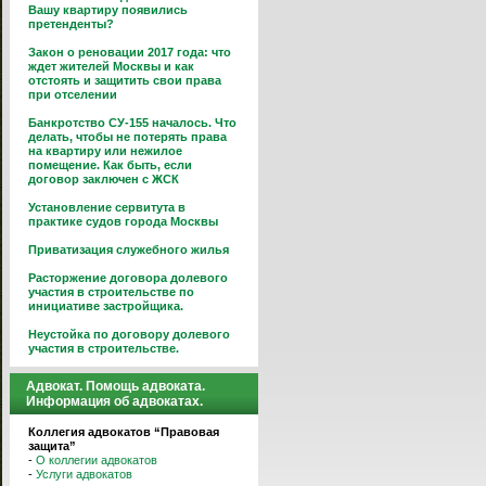
Вашу квартиру появились
претенденты?
Закон о реновации 2017 года: что
ждет жителей Москвы и как
отстоять и защитить свои права
при отселении
Банкротство СУ-155 началось. Что
делать, чтобы не потерять права
на квартиру или нежилое
помещение. Как быть, если
договор заключен с ЖСК
Установление сервитута в
практике судов города Москвы
Приватизация служебного жилья
Расторжение договора долевого
участия в строительстве по
инициативе застройщика.
Неустойка по договору долевого
участия в строительстве.
Адвокат. Помощь адвоката.
Информация об адвокатах.
Коллегия адвокатов “Правовая
защита”
-
О коллегии адвокатов
-
Услуги адвокатов