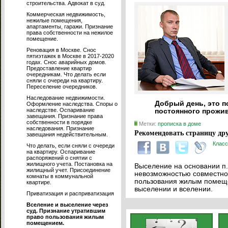
строительства. Адвокат в суд.
Коммерческая недвижимость,
нежилые помещения,
апартаменты, гаражи. Признание
права собственности на нежилое
помещение.
Реновация в Москве. Снос
пятиэтажек в Москве в 2017-2020
годах. Снос аварийных домов.
Предоставление квартир
очередникам. Что делать если
сняли с очереди на квартиру.
Переселение очередников.
Наследование недвижимости.
Добрый день, это п
Оформление наследства. Споры о
наследстве. Оспаривание
постоянного прожив
завещания. Признание права
собственности в порядке
Метки:
прописка в доме
наследования. Признание
Рекомендовать страницу дру
завещания недействительным.
Класс
Что делать, если сняли с очереди
на квартиру. Оспаривание
распоряжений о снятии с
жилищного учета. Постановка на
Выселение на основании п.4
жилищный учет. Присоединение
невозможностью совместно
комнаты в коммунальной
пользования жилым помещен
квартире.
выселении и вселении.
Приватизация и расприватизация
Вселение и выселение через
суд. Признание утратившим
право пользования жилым
помещением.