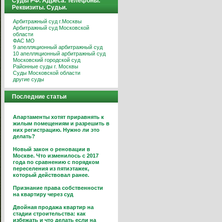
Суды РФ. Адреса. Телефоны.
Реквизиты. Судьи.
Арбитражный суд г.Москвы
Арбитражный суд Московской
области
ФАС МО
9 апелляционный арбитражный суд
10 апелляционный арбитражный суд
Московский городской суд
Районные суды г. Москвы
Суды Московской области
другие суды
Последние статьи
Апартаменты хотят приравнять к
жилым помещениям и разрешить в
них регистрацию. Нужно ли это
делать?
Новый закон о реновации в
Москве. Что изменилось с 2017
года по сравнению с порядком
переселения из пятиэтажек,
который действовал ранее.
Признание права собственности
на квартиру через суд
Двойная продажа квартир на
стадии строительства: как
избежать и что делать если на