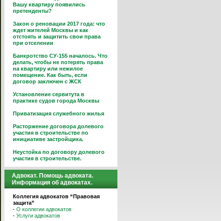
Вашу квартиру появились
претенденты?
Закон о реновации 2017 года: что
ждет жителей Москвы и как
отстоять и защитить свои права
при отселении
Банкротство СУ-155 началось. Что
делать, чтобы не потерять права
на квартиру или нежилое
помещение. Как быть, если
договор заключен с ЖСК
Установление сервитута в
практике судов города Москвы
Приватизация служебного жилья
Расторжение договора долевого
участия в строительстве по
инициативе застройщика.
Неустойка по договору долевого
участия в строительстве.
Адвокат. Помощь адвоката.
Информация об адвокатах.
Коллегия адвокатов “Правовая
защита”
-
О коллегии адвокатов
-
Услуги адвокатов