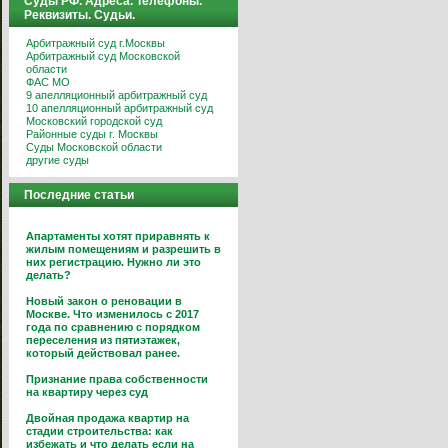
Суды РФ. Адреса. Телефоны.
Реквизиты. Судьи.
Арбитражный суд г.Москвы
Арбитражный суд Московской
области
ФАС МО
9 апелляционный арбитражный суд
10 апелляционный арбитражный суд
Московский городской суд
Районные суды г. Москвы
Суды Московской области
другие суды
Последние статьи
Апартаменты хотят приравнять к
жилым помещениям и разрешить в
них регистрацию. Нужно ли это
делать?
Новый закон о реновации в
Москве. Что изменилось с 2017
года по сравнению с порядком
переселения из пятиэтажек,
который действовал ранее.
Признание права собственности
на квартиру через суд
Двойная продажа квартир на
стадии строительства: как
избежать и что делать если на