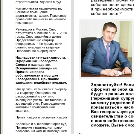
разведены? Может ли
строительства. Адвокат в суд.
собственности сделат
Коммерческая недвижимость,
я при необходимости
нежилые помещения,
собственность?
апартаменты, гаражи. Признание
права собственности на нежилое
помещение.
Реновация в Москве. Снос
пятиэтажек в Москве в 2017-2020
годах. Снос аварийных домов.
Предоставление квартир
очередникам. Что делать если
сняли с очереди на квартиру.
Переселение очередников.
Наследование недвижимости.
Оформление наследства.
Споры о наследстве.
Оспаривание завещания.
Признание права
собственности в порядке
наследования. Признание
завещания недействительным.
Здравствуйте! Если 
оформит на себя кв
Что делать, если сняли с очереди
на квартиру. Оспаривание
будут в равных дол
распоряжений о снятии с
(переживший супруг,
жилищного учета. Постановка на
моменту родители б
жилищный учет. Присоединение
призываться к насл
комнаты в коммунальной
квартире.
Вас генеральную до
свидетельства о со
Приватизация и расприватизация
в свою собственнос
Вселение и выселение через суд.
сможете. Вы не смо
Признание утратившим право
пользования жилым помещением.