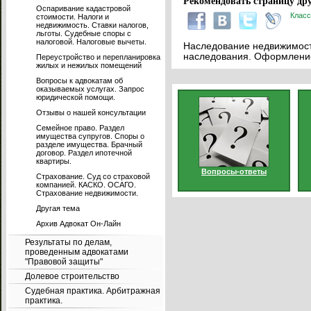
Рекомендовать страницу дру
Оспаривание кадастровой
Класс
стоимости. Налоги и
недвижимость. Ставки налогов,
льготы. Судебные споры с
налоговой. Налоговые вычеты.
Наследование недвижимости
наследования. Оформление
Переустройство и перепланировка
жилых и нежилых помещений
Вопросы к адвокатам об
оказываемых услугах. Запрос
юридической помощи.
Отзывы о нашей консультации
Семейное право. Раздел
имущества супругов. Споры о
разделе имущества. Брачный
договор. Раздел ипотечной
квартиры.
Вопросы-ответы
Страхование. Суд со страховой
компанией. КАСКО. ОСАГО.
Страхование недвижимости.
Другая тема
Архив Адвокат Он-Лайн
Результаты по делам,
проведенным адвокатами
"Правовой защиты"
Долевое строительство
Судебная практика. Арбитражная
практика.