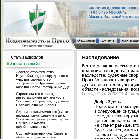
Коллегия адвокатов "Прав
Тел.: 8 495 691-38-72
Москва, Большой Кисловский
О коллегии
Контакты
Услуги адв
Наследование
Статьи адвокатов
Адвокат онлайн
В этом разделе рассмарти
принятие наследства, прав
Долевое строительство.
наследстве, судебные споры
Неустойка по договору долевого
участия. Банкротство
Просьба задавать вопрос с 
застройщика. Признание права
Для записи на консультаци
собственности. Расторжение ДДУ.
области наследования, позв
Гость,
01.10.2008 11:42 во
Строительство и право,
инвестиционная деятельность.
Заказчик, застройщик, подрядчик.
Добрый день.
Правоотношения. Споры.
Подскажите, пожалуйс
в следующей ситуации
Сделки с недвижимостью (купля-
продажа, мена, дарение и др.).
передает квартиру ма
Заключение, регистрация сделок.
претензий на нее. в
Признание сделок
не станет раньше, кт
недействительными.
будет ли отец иметь 
Суд, арбитражный суд. Споры в
первой очереди если а
области недвижимости и