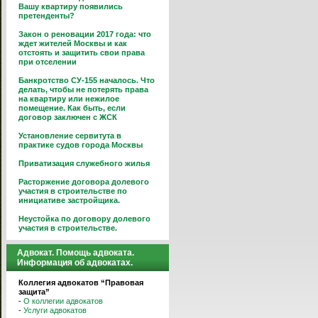
Вашу квартиру появились
претенденты?
Закон о реновации 2017 года: что
ждет жителей Москвы и как
отстоять и защитить свои права
при отселении
Банкротство СУ-155 началось. Что
делать, чтобы не потерять права
на квартиру или нежилое
помещение. Как быть, если
договор заключен с ЖСК
Установление сервитута в
практике судов города Москвы
Приватизация служебного жилья
Расторжение договора долевого
участия в строительстве по
инициативе застройщика.
Неустойка по договору долевого
участия в строительстве.
Адвокат. Помощь адвоката.
Информация об адвокатах.
Коллегия адвокатов “Правовая
защита”
-
О коллегии адвокатов
-
Услуги адвокатов