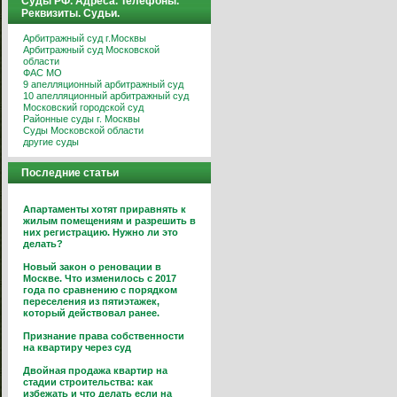
Суды РФ. Адреса. Телефоны.
Реквизиты. Судьи.
Арбитражный суд г.Москвы
Арбитражный суд Московской
области
ФАС МО
9 апелляционный арбитражный суд
10 апелляционный арбитражный суд
Московский городской суд
Районные суды г. Москвы
Суды Московской области
другие суды
Последние статьи
Апартаменты хотят приравнять к
жилым помещениям и разрешить в
них регистрацию. Нужно ли это
делать?
Новый закон о реновации в
Москве. Что изменилось с 2017
года по сравнению с порядком
переселения из пятиэтажек,
который действовал ранее.
Признание права собственности
на квартиру через суд
Двойная продажа квартир на
стадии строительства: как
избежать и что делать если на