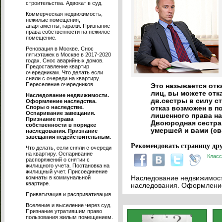
строительства. Адвокат в суд.
Коммерческая недвижимость,
нежилые помещения,
апартаменты, гаражи. Признание
права собственности на нежилое
помещение.
Реновация в Москве. Снос
пятиэтажек в Москве в 2017-2020
годах. Снос аварийных домов.
Предоставление квартир
очередникам. Что делать если
сняли с очереди на квартиру.
Переселение очередников.
Это называется отк
лиц, вы можете отк
Наследование недвижимости.
дв.сестры в силу ст
Оформление наследства.
Споры о наследстве.
отказ возможен в п
Оспаривание завещания.
лишенного права на
Признание права
Двоюродная сестра
собственности в порядке
умершей и вами (св
наследования. Признание
завещания недействительным.
Рекомендовать страницу дру
Что делать, если сняли с очереди
на квартиру. Оспаривание
Класс
распоряжений о снятии с
жилищного учета. Постановка на
жилищный учет. Присоединение
комнаты в коммунальной
Наследование недвижимости
квартире.
наследования. Оформление
Приватизация и расприватизация
Вселение и выселение через суд.
Признание утратившим право
пользования жилым помещением.