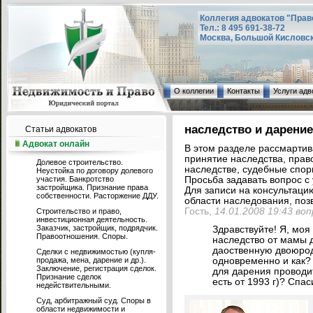
Коллегия адвокатов "Прав
Тел.: 8 495 691-38-72
Москва, Большой Кисловский
О коллегии
Контакты
Услуги адв
наследство и дарени
Статьи адвокатов
Адвокат онлайн
В этом разделе рассмарти
принятие наследства, прав
Долевое строительство.
наследстве, судебные споры
Неустойка по договору долевого
участия. Банкротство
Просьба задавать вопрос с 
застройщика. Признание права
Для записи на консультаци
собственности. Расторжение ДДУ.
области наследования, позв
Гость,
14.01.2008 19:43 во
Строительство и право,
инвестиционная деятельность.
Заказчик, застройщик, подрядчик.
Здравствуйте! Я, моя
Правоотношения. Споры.
наследство от мамы д
даоственную двоюрод
Сделки с недвижимостью (купля-
продажа, мена, дарение и др.).
одновременно и как? 
Заключение, регистрация сделок.
для дарения проводи
Признание сделок
есть от 1993 г)? Спас
недействительными.
Суд, арбитражный суд. Споры в
области недвижимости и