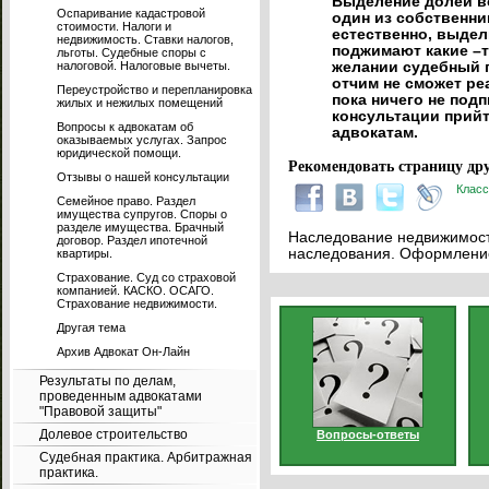
Выделение долей во
Оспаривание кадастровой
один из собственник
стоимости. Налоги и
естественно, выдел
недвижимость. Ставки налогов,
поджимают какие –то
льготы. Судебные споры с
налоговой. Налоговые вычеты.
желании судебный п
отчим не сможет ре
Переустройство и перепланировка
пока ничего не под
жилых и нежилых помещений
консультации прийт
Вопросы к адвокатам об
адвокатам.
оказываемых услугах. Запрос
юридической помощи.
Рекомендовать страницу дру
Отзывы о нашей консультации
Класс
Семейное право. Раздел
имущества супругов. Споры о
разделе имущества. Брачный
Наследование недвижимости
договор. Раздел ипотечной
наследования. Оформление
квартиры.
Страхование. Суд со страховой
компанией. КАСКО. ОСАГО.
Страхование недвижимости.
Другая тема
Архив Адвокат Он-Лайн
Результаты по делам,
проведенным адвокатами
"Правовой защиты"
Долевое строительство
Вопросы-ответы
Судебная практика. Арбитражная
практика.