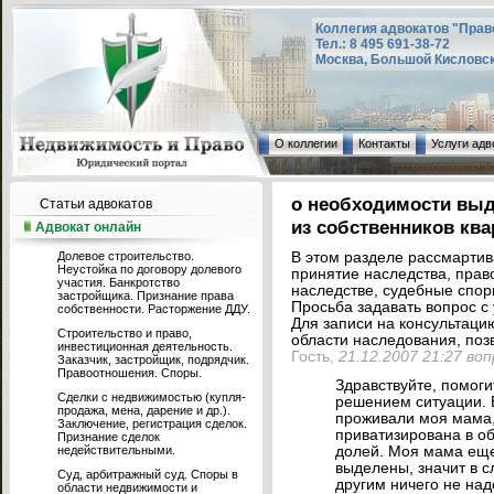
Коллегия адвокатов "Прав
Тел.: 8 495 691-38-72
Москва, Большой Кисловский
О коллегии
Контакты
Услуги адв
о необходимости выд
Статьи адвокатов
из собственников кв
Адвокат онлайн
Долевое строительство.
В этом разделе рассмарти
Неустойка по договору долевого
принятие наследства, прав
участия. Банкротство
наследстве, судебные споры
застройщика. Признание права
Просьба задавать вопрос с 
собственности. Расторжение ДДУ.
Для записи на консультаци
Строительство и право,
области наследования, позв
инвестиционная деятельность.
Гость,
21.12.2007 21:27 во
Заказчик, застройщик, подрядчик.
Правоотношения. Споры.
Здравствуйте, помоги
Сделки с недвижимостью (купля-
решением ситуации. В
продажа, мена, дарение и др.).
проживали моя мама, 
Заключение, регистрация сделок.
приватизирована в о
Признание сделок
недействительными.
долей. Моя мама еще
выделены, значит в с
Суд, арбитражный суд. Споры в
другим ничего не над
области недвижимости и