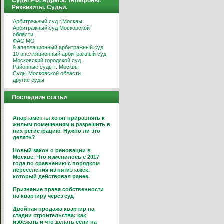
Суды РФ. Адреса. Телефоны.
Реквизиты. Судьи.
Арбитражный суд г.Москвы
Арбитражный суд Московской
области
ФАС МО
9 апелляционный арбитражный суд
10 апелляционный арбитражный суд
Московский городской суд
Районные суды г. Москвы
Суды Московской области
другие суды
Последние статьи
Апартаменты хотят приравнять к
жилым помещениям и разрешить в
них регистрацию. Нужно ли это
делать?
Новый закон о реновации в
Москве. Что изменилось с 2017
года по сравнению с порядком
переселения из пятиэтажек,
который действовал ранее.
Признание права собственности
на квартиру через суд
Двойная продажа квартир на
стадии строительства: как
избежать и что делать если на