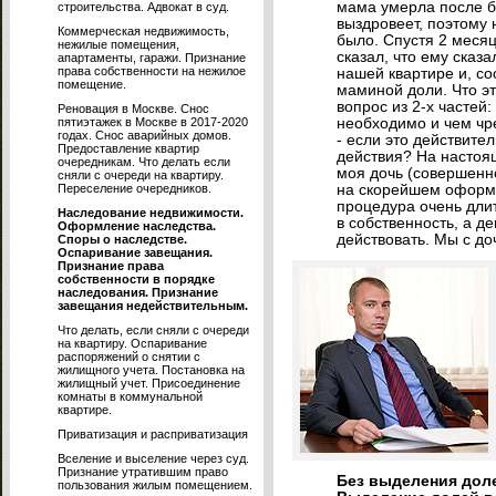
мама умерла после бо
строительства. Адвокат в суд.
выздровеет, поэтому 
Коммерческая недвижимость,
было. Спустя 2 меся
нежилые помещения,
сказал, что ему сказ
апартаменты, гаражи. Признание
права собственности на нежилое
нашей квартире и, со
помещение.
маминой доли. Что эт
вопрос из 2-х частей:
Реновация в Москве. Снос
пятиэтажек в Москве в 2017-2020
необходимо и чем чр
годах. Снос аварийных домов.
- если это действите
Предоставление квартир
действия? На настоя
очередникам. Что делать если
моя дочь (совершенно
сняли с очереди на квартиру.
Переселение очередников.
на скорейшем оформл
процедура очень дли
Наследование недвижимости.
в собственность, а де
Оформление наследства.
действовать. Мы с до
Споры о наследстве.
Оспаривание завещания.
Признание права
собственности в порядке
наследования. Признание
завещания недействительным.
Что делать, если сняли с очереди
на квартиру. Оспаривание
распоряжений о снятии с
жилищного учета. Постановка на
жилищный учет. Присоединение
комнаты в коммунальной
квартире.
Приватизация и расприватизация
Вселение и выселение через суд.
Признание утратившим право
Без выделения доле
пользования жилым помещением.