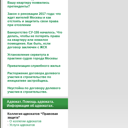
Вашу квартиру появились
претенденты?
Закон о реновации 2017 года: что
ждет жителей Москвы и как
отстоять и защитить свои права
при отселении
Банкротство СУ-155 началось. Что
делать, чтобы не потерять права
на квартиру или нежилое
помещение. Как быть, если
договор заключен с ЖСК
Установление сервитута в
практике судов города Москвы
Приватизация служебного жилья
Расторжение договора долевого
участия в строительстве по
инициативе застройщика.
Неустойка по договору долевого
участия в строительстве.
Адвокат. Помощь адвоката.
Информация об адвокатах.
Коллегия адвокатов “Правовая
защита”
-
О коллегии адвокатов
-
Услуги адвокатов