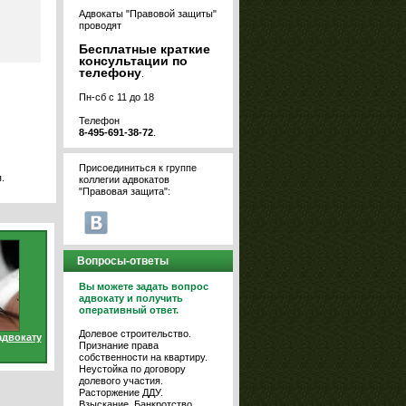
Адвокаты "Правовой защиты"
проводят
Бесплатные краткие
консультации по
телефону
.
Пн-сб с 11 до 18
Телефон
8-495-691-38-72
.
Присоединиться к группе
.
коллегии адвокатов
"Правовая защита":
Вопросы-ответы
Вы можете задать вопрос
адвокату и получить
оперативный ответ.
Долевое строительство.
адвокату
Признание права
собственности на квартиру.
Неустойка по договору
долевого участия.
Расторжение ДДУ.
Взыскание. Банкротство