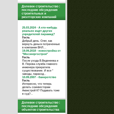
Долевое строительство :
последние обсуждения
строительных и
риэлторских компаний
25.03.2024 - А кто-нибудь
реально ищет других
учредителей пирамид?
Гость
Добрый день. Олег, как
вернуть деньги потраченные
в компании ВНЛ....
19.09.2018 - новостройка от
"Мосэнергостроя"
Гость
После ухода В.Веденеева и
В. Перова служба главного
инженера прекратила
существование. И все "
заводы, параход...
10.09.2007 - банкротство
Гость
Интересно, что теперь
делать соинвесторам
Аквистрой К? Подавать тоже
в суд?...
Долевое строительство :
последние обсуждения
объектов строительства