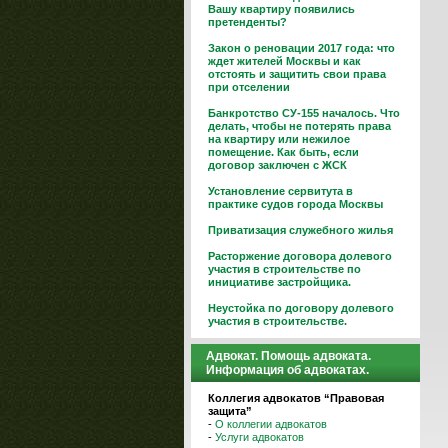
Вашу квартиру появились
претенденты?
Закон о реновации 2017 года: что
ждет жителей Москвы и как
отстоять и защитить свои права
при отселении
Банкротство СУ-155 началось. Что
делать, чтобы не потерять права
на квартиру или нежилое
помещение. Как быть, если
договор заключен с ЖСК
Установление сервитута в
практике судов города Москвы
Приватизация служебного жилья
Расторжение договора долевого
участия в строительстве по
инициативе застройщика.
Неустойка по договору долевого
участия в строительстве.
Адвокат. Помощь адвоката.
Информация об адвокатах.
Коллегия адвокатов “Правовая
защита”
-
О коллегии адвокатов
-
Услуги адвокатов