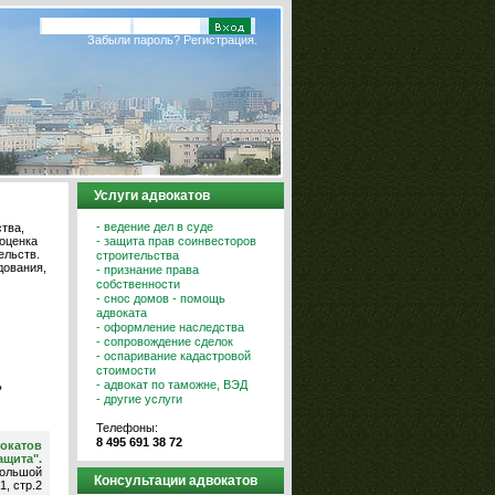
Забыли пароль?
Регистрация.
Услуги адвокатов
- ведение дел в суде
тва,
- защита прав соинвесторов
 оценка
ельств.
строительства
дования,
- признание права
собственности
- снос домов - помощь
адвоката
- оформление наследства
- сопровождение сделок
- оспаривание кадастровой
стоимости
- адвокат по таможне, ВЭД
ь
- другие услуги
Телефоны:
8 495 691 38 72
вокатов
ащита".
ольшой
Консультации адвокатов
1, стр.2