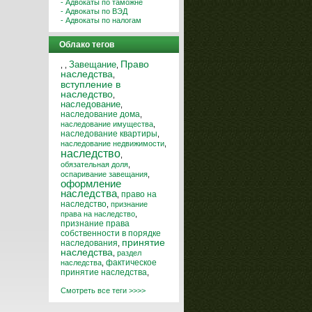
- Адвокаты по таможне
- Адвокаты по ВЭД
- Адвокаты по налогам
Облако тегов
Завещание
Право
,
,
,
наследства
,
вступление в
наследство
,
наследование
,
наследование дома
,
наследование имущества
,
наследование квартиры
,
наследование недвижимости
,
наследство
,
обязательная доля
,
оспаривание завещания
,
оформление
наследства
право на
,
наследство
,
признание
права на наследство
,
признание права
собственности в порядке
принятие
наследования
,
наследства
,
раздел
фактическое
наследства
,
принятие наследства
,
Смотреть все теги >>>>