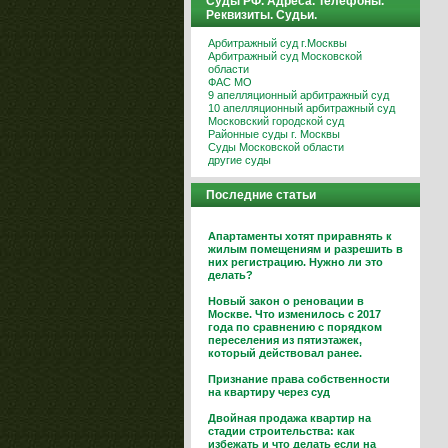
Суды РФ. Адреса. Телефоны.
Реквизиты. Судьи.
Арбитражный суд г.Москвы
Арбитражный суд Московской
области
ФАС МО
9 апелляционный арбитражный суд
10 апелляционный арбитражный суд
Московский городской суд
Районные суды г. Москвы
Суды Московской области
другие суды
Последние статьи
Апартаменты хотят приравнять к
жилым помещениям и разрешить в
них регистрацию. Нужно ли это
делать?
Новый закон о реновации в
Москве. Что изменилось с 2017
года по сравнению с порядком
переселения из пятиэтажек,
который действовал ранее.
Признание права собственности
на квартиру через суд
Двойная продажа квартир на
стадии строительства: как
избежать и что делать если на