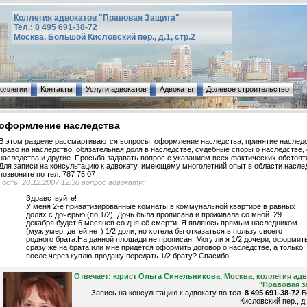
Коллегия адвокатов "Правовая Защита"
Тел.: 8 495 691-38-72
Москва, Большой Кисловский пер., д.1, стр.2
коллегии
Контакты
Услуги адвокатов
Адвокаты
Долевое строительство
оформление наследства
В этом разделе рассмартиваются вопросы: оформление наследства, принятие наследс
право на наследство, обязательная доля в наследстве, судебные споры о наследстве,
наследства и другие. Просьба задавать вопрос с указанием всех фактических обстоят
Для записи на консультацию к адвокату, имеющему многолетний опыт в области насле
позвоните по тел. 787 75 07
Гость,
20.12.2007 12:38 вопрос адвокату:
Здравствуйте!
У меня 2-е приватизированные комнаты в коммунальной квартире в равных
долях с дочерью (по 1/2). Дочь была прописана и проживала со мной. 29
декабря будет 6 месяцев со дня её смерти. Я являюсь прямым наследником
(муж умер, детей нет) 1/2 доли, но хотела бы отказаться в пользу своего
родного брата.На данной площади не прописан. Могу ли я 1/2 дочери, оформит
сразу же на брата или мне придется оформить договор о наследстве, а только
после через куплю-продажу передать 1/2 брату? Спасибо.
Отвечает:
юрист Ольга Синельникова
, Москва, коллегия ад
"Правовая з
Запись на консультацию к адвокату по тел.
8 495 691-38-72
Б
Кисловский пер., д.