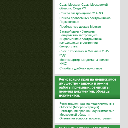
Суды Москвы. Суды Московской
области. Суды РФ
Список застройщиков 214-ФЗ
Список проблемных застройщиков
Подмосковья
Проблемные дома в Москве
Застройщики - банкроты.
Банкротство застройщика.
Информация о застройщиках,
находящихся в состоянии
банкротства
Снос пятиэтажек в Москве в 2015
году
Многоквартирные дома на землях
ИЖС
Службы судебных приставов
Регистрация прав на недвижимое
имущество - адреса и режим
работы приемных, реквизиты,
перечни документов, образцы
документов.
Регистрация прав на недвижимость в
г.Москве (Мосрегистрация)
Регистрация прав на недвижимость в
Московской области
Ответы на вопросы по регистрации