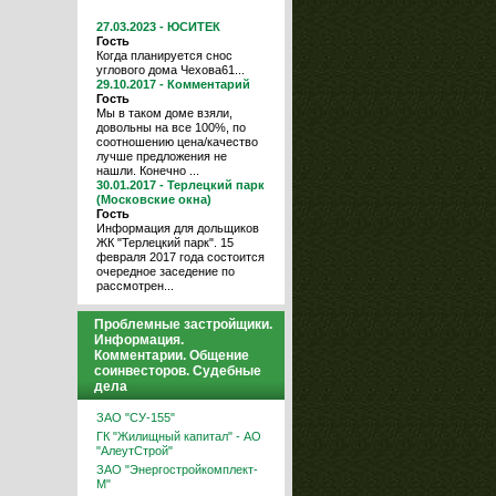
27.03.2023 - ЮСИТЕК
Гость
Когда планируется снос
углового дома Чехова61...
29.10.2017 - Комментарий
Гость
Мы в таком доме взяли,
довольны на все 100%, по
соотношению цена/качество
лучше предложения не
нашли. Конечно ...
30.01.2017 - Терлецкий парк
(Московские окна)
Гость
Информация для дольщиков
ЖК "Терлецкий парк". 15
февраля 2017 года состоится
очередное заседение по
рассмотрен...
Проблемные застройщики.
Информация.
Комментарии. Общение
соинвесторов. Судебные
дела
ЗАО "СУ-155"
ГК "Жилищный капитал" - АО
"АлеутСтрой"
ЗАО "Энергостройкомплект-
М"