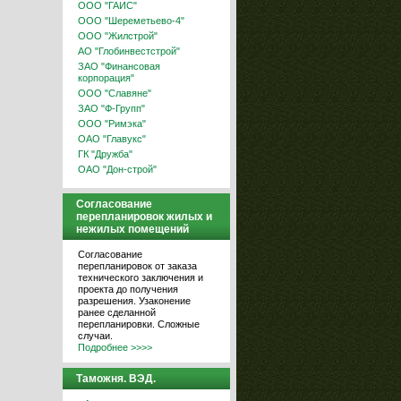
ООО "ГАИС"
ООО "Шереметьево-4"
ООО "Жилстрой"
АО "Глобинвестстрой"
ЗАО "Финансовая
корпорация"
ООО "Славяне"
ЗАО "Ф-Групп"
ООО "Римэка"
ОАО "Главукс"
ГК "Дружба"
ОАО "Дон-строй"
Согласование
перепланировок жилых и
нежилых помещений
Согласование
перепланировок от заказа
технического заключения и
проекта до получения
разрешения. Узаконение
ранее сделанной
перепланировки. Сложные
случаи.
Подробнее >>>>
Таможня. ВЭД.