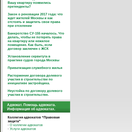
Вашу квартиру появились
претенденты?
Закон о реновации 2017 года: что
ждет жителей Москвы и как
отстоять и защитить свои права
при отселении
Банкротство СУ-155 началось. Что
делать, чтобы не потерять права
на квартиру или нежилое
помещение. Как быть, если
договор заключен с ЖСК
Установление сервитута в
практике судов города Москвы
Приватизация служебного жилья
Расторжение договора долевого
участия в строительстве по
инициативе застройщика.
Неустойка по договору долевого
участия в строительстве.
Адвокат. Помощь адвоката.
Информация об адвокатах.
Коллегия адвокатов “Правовая
защита”
-
О коллегии адвокатов
-
Услуги адвокатов