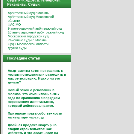
Суды РФ. Адреса. Телефоны.
Реквизиты. Судьи.
Арбитражный суд г.Москвы
Арбитражный суд Московской
области
ФАС МО
9 апелляционный арбитражный суд
10 апелляционный арбитражный суд
Московский городской суд
Районные суды г. Москвы
Суды Московской области
другие суды
Последние статьи
Апартаменты хотят приравнять к
жилым помещениям и разрешить в
них регистрацию. Нужно ли это
делать?
Новый закон о реновации в
Москве. Что изменилось с 2017
года по сравнению с порядком
переселения из пятиэтажек,
который действовал ранее.
Признание права собственности
на квартиру через суд
Двойная продажа квартир на
стадии строительства: как
избежать и что делать если на