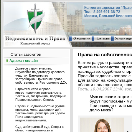
Коллегия адвокатов "Прав
Тел.: 8 495 691-38-72
Москва, Большой Кисловский
О коллегии
Контакты
Услуги адв
Права на собственнос
Статьи адвокатов
Адвокат онлайн
В этом разделе рассмарти
принятие наследства, прав
Долевое строительство.
наследстве, судебные споры
Неустойка по договору долевого
участия. Банкротство
Просьба задавать вопрос с 
застройщика. Признание права
Для записи на консультаци
собственности. Расторжение ДДУ.
области наследования, позв
Гость,
19.04.2007 13:46 во
Строительство и право,
инвестиционная деятельность.
Заказчик, застройщик, подрядчик.
Муж со своим отцом в
Правоотношения. Споры.
будут прописаны - му
При разводе я или мо
Сделки с недвижимостью (купля-
продажа, мена, дарение и др.).
долю мужа?
Заключение, регистрация сделок.
Признание сделок
недействительными.
Суд, арбитражный суд. Споры в
области недвижимости и