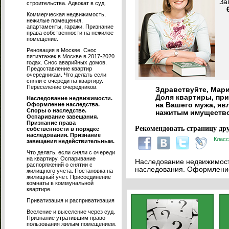
За
строительства. Адвокат в суд.
Коммерческая недвижимость,
нежилые помещения,
апартаменты, гаражи. Признание
права собственности на нежилое
помещение.
Реновация в Москве. Снос
пятиэтажек в Москве в 2017-2020
годах. Снос аварийных домов.
Предоставление квартир
очередникам. Что делать если
сняли с очереди на квартиру.
Переселение очередников.
Здравствуйте, Мари
Доля квартиры, при
Наследование недвижимости.
Оформление наследства.
на Вашего мужа, яв
Споры о наследстве.
нажитым имуществ
Оспаривание завещания.
Признание права
Рекомендовать страницу дру
собственности в порядке
наследования. Признание
Класс
завещания недействительным.
Что делать, если сняли с очереди
на квартиру. Оспаривание
Наследование недвижимости
распоряжений о снятии с
наследования. Оформление
жилищного учета. Постановка на
жилищный учет. Присоединение
комнаты в коммунальной
квартире.
Приватизация и расприватизация
Вселение и выселение через суд.
Признание утратившим право
пользования жилым помещением.