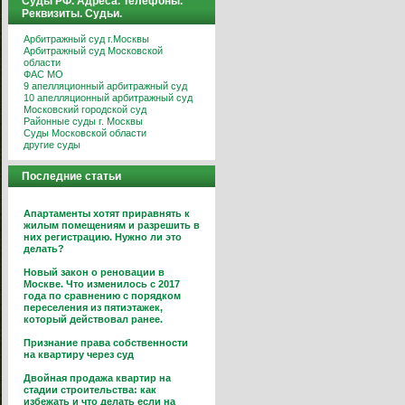
Суды РФ. Адреса. Телефоны.
Реквизиты. Судьи.
Арбитражный суд г.Москвы
Арбитражный суд Московской
области
ФАС МО
9 апелляционный арбитражный суд
10 апелляционный арбитражный суд
Московский городской суд
Районные суды г. Москвы
Суды Московской области
другие суды
Последние статьи
Апартаменты хотят приравнять к
жилым помещениям и разрешить в
них регистрацию. Нужно ли это
делать?
Новый закон о реновации в
Москве. Что изменилось с 2017
года по сравнению с порядком
переселения из пятиэтажек,
который действовал ранее.
Признание права собственности
на квартиру через суд
Двойная продажа квартир на
стадии строительства: как
избежать и что делать если на