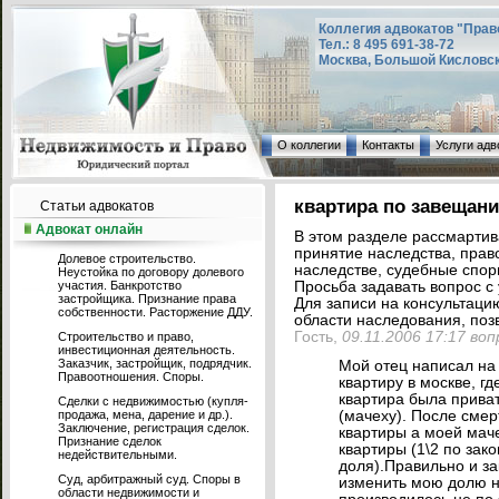
Коллегия адвокатов "Прав
Тел.: 8 495 691-38-72
Москва, Большой Кисловский
О коллегии
Контакты
Услуги адв
квартира по завещан
Статьи адвокатов
Адвокат онлайн
В этом разделе рассмарти
принятие наследства, прав
Долевое строительство.
наследстве, судебные споры
Неустойка по договору долевого
участия. Банкротство
Просьба задавать вопрос с 
застройщика. Признание права
Для записи на консультаци
собственности. Расторжение ДДУ.
области наследования, позв
Гость,
09.11.2006 17:17 во
Строительство и право,
инвестиционная деятельность.
Заказчик, застройщик, подрядчик.
Мой отец написал на
Правоотношения. Споры.
квартиру в москве, г
квартира была приват
Сделки с недвижимостью (купля-
продажа, мена, дарение и др.).
(мачеху). После смерт
Заключение, регистрация сделок.
квартиры а моей маче
Признание сделок
квартиры (1\2 по зак
недействительными.
доля).Правильно и з
Суд, арбитражный суд. Споры в
изменить мою долю н
области недвижимости и