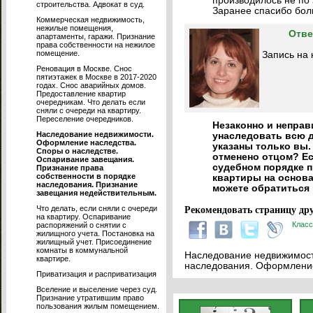
производилось не по 
строительства. Адвокат в суд.
Заранее спасибо бол
Коммерческая недвижимость,
нежилые помещения,
Отве
апартаменты, гаражи. Признание
права собственности на нежилое
помещение.
Запись на 
Реновация в Москве. Снос
пятиэтажек в Москве в 2017-2020
годах. Снос аварийных домов.
Предоставление квартир
очередникам. Что делать если
сняли с очереди на квартиру.
Переселение очередников.
Незаконно и непра
Наследование недвижимости.
унаследовать всю до
Оформление наследства.
указаны только вы.
Споры о наследстве.
отменено отцом? Ес
Оспаривание завещания.
судебном порядке п
Признание права
собственности в порядке
квартиры на основа
наследования. Признание
можете обратиться 
завещания недействительным.
Что делать, если сняли с очереди
Рекомендовать страницу дру
на квартиру. Оспаривание
Класс
распоряжений о снятии с
жилищного учета. Постановка на
жилищный учет. Присоединение
комнаты в коммунальной
Наследование недвижимости
квартире.
наследования. Оформление
Приватизация и расприватизация
Вселение и выселение через суд.
Признание утратившим право
пользования жилым помещением.