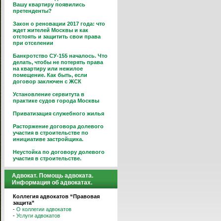
Вашу квартиру появились
претенденты?
Закон о реновации 2017 года: что
ждет жителей Москвы и как
отстоять и защитить свои права
при отселении
Банкротство СУ-155 началось. Что
делать, чтобы не потерять права
на квартиру или нежилое
помещение. Как быть, если
договор заключен с ЖСК
Установление сервитута в
практике судов города Москвы
Приватизация служебного жилья
Расторжение договора долевого
участия в строительстве по
инициативе застройщика.
Неустойка по договору долевого
участия в строительстве.
Адвокат. Помощь адвоката.
Информация об адвокатах.
Коллегия адвокатов “Правовая
защита”
-
О коллегии адвокатов
-
Услуги адвокатов