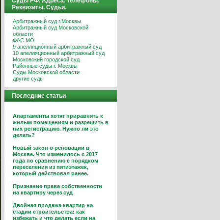
Суды РФ. Адреса. Телефоны.
Реквизиты. Судьи.
Арбитражный суд г.Москвы
Арбитражный суд Московской
области
ФАС МО
9 апелляционный арбитражный суд
10 апелляционный арбитражный суд
Московский городской суд
Районные суды г. Москвы
Суды Московской области
другие суды
Последние статьи
Апартаменты хотят приравнять к
жилым помещениям и разрешить в
них регистрацию. Нужно ли это
делать?
Новый закон о реновации в
Москве. Что изменилось с 2017
года по сравнению с порядком
переселения из пятиэтажек,
который действовал ранее.
Признание права собственности
на квартиру через суд
Двойная продажа квартир на
стадии строительства: как
избежать и что делать если на