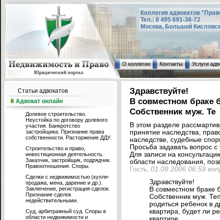
Коллегия адвокатов "Прав
Тел.: 8 495 691-38-72
Москва, Большой Кисловский
О коллегии
Контакты
Услуги адв
Здравствуйте!
Статьи адвокатов
В совместном браке 
Адвокат онлайн
Собственник муж. Те
Долевое строительство.
Неустойка по договору долевого
В этом разделе рассмарти
участия. Банкротство
застройщика. Признание права
принятие наследства, прав
собственности. Расторжение ДДУ.
наследстве, судебные споры
Просьба задавать вопрос с 
Строительство и право,
Для записи на консультаци
инвестиционная деятельность.
Заказчик, застройщик, подрядчик.
области наследования, позв
Правоотношения. Споры.
Гость,
01.09.2006 06:59 во
Сделки с недвижимостью (купля-
Здравствуйте!
продажа, мена, дарение и др.).
Заключение, регистрация сделок.
В совместном браке 
Признание сделок
Собственник муж. Те
недействительными.
родиться ребенок в д
квартира, будет ли р
Суд, арбитражный суд. Споры в
области недвижимости и
квартире.