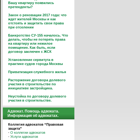
Вашу квартиру появились
претенденты?
Закон о реновации 2017 года: что
ждет жителей Москвы и как
отстоять и защитить свои права
при отселении
Банкротство СУ-155 началось. Что
делать, чтобы не потерять права
на квартиру или нежилое
помещение. Как быть, если
договор заключен с ЖСК
Установление сервитута в
практике судов города Москвы
Приватизация служебного жилья
Расторжение договора долевого
участия в строительстве по
инициативе застройщика.
Неустойка по договору долевого
участия в строительстве.
Адвокат. Помощь адвоката.
Информация об адвокатах.
Коллегия адвокатов “Правовая
защита”
-
О коллегии адвокатов
-
Услуги адвокатов