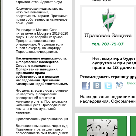
строительства. Адвокат в суд.
Коммерческая недвижимость,
нежилые помещения,
апартаменты, гаражи. Признание
права собственности на нежилое
помещение.
Реновация в Москве. Снос
пятиэтажек в Москве в 2017-2020
годах. Снос аварийных домов.
Предоставление квартир
очередникам. Что делать если
сняли с очереди на квартиру.
Переселение очередников.
Нет, квартира буде
Наследование недвижимости.
Оформление наследства.
супругов и при раз
Споры о наследстве.
право на 1/2 долю в
Оспаривание завещания.
Признание права
собственности в порядке
Рекомендовать страницу дру
наследования. Признание
Класс
завещания недействительным.
Что делать, если сняли с очереди
на квартиру. Оспаривание
Наследование недвижимости
распоряжений о снятии с
наследования. Оформление
жилищного учета. Постановка на
жилищный учет. Присоединение
комнаты в коммунальной
квартире.
Приватизация и расприватизация
Вселение и выселение через суд.
Признание утратившим право
пользования жилым помещением.