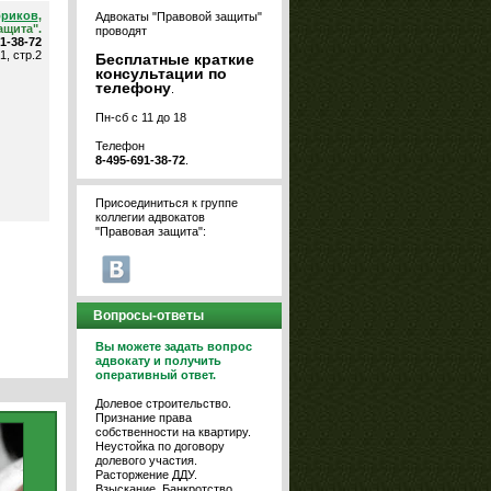
бриков
,
Адвокаты "Правовой защиты"
ащита".
проводят
91-38-72
1, стр.2
Бесплатные краткие
консультации по
телефону
.
Пн-сб с 11 до 18
Телефон
8-495-691-38-72
.
Присоединиться к группе
коллегии адвокатов
"Правовая защита":
Вопросы-ответы
Вы можете задать вопрос
адвокату и получить
оперативный ответ.
Долевое строительство.
Признание права
собственности на квартиру.
Неустойка по договору
долевого участия.
Расторжение ДДУ.
Взыскание. Банкротство