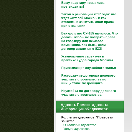
Вашу квартиру появились
претенденты?
Закон о реновации 2017 года: что
ждет жителей Москвы и как
отстоять и защитить свои права
при отселении
Банкротство СУ-155 началось. Что
делать, чтобы не потерять права
на квартиру или нежилое
помещение. Как быть, если
договор заключен с ЖСК
Установление сервитута в
практике судов города Москвы
Приватизация служебного жилья
Расторжение договора долевого
участия в строительстве по
инициативе застройщика.
Неустойка по договору долевого
участия в строительстве.
Адвокат. Помощь адвоката.
Информация об адвокатах.
Коллегия адвокатов “Правовая
защита”
-
О коллегии адвокатов
-
Услуги адвокатов