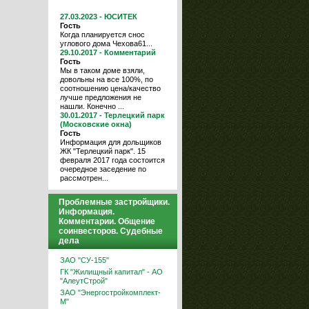
27.03.2023 - ЮСИТЕК
Гость
Когда планируется снос
углового дома Чехова61...
29.10.2017 - Комментарий
Гость
Мы в таком доме взяли,
довольны на все 100%, по
соотношению цена/качество
лучше предложения не
нашли. Конечно ...
30.01.2017 - Терлецкий парк
(Московские окна)
Гость
Информация для дольщиков
ЖК "Терлецкий парк". 15
февраля 2017 года состоится
очередное заседение по
рассмотрен...
Проблемные застройщики.
Информация.
Комментарии. Общение
соинвесторов. Судебные
дела
ЗАО "СУ-155"
ГК "Жилищный капитал" - АО
"АлеутСтрой"
ЗАО "Энергостройкомплект-
М"