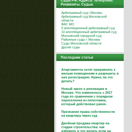
Суды РФ. Адреса. Телефоны.
Реквизиты. Судьи.
Арбитражный суд г.Москвы
Арбитражный суд Московской
области
ФАС МО
9 апелляционный арбитражный суд
10 апелляционный арбитражный суд
Московский городской суд
Районные суды г. Москвы
Суды Московской области
другие суды
Последние статьи
Апартаменты хотят приравнять к
жилым помещениям и разрешить в
них регистрацию. Нужно ли это
делать?
Новый закон о реновации в
Москве. Что изменилось с 2017
года по сравнению с порядком
переселения из пятиэтажек,
который действовал ранее.
Признание права собственности
на квартиру через суд
Двойная продажа квартир на
стадии строительства: как
избежать и что делать если на