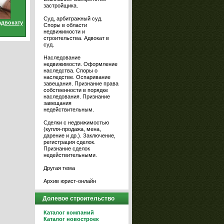
застройщика.
Суд, арбитражный суд.
адвокату
Споры в области
недвижимости и
строительства. Адвокат в
суд.
Наследование
недвижимости. Оформление
наследства. Споры о
наследстве. Оспаривание
завещания. Признание права
собственности в порядке
наследования. Признание
завещания
недействительным.
Сделки с недвижимостью
(купля-продажа, мена,
дарение и др.). Заключение,
регистрация сделок.
Признание сделок
недействительными.
Другая тема
Архив юрист-онлайн
Долевое строительство
Каталог компаний
Каталог новостроек