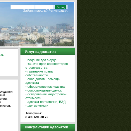
Забыли пароль?
Регистрация.
Услуги адвокатов
а.
- ведение дел в суде
- защита прав соинвесторов
строительства
- признание права
собственности
- снос домов - помощь
адвоката
- оформление наследства
- сопровождение сделок
аходится
- оспаривание кадастровой
ный
стоимости
ении,
- адвокат по таможне, ВЭД
о
- другие услуги
няются.
Телефоны:
е
8 495 691 38 72
м
Консультации адвокатов