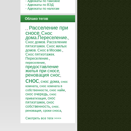
- Адвокаты по таможне
- Адвокаты по ВЭД
- Адвокаты по налогам
Облако тегов
Расселение при
,
,
сносе
Снос
,
дома.Переселение.
,
Снос домов. Расселение
пятиэтажек. Снос жилых
домов. Снос в Москве.
,
Снос пятиэтажек.
Переселение.
,
переселение
,
предоставление
жилья при сносе
,
реновация снос
,
снос
снос дома
,
,
снос
комната
,
снос комната в
собственности
,
снос найм
,
снос очередь
,
снос
снос
приватизация
,
пятиэтажек
,
снос
собственность
,
снос.
реновация
,
сроки сноса
,
Смотреть все теги >>>>