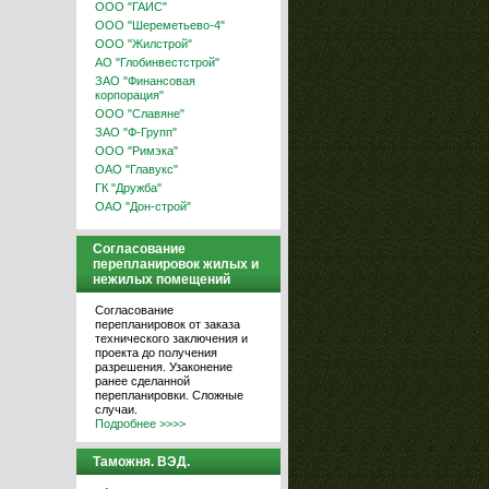
ООО "ГАИС"
ООО "Шереметьево-4"
ООО "Жилстрой"
АО "Глобинвестстрой"
ЗАО "Финансовая
корпорация"
ООО "Славяне"
ЗАО "Ф-Групп"
ООО "Римэка"
ОАО "Главукс"
ГК "Дружба"
ОАО "Дон-строй"
Согласование
перепланировок жилых и
нежилых помещений
Согласование
перепланировок от заказа
технического заключения и
проекта до получения
разрешения. Узаконение
ранее сделанной
перепланировки. Сложные
случаи.
Подробнее >>>>
Таможня. ВЭД.