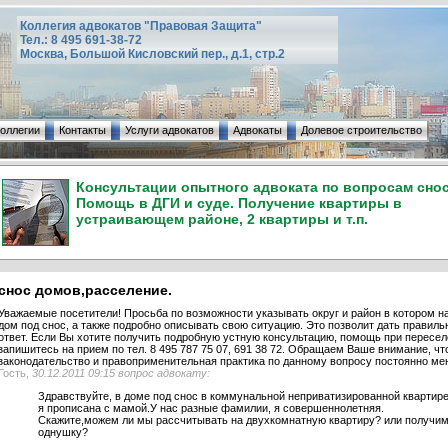
Коллегия адвокатов "Правовая Защита"
Тел.: 8 495 691-38-72
Москва, Большой Кисловский пер., д.1, стр.2
коллегии
Контакты
Услуги адвокатов
Адвокаты
Долевое строительство
Консультации опытного адвоката по вопросам снос
Помощь в ДГИ и суде. Получение квартиры в
устраивающем районе, 2 квартиры и т.п.
снос домов,расселение.
Уважаемые посетители! Просьба по возможности указывать округ и район в котором н
дом под снос, а также подробно описывать свою ситуацию. Это позволит дать правиль
ответ. Если Вы хотите получить подробную устную консультацию, помощь при пересел
запишитесь на прием по тел. 8 495 787 75 07, 691 38 72. Обращаем Ваше внимание, чт
законодательство и правоприменительная практика по данному вопросу постоянно ме
Гость,
30.12.2011 09:15 вопрос адвокату:
Здравствуйте, в доме под снос в коммунальной неприватизированной квартир
я прописана с мамой.У нас разные фамилии, я совершеннолетняя.
Скажите,можем ли мы рассчитывать на двухкомнатную квартиру? или получи
однушку?