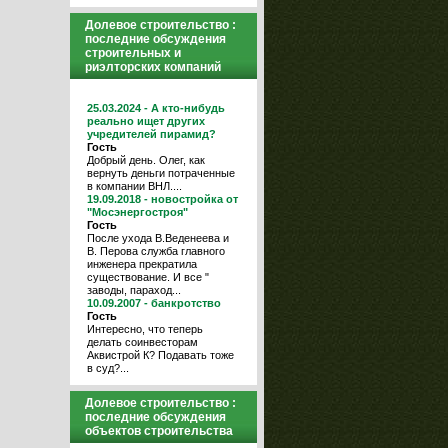
Долевое строительство :
последние обсуждения
строительных и
риэлторских компаний
25.03.2024 - А кто-нибудь
реально ищет других
учредителей пирамид?
Гость
Добрый день. Олег, как
вернуть деньги потраченные
в компании ВНЛ....
19.09.2018 - новостройка от
"Мосэнергостроя"
Гость
После ухода В.Веденеева и
В. Перова служба главного
инженера прекратила
существование. И все "
заводы, параход...
10.09.2007 - банкротство
Гость
Интересно, что теперь
делать соинвесторам
Аквистрой К? Подавать тоже
в суд?...
Долевое строительство :
последние обсуждения
объектов строительства