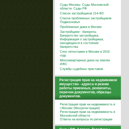
Суды Москвы. Суды Московской
области. Суды РФ
Список застройщиков 214-ФЗ
Список проблемных застройщиков
Подмосковья
Проблемные дома в Москве
Застройщики - банкроты.
Банкротство застройщика.
Информация о застройщиках,
находящихся в состоянии
банкротства
Снос пятиэтажек в Москве в 2015
году
Многоквартирные дома на землях
ИЖС
Службы судебных приставов
Регистрация прав на недвижимое
имущество - адреса и режим
работы приемных, реквизиты,
перечни документов, образцы
документов.
Регистрация прав на недвижимость в
г.Москве (Мосрегистрация)
Регистрация прав на недвижимость в
Московской области
Ответы на вопросы по регистрации