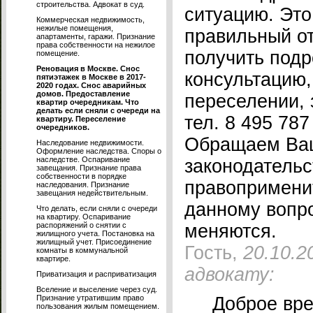
строительства. Адвокат в суд.
ситуацию. Это
Коммерческая недвижимость,
нежилые помещения,
правильный от
апартаменты, гаражи. Признание
права собственности на нежилое
получить под
помещение.
Реновация в Москве. Снос
консультацию
пятиэтажек в Москве в 2017-
2020 годах. Снос аварийных
домов. Предоставление
переселении, 
квартир очередникам. Что
делать если сняли с очереди на
тел. 8 495 787
квартиру. Переселение
очередников.
Обращаем Ваш
Наследование недвижимости.
Оформление наследства. Споры о
наследстве. Оспаривание
законодательс
завещания. Признание права
собственности в порядке
правопримени
наследования. Признание
завещания недействительным.
данному вопр
Что делать, если сняли с очереди
на квартиру. Оспаривание
распоряжений о снятии с
меняются.
жилищного учета. Постановка на
жилищный учет. Присоединение
Гость,
20.10.2
комнаты в коммунальной
квартире.
адвокату:
Приватизация и расприватизация
Вселение и выселение через суд.
Признание утратившим право
Доброе вре
пользования жилым помещением.