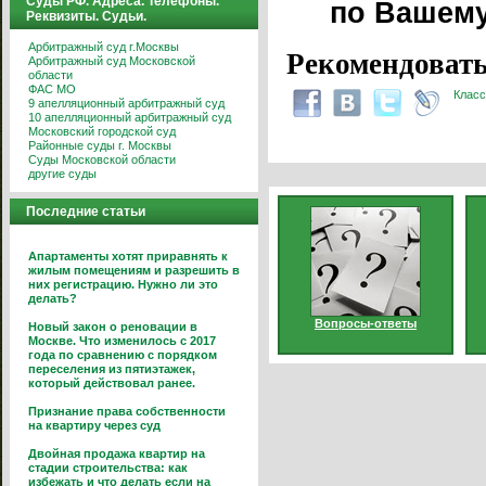
Суды РФ. Адреса. Телефоны.
по Вашему
Реквизиты. Судьи.
Арбитражный суд г.Москвы
Рекомендовать
Арбитражный суд Московской
области
ФАС МО
Класс
9 апелляционный арбитражный суд
10 апелляционный арбитражный суд
Московский городской суд
Районные суды г. Москвы
Суды Московской области
другие суды
Последние статьи
Апартаменты хотят приравнять к
жилым помещениям и разрешить в
них регистрацию. Нужно ли это
делать?
Вопросы-ответы
Новый закон о реновации в
Москве. Что изменилось с 2017
года по сравнению с порядком
переселения из пятиэтажек,
который действовал ранее.
Признание права собственности
на квартиру через суд
Двойная продажа квартир на
стадии строительства: как
избежать и что делать если на