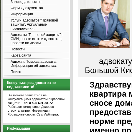
Законодательство
Формы документов
Информация
Услуги адвокатов "Правовой
защиты". Актуальные
предложения.
Адвокаты "Правовой защиты" в
СМИ, новые статьи адвокатов,
новости по делам
Новости
Карта сайта
адвокату
Адвокат. Помощь адвоката.
Информация об адвокатах.
Большой Кисл
Поиск
Здравству
Консультации адвокатов по
недвижимости!
квартира 
Вы можете записаться на
консультацию к адвокатам "Правовой
сносе дом
защиты". Тел.
8 495 691-38-72
.
Работаем ежедневно. Долевое
предостав
строительство. Инвестиции.
Жилищные споры. Суд. Арбитраж.
норме пре
именно по
Информация