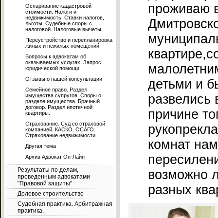
проживаю 
Оспаривание кадастровой
стоимости. Налоги и
недвижимость. Ставки налогов,
Дмитровск
льготы. Судебные споры с
налоговой. Налоговые вычеты.
муниципаль
Переустройство и перепланировка
жилых и нежилых помещений
квартире,с
Вопросы к адвокатам об
оказываемых услугах. Запрос
малолетни
юридической помощи.
Отзывы о нашей консультации
детьми и 
Семейное право. Раздел
развелись 
имущества супругов. Споры о
разделе имущества. Брачный
договор. Раздел ипотечной
причине тог
квартиры.
Страхование. Суд со страховой
рукопрекла
компанией. КАСКО. ОСАГО.
Страхование недвижимости.
комнат нам
Другая тема
пересилени
Архив Адвокат Он-Лайн
Результаты по делам,
возможно л
проведенным адвокатами
"Правовой защиты"
разных ква
Долевое строительство
Судебная практика. Арбитражная
практика.