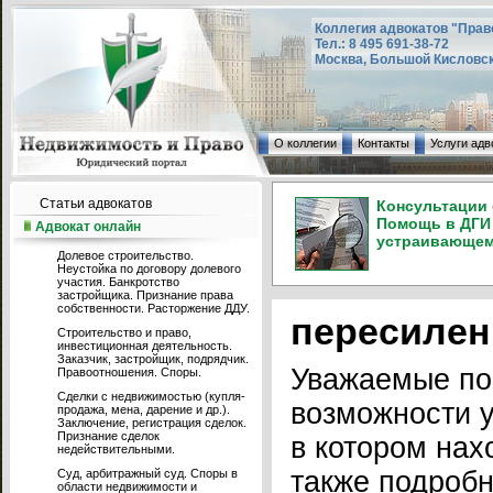
Коллегия адвокатов "Прав
Тел.: 8 495 691-38-72
Москва, Большой Кисловский
О коллегии
Контакты
Услуги адв
Статьи адвокатов
Консультации 
Помощь в ДГИ 
Адвокат онлайн
устраивающем 
Долевое строительство.
Неустойка по договору долевого
участия. Банкротство
застройщика. Признание права
собственности. Расторжение ДДУ.
пересилен
Строительство и право,
инвестиционная деятельность.
Заказчик, застройщик, подрядчик.
Уважаемые по
Правоотношения. Споры.
Сделки с недвижимостью (купля-
возможности у
продажа, мена, дарение и др.).
Заключение, регистрация сделок.
Признание сделок
в котором нах
недействительными.
также подробн
Суд, арбитражный суд. Споры в
области недвижимости и