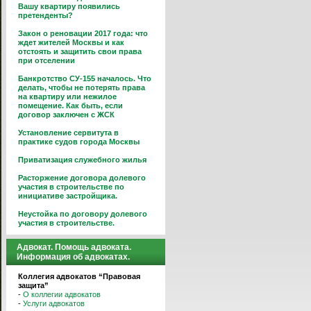
Вашу квартиру появились
претенденты?
Закон о реновации 2017 года: что
ждет жителей Москвы и как
отстоять и защитить свои права
при отселении
Банкротство СУ-155 началось. Что
делать, чтобы не потерять права
на квартиру или нежилое
помещение. Как быть, если
договор заключен с ЖСК
Установление сервитута в
практике судов города Москвы
Приватизация служебного жилья
Расторжение договора долевого
участия в строительстве по
инициативе застройщика.
Неустойка по договору долевого
участия в строительстве.
Адвокат. Помощь адвоката.
Информация об адвокатах.
Коллегия адвокатов “Правовая
защита”
-
О коллегии адвокатов
-
Услуги адвокатов