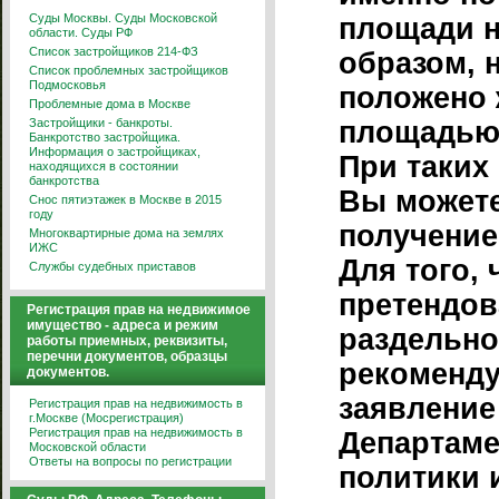
Суды Москвы. Суды Московской
площади н
области. Суды РФ
Список застройщиков 214-ФЗ
образом, 
Список проблемных застройщиков
Подмосковья
положено
Проблемные дома в Москве
Застройщики - банкроты.
площадью 
Банкротство застройщика.
Информация о застройщиках,
При таких
находящихся в состоянии
банкротства
Вы можете
Снос пятиэтажек в Москве в 2015
году
получение
Многоквартирные дома на землях
ИЖС
Для того,
Службы судебных приставов
претендов
Регистрация прав на недвижимое
имущество - адреса и режим
раздельно
работы приемных, реквизиты,
перечни документов, образцы
рекоменду
документов.
заявление
Регистрация прав на недвижимость в
г.Москве (Мосрегистрация)
Регистрация прав на недвижимость в
Департам
Московской области
Ответы на вопросы по регистрации
политики 