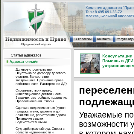
Коллегия адвокатов "Прав
Тел.: 8 495 691-38-72
Москва, Большой Кисловский
О коллегии
Контакты
Услуги адв
Статьи адвокатов
Консультации 
Помощь в ДГИ 
Адвокат онлайн
устраивающем 
Долевое строительство.
Неустойка по договору долевого
участия. Банкротство
застройщика. Признание права
собственности. Расторжение ДДУ.
переселен
Строительство и право,
инвестиционная деятельность.
Заказчик, застройщик, подрядчик.
подлежащи
Правоотношения. Споры.
Сделки с недвижимостью (купля-
продажа, мена, дарение и др.).
Уважаемые по
Заключение, регистрация сделок.
Признание сделок
возможности у
недействительными.
Суд, арбитражный суд. Споры в
в котором нах
области недвижимости и