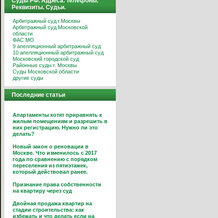
Суды РФ. Адреса. Телефоны.
Реквизиты. Судьи.
Арбитражный суд г.Москвы
Арбитражный суд Московской
области
ФАС МО
9 апелляционный арбитражный суд
10 апелляционный арбитражный суд
Московский городской суд
Районные суды г. Москвы
Суды Московской области
другие суды
Последние статьи
Апартаменты хотят приравнять к
жилым помещениям и разрешить в
них регистрацию. Нужно ли это
делать?
Новый закон о реновации в
Москве. Что изменилось с 2017
года по сравнению с порядком
переселения из пятиэтажек,
который действовал ранее.
Признание права собственности
на квартиру через суд
Двойная продажа квартир на
стадии строительства: как
избежать и что делать если на