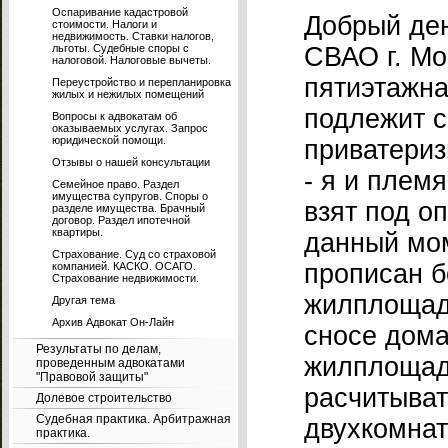
Оспаривание кадастровой
Добрый де
стоимости. Налоги и
недвижимость. Ставки налогов,
льготы. Судебные споры с
СВАО г. Мо
налоговой. Налоговые вычеты.
пятиэтажна
Переустройство и перепланировка
жилых и нежилых помещений
подлежит с
Вопросы к адвокатам об
оказываемых услугах. Запрос
юридической помощи.
приватериз
Отзывы о нашей консультации
- я и плем
Семейное право. Раздел
имущества супругов. Споры о
взят под оп
разделе имущества. Брачный
договор. Раздел ипотечной
квартиры.
данный мо
Страхование. Суд со страховой
прописан б
компанией. КАСКО. ОСАГО.
Страхование недвижимости.
жилплощади
Другая тема
Архив Адвокат Он-Лайн
сносе дома
Результаты по делам,
жилплощад
проведенным адвокатами
"Правовой защиты"
расчитыват
Долевое строительство
Судебная практика. Арбитражная
двухкомнат
практика.