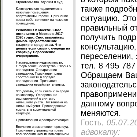
строительства. Адвокат в суд.
также подробн
Коммерческая недвижимость,
нежилые помещения,
ситуацию. Это
апартаменты, гаражи. Признание
права собственности на нежилое
помещение.
правильный от
Реновация в Москве. Снос
пятиэтажек в Москве в 2017-
получить под
2020 годах. Снос аварийных
домов. Предоставление
консультацию
квартир очередникам. Что
делать если сняли с очереди на
квартиру. Переселение
переселении, 
очередников.
Наследование недвижимости.
тел. 8 495 787
Оформление наследства. Споры о
наследстве. Оспаривание
Обращаем Ваш
завещания. Признание права
собственности в порядке
наследования. Признание
законодательс
завещания недействительным.
Что делать, если сняли с очереди
правопримени
на квартиру. Оспаривание
распоряжений о снятии с
данному вопр
жилищного учета. Постановка на
жилищный учет. Присоединение
комнаты в коммунальной
меняются.
квартире.
Приватизация и расприватизация
Гость,
05.07.2
Вселение и выселение через суд.
адвокату:
Признание утратившим право
пользования жилым помещением.