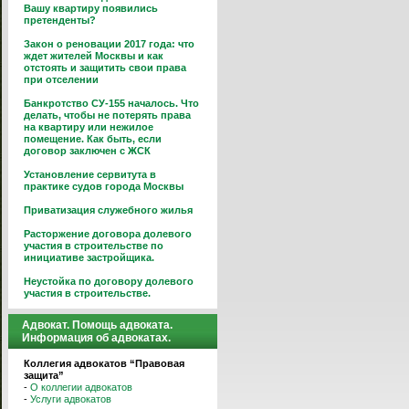
Вашу квартиру появились
претенденты?
Закон о реновации 2017 года: что
ждет жителей Москвы и как
отстоять и защитить свои права
при отселении
Банкротство СУ-155 началось. Что
делать, чтобы не потерять права
на квартиру или нежилое
помещение. Как быть, если
договор заключен с ЖСК
Установление сервитута в
практике судов города Москвы
Приватизация служебного жилья
Расторжение договора долевого
участия в строительстве по
инициативе застройщика.
Неустойка по договору долевого
участия в строительстве.
Адвокат. Помощь адвоката.
Информация об адвокатах.
Коллегия адвокатов “Правовая
защита”
-
О коллегии адвокатов
-
Услуги адвокатов