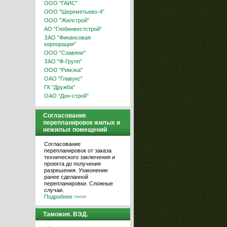
ООО "ГАИС"
ООО "Шереметьево-4"
ООО "Жилстрой"
АО "Глобинвестстрой"
ЗАО "Финансовая
корпорация"
ООО "Славяне"
ЗАО "Ф-Групп"
ООО "Римэка"
ОАО "Главукс"
ГК "Дружба"
ОАО "Дон-строй"
Согласование
перепланировок жилых и
нежилых помещений
Согласование
перепланировок от заказа
технического заключения и
проекта до получения
разрешения. Узаконение
ранее сделанной
перепланировки. Сложные
случаи.
Подробнее >>>>
Таможня. ВЭД.