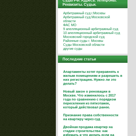
Суды РФ. Адреса. Телефоны.
Реквизиты. Судьи.
Арбитражный суд г.Москвы
Арбитражный суд Московской
области
ФАС МО
9 апелляционный арбитражный суд
10 апелляционный арбитражный суд
Московский городской суд
Районные суды г. Москвы
Суды Московской области
другие суды
Последние статьи
Апартаменты хотят приравнять к
жилым помещениям и разрешить в
них регистрацию. Нужно ли это
делать?
Новый закон о реновации в
Москве. Что изменилось с 2017
года по сравнению с порядком
переселения из пятиэтажек,
который действовал ранее.
Признание права собственности
на квартиру через суд
Двойная продажа квартир на
стадии строительства: как
избежать и что делать если на