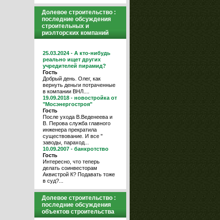
Долевое строительство :
последние обсуждения
строительных и
риэлторских компаний
25.03.2024 - А кто-нибудь
реально ищет других
учредителей пирамид?
Гость
Добрый день. Олег, как
вернуть деньги потраченные
в компании ВНЛ....
19.09.2018 - новостройка от
"Мосэнергостроя"
Гость
После ухода В.Веденеева и
В. Перова служба главного
инженера прекратила
существование. И все "
заводы, параход...
10.09.2007 - банкротство
Гость
Интересно, что теперь
делать соинвесторам
Аквистрой К? Подавать тоже
в суд?...
Долевое строительство :
последние обсуждения
объектов строительства