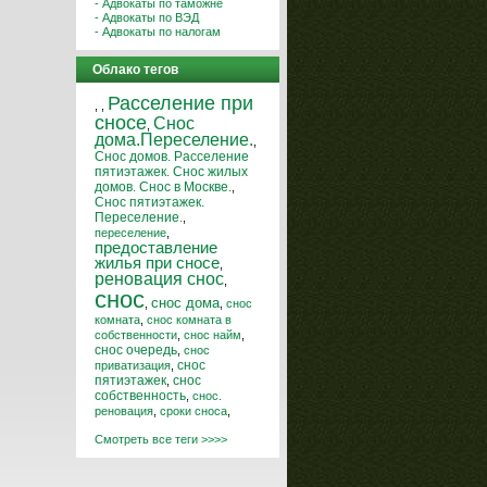
- Адвокаты по таможне
- Адвокаты по ВЭД
- Адвокаты по налогам
Облако тегов
Расселение при
,
,
сносе
Снос
,
дома.Переселение.
,
Снос домов. Расселение
пятиэтажек. Снос жилых
домов. Снос в Москве.
,
Снос пятиэтажек.
Переселение.
,
переселение
,
предоставление
жилья при сносе
,
реновация снос
,
снос
снос дома
,
,
снос
комната
,
снос комната в
собственности
,
снос найм
,
снос очередь
,
снос
снос
приватизация
,
пятиэтажек
,
снос
собственность
,
снос.
реновация
,
сроки сноса
,
Смотреть все теги >>>>