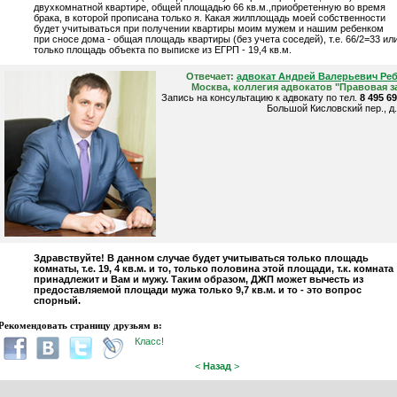
двухкомнатной квартире, общей площадью 66 кв.м.,приобретенную во время
брака, в которой прописана только я. Какая жилплощадь моей собственности
будет учитываться при получении квартиры моим мужем и нашим ребенком
при сносе дома - общая площадь квартиры (без учета соседей), т.е. 66/2=33 ил
только площадь объекта по выписке из ЕГРП - 19,4 кв.м.
Отвечает:
адвокат Андрей Валерьевич Ре
Москва, коллегия адвокатов "Правовая з
Запись на консультацию к адвокату по тел.
8 495 6
Большой Кисловский пер., д.
Здравствуйте! В данном случае будет учитываться только площадь
комнаты, т.е. 19, 4 кв.м. и то, только половина этой площади, т.к. комната
принадлежит и Вам и мужу. Таким образом, ДЖП может вычесть из
предоставляемой площади мужа только 9,7 кв.м. и то - это вопрос
спорный.
Рекомендовать страницу друзьям в:
Класс!
<
Назад
>