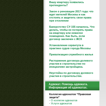
Вашу квартиру появились
претенденты?
Закон о реновации 2017 года: что
ждет жителей Москвы и как
отстоять и защитить свои права
при отселении
Банкротство СУ-155 началось. Что
делать, чтобы не потерять права
на квартиру или нежилое
помещение. Как быть, если
договор заключен с ЖСК
Установление сервитута в
практике судов города Москвы
Приватизация служебного жилья
Расторжение договора долевого
участия в строительстве по
инициативе застройщика.
Неустойка по договору долевого
участия в строительстве.
Адвокат. Помощь адвоката.
Информация об адвокатах.
Коллегия адвокатов “Правовая
защита”
-
О коллегии адвокатов
-
Услуги адвокатов