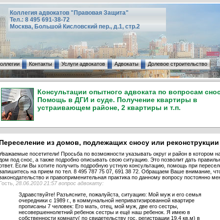
Коллегия адвокатов "Правовая Защита"
Тел.: 8 495 691-38-72
Москва, Большой Кисловский пер., д.1, стр.2
коллегии
Контакты
Услуги адвокатов
Адвокаты
Долевое строительство
Консультации опытного адвоката по вопросам снос
Помощь в ДГИ и суде. Получение квартиры в
устраивающем районе, 2 квартиры и т.п.
Переселение из домов, подлежащих сносу или реконструкции
Уважаемые посетители! Просьба по возможности указывать округ и район в котором н
дом под снос, а также подробно описывать свою ситуацию. Это позволит дать правиль
ответ. Если Вы хотите получить подробную устную консультацию, помощь при пересел
запишитесь на прием по тел. 8 495 787 75 07, 691 38 72. Обращаем Ваше внимание, чт
законодательство и правоприменительная практика по данному вопросу постоянно ме
Гость,
28.06.2010 21:57 вопрос адвокату:
Здравствуйте! Разъясните, пожалуйста, ситуацию: Мой муж и его семья
очередники с 1989 г., в коммунальной неприватизированной квартире
прописаны 7 человек: Его мать, отец, мой муж, две его сестры,
несовершеннолетний ребенок сестры и ещё наш ребенок. Я имею в
собственности комнату( по свидетельству гос. регистрации 19,4 кв.м) в