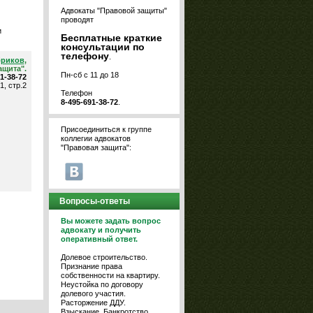
Адвокаты "Правовой защиты"
проводят
и
Бесплатные краткие
консультации по
телефону
.
бриков
,
ащита".
Пн-сб с 11 до 18
91-38-72
1, стр.2
Телефон
8-495-691-38-72
.
Присоединиться к группе
коллегии адвокатов
"Правовая защита":
Вопросы-ответы
Вы можете задать вопрос
адвокату и получить
оперативный ответ.
Долевое строительство.
Признание права
собственности на квартиру.
Неустойка по договору
долевого участия.
Расторжение ДДУ.
Взыскание. Банкротство