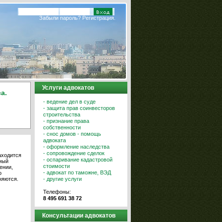
Забыли пароль?
Регистрация.
Услуги адвокатов
а.
- ведение дел в суде
- защита прав соинвесторов
строительства
- признание права
собственности
- снос домов - помощь
адвоката
- оформление наследства
- сопровождение сделок
аходится
- оспаривание кадастровой
ный
стоимости
ении,
- адвокат по таможне, ВЭД
о
- другие услуги
няются.
Телефоны:
8 495 691 38 72
Консультации адвокатов