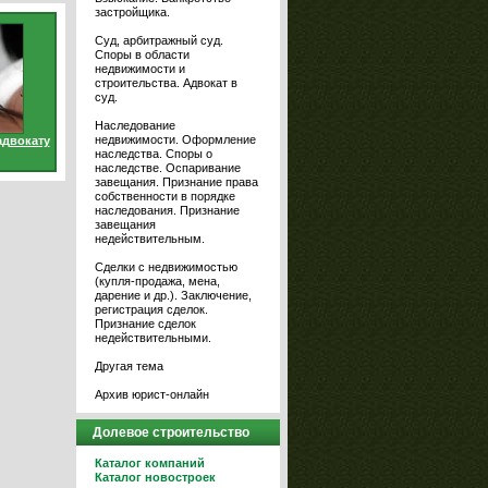
застройщика.
Суд, арбитражный суд.
Споры в области
недвижимости и
строительства. Адвокат в
суд.
Наследование
недвижимости. Оформление
адвокату
наследства. Споры о
наследстве. Оспаривание
завещания. Признание права
собственности в порядке
наследования. Признание
завещания
недействительным.
Сделки с недвижимостью
(купля-продажа, мена,
дарение и др.). Заключение,
регистрация сделок.
Признание сделок
недействительными.
Другая тема
Архив юрист-онлайн
Долевое строительство
Каталог компаний
Каталог новостроек