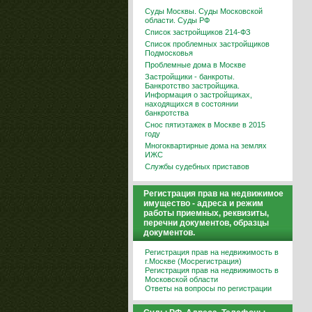
Суды Москвы. Суды Московской
области. Суды РФ
Список застройщиков 214-ФЗ
Список проблемных застройщиков
Подмосковья
Проблемные дома в Москве
Застройщики - банкроты.
Банкротство застройщика.
Информация о застройщиках,
находящихся в состоянии
банкротства
Снос пятиэтажек в Москве в 2015
году
Многоквартирные дома на землях
ИЖС
Службы судебных приставов
Регистрация прав на недвижимое
имущество - адреса и режим
работы приемных, реквизиты,
перечни документов, образцы
документов.
Регистрация прав на недвижимость в
г.Москве (Мосрегистрация)
Регистрация прав на недвижимость в
Московской области
Ответы на вопросы по регистрации