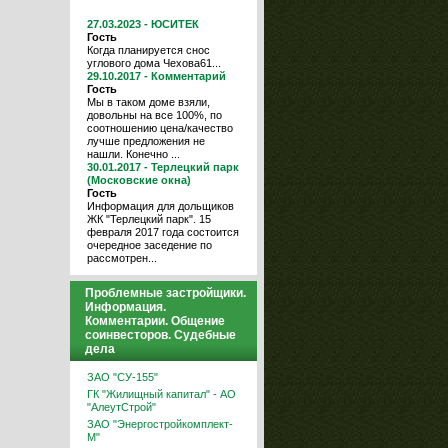
27.03.2023 - ЮСИТЕК
Гость
Когда планируется снос
углового дома Чехова61...
29.10.2017 - Комментарий
Гость
Мы в таком доме взяли,
довольны на все 100%, по
соотношению цена/качество
лучше предложения не
нашли. Конечно ...
30.01.2017 - Терлецкий парк
(Московские окна)
Гость
Информация для дольщиков
ЖК "Терлецкий парк". 15
февраля 2017 года состоится
очередное заседение по
рассмотрен...
Проблемные застройщики.
Информация.
Комментарии. Общение
соинвесторов. Судебные
дела
ЗАО "СУ-155"
ГК "Жилищный капитал" - АО
"АлеутСтрой"
ЗАО "Энергостройкомплект-
М"