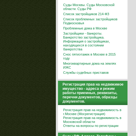
Суды Москвы. Суды Московской
области. Суды РФ
Список застройщиков 214-ФЗ
Список проблемных застройщиков
Подмосковья
Проблемные дома в Москве
Застройщики - банкроты.
Банкротство застройщика.
Информация о застройщиках,
находящихся в состоянии
банкротства
Снос пятиэтажек в Москве в 2015
году
Многоквартирные дома на землях
ИЖС
Службы судебных приставов
Регистрация прав на недвижимое
имущество - адреса и режим
работы приемных, реквизиты,
перечни документов, образцы
документов.
Регистрация прав на недвижимость в
г.Москве (Мосрегистрация)
Регистрация прав на недвижимость в
Московской области
Ответы на вопросы по регистрации