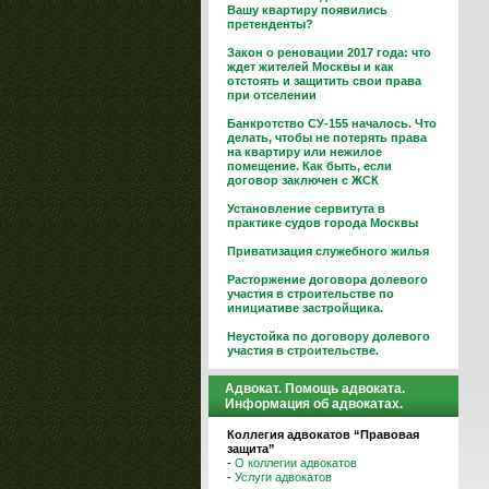
Вашу квартиру появились
претенденты?
Закон о реновации 2017 года: что
ждет жителей Москвы и как
отстоять и защитить свои права
при отселении
Банкротство СУ-155 началось. Что
делать, чтобы не потерять права
на квартиру или нежилое
помещение. Как быть, если
договор заключен с ЖСК
Установление сервитута в
практике судов города Москвы
Приватизация служебного жилья
Расторжение договора долевого
участия в строительстве по
инициативе застройщика.
Неустойка по договору долевого
участия в строительстве.
Адвокат. Помощь адвоката.
Информация об адвокатах.
Коллегия адвокатов “Правовая
защита”
-
О коллегии адвокатов
-
Услуги адвокатов