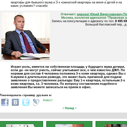
квартиры для бывшего мужа и 3-х комнатной квартиры на меня и детей и на
каких условиях? спасибо
Отвечает:
адвокат Юрий Вячеславович П
Москва, коллегия адвокатов "Правовая з
Запись на консультацию к адвокату по тел.
8 495 6
Большой Кисловский пер., д.
Играет роль, имеется ли собственная площадь у будущего мужа дочери,
если да –ее могут учесть, сейчас учитывают все, о чем известно ДЖП. По
нормам для состав 4 человека положена 3-х комн квартира, однако Вы с
б.мужем в длительном разводе, это может быть причиной для подачи
заявление о предоставлении разъезда: Ему 1-к квартира, остальным 2-х
комн квартира, т.к. 3 человека. По вопросу составления подобного
заявления Вы можете записаться на прием в офис.
Рекомендовать страницу друзьям в:
Класс!
<
Назад
>