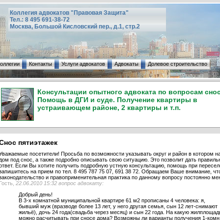
Коллегия адвокатов "Правовая Защита"
Тел.: 8 495 691-38-72
Москва, Большой Кисловский пер., д.1, стр.2
коллегии
Контакты
Услуги адвокатов
Адвокаты
Долевое строительство
Консультации опытного адвоката по вопросам снос
Помощь в ДГИ и суде. Получение квартиры в
устраивающем районе, 2 квартиры и т.п.
Снос пятиэтажек
Уважаемые посетители! Просьба по возможности указывать округ и район в котором н
дом под снос, а также подробно описывать свою ситуацию. Это позволит дать правиль
ответ. Если Вы хотите получить подробную устную консультацию, помощь при пересел
запишитесь на прием по тел. 8 495 787 75 07, 691 38 72. Обращаем Ваше внимание, чт
законодательство и правоприменительная практика по данному вопросу постоянно ме
Гость,
22.06.2010 15:32 вопрос адвокату:
Добрый день!
В 3-х комнатной муниципальной квартире 61 м2 прописаны 4 человека: я,
бывший муж (вразводе более 13 лет, у него другая семья, сын 12 лет-снимают
жильё), дочь 24 года(свадьба через месяц) и сын 22 года. На какую жилплощад
можно расчитывать при сносе дома? Возможны ли варианты получения 1-комн