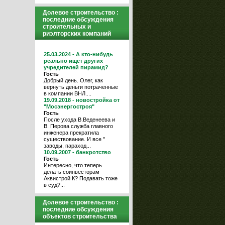
Долевое строительство :
последние обсуждения
строительных и
риэлторских компаний
25.03.2024 - А кто-нибудь
реально ищет других
учредителей пирамид?
Гость
Добрый день. Олег, как
вернуть деньги потраченные
в компании ВНЛ....
19.09.2018 - новостройка от
"Мосэнергостроя"
Гость
После ухода В.Веденеева и
В. Перова служба главного
инженера прекратила
существование. И все "
заводы, параход...
10.09.2007 - банкротство
Гость
Интересно, что теперь
делать соинвесторам
Аквистрой К? Подавать тоже
в суд?...
Долевое строительство :
последние обсуждения
объектов строительства