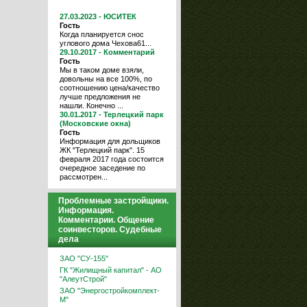
27.03.2023 - ЮСИТЕК
Гость
Когда планируется снос
углового дома Чехова61...
29.10.2017 - Комментарий
Гость
Мы в таком доме взяли,
довольны на все 100%, по
соотношению цена/качество
лучше предложения не
нашли. Конечно ...
30.01.2017 - Терлецкий парк
(Московские окна)
Гость
Информация для дольщиков
ЖК "Терлецкий парк". 15
февраля 2017 года состоится
очередное заседение по
рассмотрен...
Проблемные застройщики.
Информация.
Комментарии. Общение
соинвесторов. Судебные
дела
ЗАО "СУ-155"
ГК "Жилищный капитал" - АО
"АлеутСтрой"
ЗАО "Энергостройкомплект-
М"