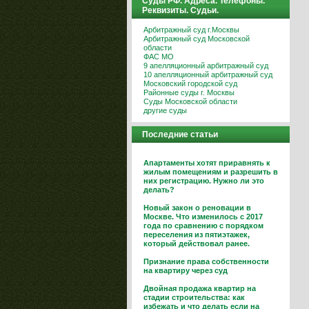
Суды РФ. Адреса. Телефоны.
Реквизиты. Судьи.
Арбитражный суд г.Москвы
Арбитражный суд Московской
области
ФАС МО
9 апелляционный арбитражный суд
10 апелляционный арбитражный суд
Московский городской суд
Районные суды г. Москвы
Суды Московской области
другие суды
Последние статьи
Апартаменты хотят приравнять к
жилым помещениям и разрешить в
них регистрацию. Нужно ли это
делать?
Новый закон о реновации в
Москве. Что изменилось с 2017
года по сравнению с порядком
переселения из пятиэтажек,
который действовал ранее.
Признание права собственности
на квартиру через суд
Двойная продажа квартир на
стадии строительства: как
избежать и что делать если на