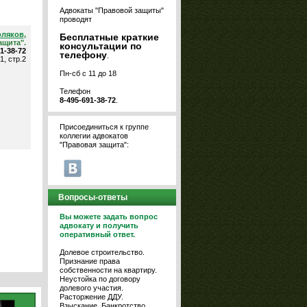
Адвокаты "Правовой защиты"
проводят
оляков
,
Бесплатные краткие
ащита".
консультации по
91-38-72
телефону
.
1, стр.2
Пн-сб с 11 до 18
Телефон
8-495-691-38-72
.
Присоединиться к группе
коллегии адвокатов
"Правовая защита":
Вопросы-ответы
Вы можете задать вопрос
адвокату и получить
оперативный ответ.
Долевое строительство.
Признание права
собственности на квартиру.
Неустойка по договору
долевого участия.
Расторжение ДДУ.
Взыскание. Банкротство