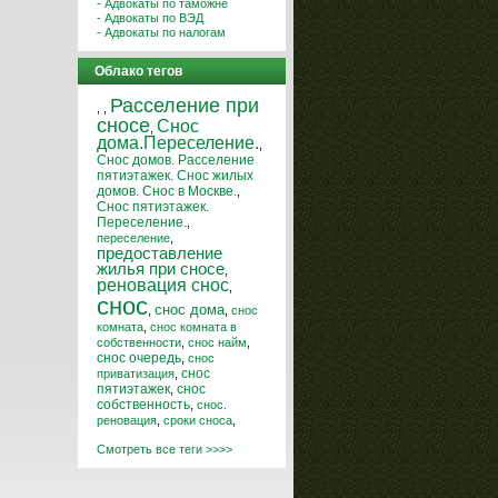
- Адвокаты по таможне
- Адвокаты по ВЭД
- Адвокаты по налогам
Облако тегов
Расселение при
,
,
сносе
Снос
,
дома.Переселение.
,
Снос домов. Расселение
пятиэтажек. Снос жилых
домов. Снос в Москве.
,
Снос пятиэтажек.
Переселение.
,
переселение
,
предоставление
жилья при сносе
,
реновация снос
,
снос
снос дома
,
,
снос
комната
,
снос комната в
собственности
,
снос найм
,
снос очередь
,
снос
снос
приватизация
,
пятиэтажек
,
снос
собственность
,
снос.
реновация
,
сроки сноса
,
Смотреть все теги >>>>