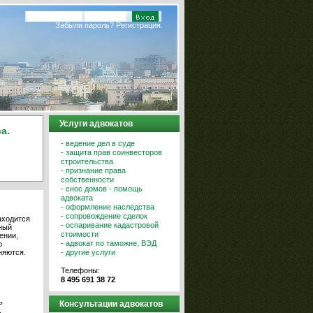
Забыли пароль?
Регистрация.
Услуги адвокатов
а.
- ведение дел в суде
- защита прав соинвесторов
строительства
- признание права
собственности
- снос домов - помощь
адвоката
- оформление наследства
- сопровождение сделок
аходится
- оспаривание кадастровой
ный
стоимости
ении,
- адвокат по таможне, ВЭД
о
- другие услуги
няются.
Телефоны:
8 495 691 38 72
ь
Консультации адвокатов
.