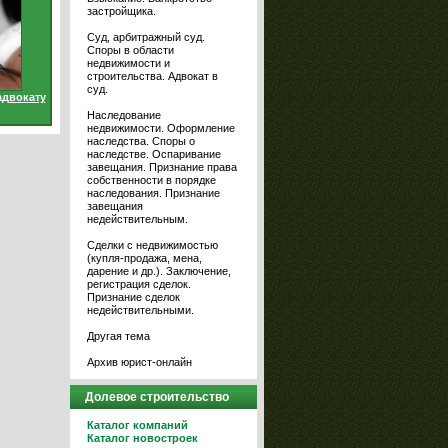
застройщика.
Суд, арбитражный суд.
Споры в области
недвижимости и
строительства. Адвокат в
суд.
адвокату
Наследование
недвижимости. Оформление
наследства. Споры о
наследстве. Оспаривание
завещания. Признание права
собственности в порядке
наследования. Признание
завещания
недействительным.
Сделки с недвижимостью
(купля-продажа, мена,
дарение и др.). Заключение,
регистрация сделок.
Признание сделок
недействительными.
Другая тема
Архив юрист-онлайн
Долевое строительство
Каталог компаний
Каталог новостроек