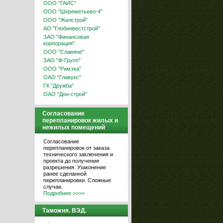
ООО "ГАИС"
ООО "Шереметьево-4"
ООО "Жилстрой"
АО "Глобинвестстрой"
ЗАО "Финансовая
корпорация"
ООО "Славяне"
ЗАО "Ф-Групп"
ООО "Римэка"
ОАО "Главукс"
ГК "Дружба"
ОАО "Дон-строй"
Согласование
перепланировок жилых и
нежилых помещений
Согласование
перепланировок от заказа
технического заключения и
проекта до получения
разрешения. Узаконение
ранее сделанной
перепланировки. Сложные
случаи.
Подробнее >>>>
Таможня. ВЭД.