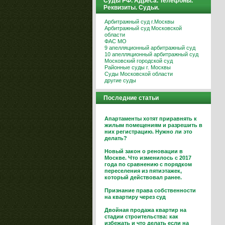
Суды РФ. Адреса. Телефоны.
Реквизиты. Судьи.
Арбитражный суд г.Москвы
Арбитражный суд Московской
области
ФАС МО
9 апелляционный арбитражный суд
10 апелляционный арбитражный суд
Московский городской суд
Районные суды г. Москвы
Суды Московской области
другие суды
Последние статьи
Апартаменты хотят приравнять к
жилым помещениям и разрешить в
них регистрацию. Нужно ли это
делать?
Новый закон о реновации в
Москве. Что изменилось с 2017
года по сравнению с порядком
переселения из пятиэтажек,
который действовал ранее.
Признание права собственности
на квартиру через суд
Двойная продажа квартир на
стадии строительства: как
избежать и что делать если на