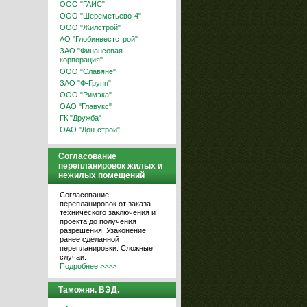
ООО "ГАИС"
ООО "Шереметьево-4"
ООО "Жилстрой"
АО "Глобинвестстрой"
ЗАО "Финансовая
корпорация"
ООО "Славяне"
ЗАО "Ф-Групп"
ООО "Римэка"
ОАО "Главукс"
ГК "Дружба"
ОАО "Дон-строй"
Согласование
перепланировок жилых и
нежилых помещений
Согласование
перепланировок от заказа
технического заключения и
проекта до получения
разрешения. Узаконение
ранее сделанной
перепланировки. Сложные
случаи.
Подробнее >>>>
Таможня. ВЭД.