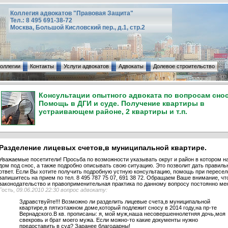
Коллегия адвокатов "Правовая Защита"
Тел.: 8 495 691-38-72
Москва, Большой Кисловский пер., д.1, стр.2
коллегии
Контакты
Услуги адвокатов
Адвокаты
Долевое строительство
Консультации опытного адвоката по вопросам снос
Помощь в ДГИ и суде. Получение квартиры в
устраивающем районе, 2 квартиры и т.п.
Разделение лицевых счетов,в муниципальной квартире.
Уважаемые посетители! Просьба по возможности указывать округ и район в котором н
дом под снос, а также подробно описывать свою ситуацию. Это позволит дать правиль
ответ. Если Вы хотите получить подробную устную консультацию, помощь при пересел
запишитесь на прием по тел. 8 495 787 75 07, 691 38 72. Обращаем Ваше внимание, чт
законодательство и правоприменительная практика по данному вопросу постоянно ме
Гость,
09.06.2010 22:30 вопрос адвокату:
Здравствуйте!!! Возможно ли разделить лицевые счета,в муниципальной
квартире,в пятиэтажном доме,который подлежит сносу в 2014 году,на пр-те
Вернадского.В кв. прописаны: я, мой муж,наша несовершеннолетняя дочь,моя
свекровь и брат моего мужа. Если можно-то какие документы нужно
предоставить в суд? Заранее благодарны!