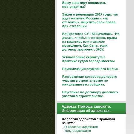
Вашу квартиру появились
претенденты?
Закон о реновации 2017 года: что
ждет жителей Москвы и как
отстоять и защитить свои права
при отселении
Банкротство СУ-155 началось. Что
делать, чтобы не потерять права
на квартиру или нежилое
помещение. Как быть, если
договор заключен с ЖСК
Установление сервитута в
практике судов города Москвы
Приватизация служебного жилья
Расторжение договора долевого
участия в строительстве по
инициативе застройщика.
Неустойка по договору долевого
участия в строительстве.
Адвокат. Помощь адвоката.
Информация об адвокатах.
Коллегия адвокатов “Правовая
защита”
-
О коллегии адвокатов
-
Услуги адвокатов