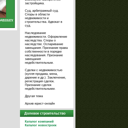
застройщика.
Суд, арбитражный суд.
Споры в области
недвижимости и
адвокату
строительства. Адвокат в
суд.
Наследование
недвижимости. Оформление
наследства. Споры о
наследстве. Оспаривание
завещания. Признание права
собственности в порядке
наследования. Признание
завещания
недействительным.
Сделки с недвижимостью
(купля-продажа, мена,
дарение и др.). Заключение,
регистрация сделок.
Признание сделок
недействительными.
Другая тема
Архив юрист-онлайн
Долевое строительство
Каталог компаний
Каталог новостроек