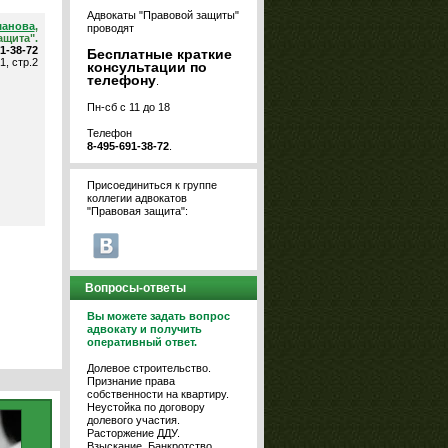
Адвокаты "Правовой защиты"
шанова
,
проводят
ащита".
91-38-72
Бесплатные краткие
1, стр.2
консультации по
телефону
.
Пн-сб с 11 до 18
Телефон
8-495-691-38-72
.
Присоединиться к группе
коллегии адвокатов
"Правовая защита":
Вопросы-ответы
Вы можете задать вопрос
адвокату и получить
оперативный ответ.
Долевое строительство.
Признание права
собственности на квартиру.
Неустойка по договору
долевого участия.
Расторжение ДДУ.
Взыскание. Банкротство