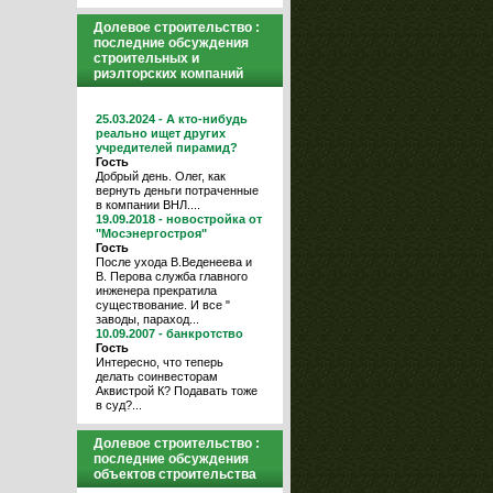
Долевое строительство :
последние обсуждения
строительных и
риэлторских компаний
25.03.2024 - А кто-нибудь
реально ищет других
учредителей пирамид?
Гость
Добрый день. Олег, как
вернуть деньги потраченные
в компании ВНЛ....
19.09.2018 - новостройка от
"Мосэнергостроя"
Гость
После ухода В.Веденеева и
В. Перова служба главного
инженера прекратила
существование. И все "
заводы, параход...
10.09.2007 - банкротство
Гость
Интересно, что теперь
делать соинвесторам
Аквистрой К? Подавать тоже
в суд?...
Долевое строительство :
последние обсуждения
объектов строительства