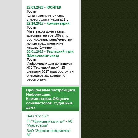
27.03.2023 - ЮСИТЕК
Гость
Когда планируется снос
углового дома Чехова61...
29.10.2017 - Комментарий
Гость
Мы в таком доме взяли,
довольны на все 100%, по
соотношению цена/качество
лучше предложения не
нашли. Конечно ...
30.01.2017 - Терлецкий парк
(Московские окна)
Гость
Информация для дольщиков
ЖК "Терлецкий парк". 15
февраля 2017 года состоится
очередное заседение по
рассмотрен...
Проблемные застройщики.
Информация.
Комментарии. Общение
соинвесторов. Судебные
дела
ЗАО "СУ-155"
ГК "Жилищный капитал" - АО
"АлеутСтрой"
ЗАО "Энергостройкомплект-
М"