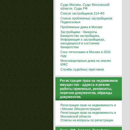
Суды Москвы. Суды Московской
области. Суды РФ
Список застройщиков 214-ФЗ
Список проблемных застройщиков
Подмосковья
Проблемные дома в Москве
Застройщики - банкроты.
Банкротство застройщика.
Информация о застройщиках,
находящихся в состоянии
банкротства
Снос пятиэтажек в Москве в 2015
году
Многоквартирные дома на землях
ИЖС
Службы судебных приставов
Регистрация прав на недвижимое
имущество - адреса и режим
работы приемных, реквизиты,
перечни документов, образцы
документов.
Регистрация прав на недвижимость в
г.Москве (Мосрегистрация)
Регистрация прав на недвижимость в
Московской области
Ответы на вопросы по регистрации