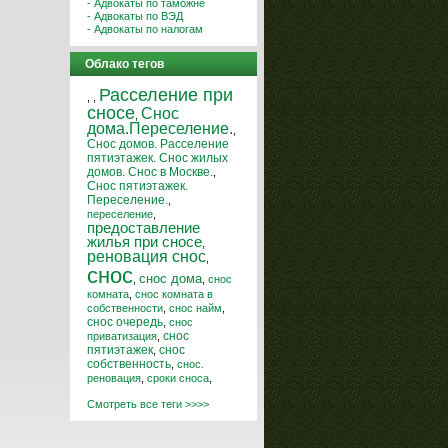
- Адвокаты по таможне
- Адвокаты по ВЭД
- Адвокаты по налогам
Облако тегов
Расселение при
,
,
сносе
Снос
,
дома.Переселение.
,
Снос домов. Расселение
пятиэтажек. Снос жилых
домов. Снос в Москве.
,
Снос пятиэтажек.
Переселение.
,
переселение
,
предоставление
жилья при сносе
,
реновация снос
,
снос
снос дома
,
,
снос
комната
,
снос комната в
собственности
,
снос найм
,
снос очередь
,
снос
снос
приватизация
,
пятиэтажек
,
снос
собственность
,
снос.
реновация
,
сроки сноса
,
Смотреть все теги >>>>