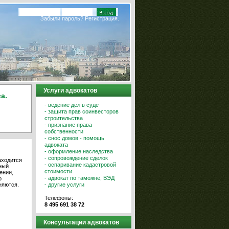
Забыли пароль?
Регистрация.
Услуги адвокатов
а.
- ведение дел в суде
- защита прав соинвесторов
строительства
- признание права
собственности
- снос домов - помощь
адвоката
- оформление наследства
- сопровождение сделок
аходится
- оспаривание кадастровой
ный
стоимости
ении,
- адвокат по таможне, ВЭД
о
- другие услуги
няются.
Телефоны:
8 495 691 38 72
Консультации адвокатов