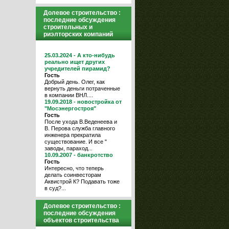
Долевое строительство :
последние обсуждения
строительных и
риэлторских компаний
25.03.2024 - А кто-нибудь
реально ищет других
учредителей пирамид?
Гость
Добрый день. Олег, как
вернуть деньги потраченные
в компании ВНЛ....
19.09.2018 - новостройка от
"Мосэнергостроя"
Гость
После ухода В.Веденеева и
В. Перова служба главного
инженера прекратила
существование. И все "
заводы, параход...
10.09.2007 - банкротство
Гость
Интересно, что теперь
делать соинвесторам
Аквистрой К? Подавать тоже
в суд?...
Долевое строительство :
последние обсуждения
объектов строительства