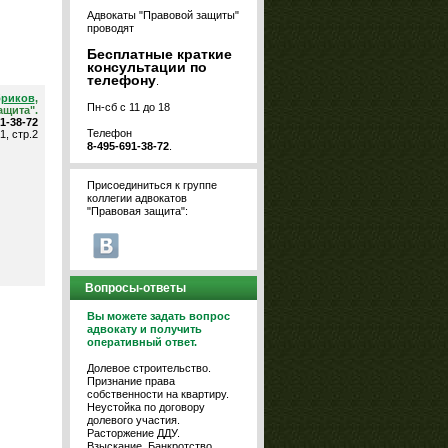
Адвокаты "Правовой защиты"
проводят
Бесплатные краткие
консультации по
телефону
.
бриков
,
Пн-сб с 11 до 18
ащита".
91-38-72
Телефон
1, стр.2
8-495-691-38-72
.
Присоединиться к группе
коллегии адвокатов
"Правовая защита":
Вопросы-ответы
Вы можете задать вопрос
адвокату и получить
оперативный ответ.
Долевое строительство.
Признание права
собственности на квартиру.
Неустойка по договору
долевого участия.
Расторжение ДДУ.
Взыскание. Банкротство