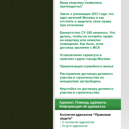
Вашу квартиру появились
претенденты?
Закон о реновации 2017 года: что
ждет жителей Москвы и как
отстоять и защитить свои права
при отселении
Банкротство СУ-155 началось. Что
делать, чтобы не потерять права
на квартиру или нежилое
помещение. Как быть, если
договор заключен с ЖСК
Установление сервитута в
практике судов города Москвы
Приватизация служебного жилья
Расторжение договора долевого
участия в строительстве по
инициативе застройщика.
Неустойка по договору долевого
участия в строительстве.
Адвокат. Помощь адвоката.
Информация об адвокатах.
Коллегия адвокатов “Правовая
защита”
-
О коллегии адвокатов
-
Услуги адвокатов