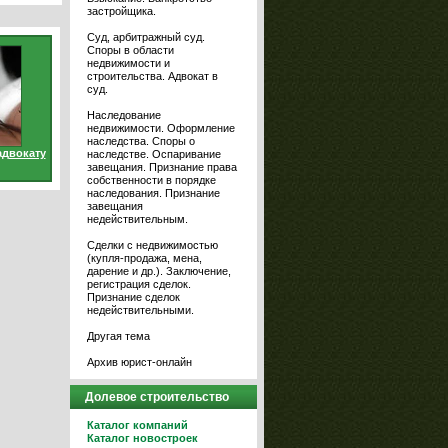
застройщика.
Суд, арбитражный суд.
Споры в области
недвижимости и
строительства. Адвокат в
суд.
Наследование
недвижимости. Оформление
наследства. Споры о
адвокату
наследстве. Оспаривание
завещания. Признание права
собственности в порядке
наследования. Признание
завещания
недействительным.
Сделки с недвижимостью
(купля-продажа, мена,
дарение и др.). Заключение,
регистрация сделок.
Признание сделок
недействительными.
Другая тема
Архив юрист-онлайн
Долевое строительство
Каталог компаний
Каталог новостроек