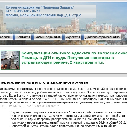
Коллегия адвокатов "Правовая Защита"
Тел.: 8 495 691-38-72
Москва, Большой Кисловский пер., д.1, стр.2
коллегии
Контакты
Услуги адвокатов
Адвокаты
Долевое строительство
Консультации опытного адвоката по вопросам снос
Помощь в ДГИ и суде. Получение квартиры в
устраивающем районе, 2 квартиры и т.п.
переселение из ветого и аварийного жилья
Уважаемые посетители! Просьба по возможности указывать округ и район в котором н
дом под снос, а также подробно описывать свою ситуацию. Это позволит дать правиль
ответ. Если Вы хотите получить подробную устную консультацию, помощь при пересел
запишитесь на прием по тел. 8 495 787 75 07, 691 38 72. Обращаем Ваше внимание, чт
законодательство и правоприменительная практика по данному вопросу постоянно ме
Гость,
08.06.2010 13:31 вопрос адвокату:
Здравствуйте, подскажите пожалуйса!? Я являюсь собственником 2 комнат
общей и жилой площадью 32.0 кв.м. в ветхом и аварийном доме, который идет
под снос. В администрации распределили на меня с сыном (сын со мной
прописан - несовершеннолетний) комнату жилой площадью 16,9, а общей 32.2, 
новостройке. А тех, кто не делал приватизации, по ордеру, им с такой же