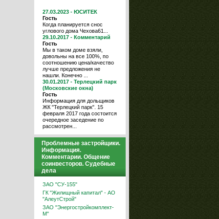
27.03.2023 - ЮСИТЕК
Гость
Когда планируется снос
углового дома Чехова61...
29.10.2017 - Комментарий
Гость
Мы в таком доме взяли,
довольны на все 100%, по
соотношению цена/качество
лучше предложения не
нашли. Конечно ...
30.01.2017 - Терлецкий парк
(Московские окна)
Гость
Информация для дольщиков
ЖК "Терлецкий парк". 15
февраля 2017 года состоится
очередное заседение по
рассмотрен...
Проблемные застройщики.
Информация.
Комментарии. Общение
соинвесторов. Судебные
дела
ЗАО "СУ-155"
ГК "Жилищный капитал" - АО
"АлеутСтрой"
ЗАО "Энергостройкомплект-
М"