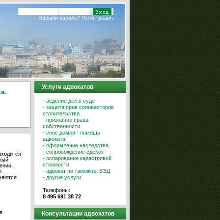
Забыли пароль?
Регистрация.
Услуги адвокатов
а.
- ведение дел в суде
- защита прав соинвесторов
строительства
- признание права
собственности
- снос домов - помощь
адвоката
- оформление наследства
- сопровождение сделок
аходится
- оспаривание кадастровой
ный
стоимости
ении,
- адвокат по таможне, ВЭД
о
- другие услуги
няются.
Телефоны:
8 495 691 38 72
в
Консультации адвокатов