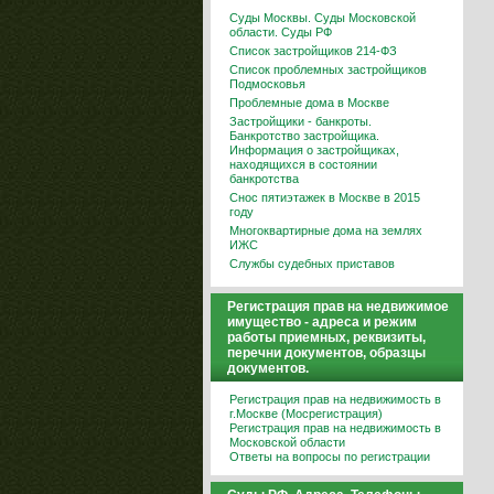
Суды Москвы. Суды Московской
области. Суды РФ
Список застройщиков 214-ФЗ
Список проблемных застройщиков
Подмосковья
Проблемные дома в Москве
Застройщики - банкроты.
Банкротство застройщика.
Информация о застройщиках,
находящихся в состоянии
банкротства
Снос пятиэтажек в Москве в 2015
году
Многоквартирные дома на землях
ИЖС
Службы судебных приставов
Регистрация прав на недвижимое
имущество - адреса и режим
работы приемных, реквизиты,
перечни документов, образцы
документов.
Регистрация прав на недвижимость в
г.Москве (Мосрегистрация)
Регистрация прав на недвижимость в
Московской области
Ответы на вопросы по регистрации