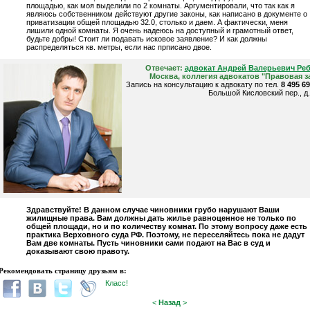
площадью, как моя выделили по 2 комнаты. Аргументировали, что так как я
являюсь собственником действуют другие законы, как написано в документе о
приватизации общей площадью 32.0, столько и даем. А фактически, меня
лишили одной комнаты. Я очень надеюсь на доступный и грамотный ответ,
будьте добры! Стоит ли подавать исковое заявление? И как должны
распределяться кв. метры, если нас прписано двое.
Отвечает:
адвокат Андрей Валерьевич Ре
Москва, коллегия адвокатов "Правовая з
Запись на консультацию к адвокату по тел.
8 495 6
Большой Кисловский пер., д.
Здравствуйте! В данном случае чиновники грубо нарушают Ваши
жилищные права. Вам должны дать жилье равноценное не только по
общей площади, но и по количеству комнат. По этому вопросу даже есть
практика Верховного суда РФ. Поэтому, не переселяйтесь пока не дадут
Вам две комнаты. Пусть чиновники сами подают на Вас в суд и
доказывают свою правоту.
Рекомендовать страницу друзьям в:
Класс!
<
Назад
>