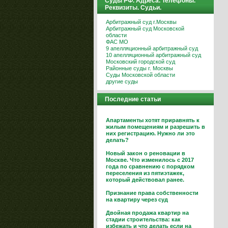
Суды РФ. Адреса. Телефоны.
Реквизиты. Судьи.
Арбитражный суд г.Москвы
Арбитражный суд Московской
области
ФАС МО
9 апелляционный арбитражный суд
10 апелляционный арбитражный суд
Московский городской суд
Районные суды г. Москвы
Суды Московской области
другие суды
Последние статьи
Апартаменты хотят приравнять к
жилым помещениям и разрешить в
них регистрацию. Нужно ли это
делать?
Новый закон о реновации в
Москве. Что изменилось с 2017
года по сравнению с порядком
переселения из пятиэтажек,
который действовал ранее.
Признание права собственности
на квартиру через суд
Двойная продажа квартир на
стадии строительства: как
избежать и что делать если на