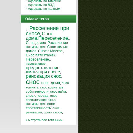
- Адвокаты по таможне
- Адвокаты по ВЭД
- Адвокаты по налогам
Облако тегов
Расселение при
,
,
сносе
Снос
,
дома.Переселение.
,
Снос домов. Расселение
пятиэтажек. Снос жилых
домов. Снос в Москве.
,
Снос пятиэтажек.
Переселение.
,
переселение
,
предоставление
жилья при сносе
,
реновация снос
,
снос
снос дома
,
,
снос
комната
,
снос комната в
собственности
,
снос найм
,
снос очередь
,
снос
снос
приватизация
,
пятиэтажек
,
снос
собственность
,
снос.
реновация
,
сроки сноса
,
Смотреть все теги >>>>