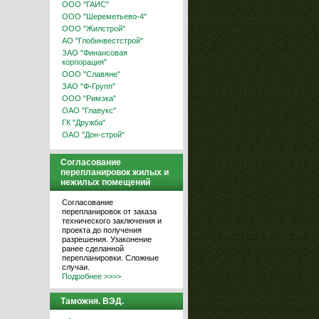
ООО "ГАИС"
ООО "Шереметьево-4"
ООО "Жилстрой"
АО "Глобинвестстрой"
ЗАО "Финансовая
корпорация"
ООО "Славяне"
ЗАО "Ф-Групп"
ООО "Римэка"
ОАО "Главукс"
ГК "Дружба"
ОАО "Дон-строй"
Согласование
перепланировок жилых и
нежилых помещений
Согласование
перепланировок от заказа
технического заключения и
проекта до получения
разрешения. Узаконение
ранее сделанной
перепланировки. Сложные
случаи.
Подробнее >>>>
Таможня. ВЭД.