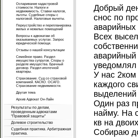
Оспаривание кадастровой
Добрый ден
стоимости. Налоги и
недвижимость. Ставки налогов,
льготы. Судебные споры с
снос по п
налоговой. Налоговые вычеты.
аварийных 
Переустройство и перепланировка
жилых и нежилых помещений
Всех высе
Вопросы к адвокатам об
оказываемых услугах. Запрос
юридической помощи.
собственни
Отзывы о нашей консультации
аварийный 
Семейное право. Раздел
имущества супругов. Споры о
уведомлял 
разделе имущества. Брачный
договор. Раздел ипотечной
квартиры.
У нас 2ком 
Страхование. Суд со страховой
каждого св
компанией. КАСКО. ОСАГО.
Страхование недвижимости.
выделений 
Другая тема
Архив Адвокат Он-Лайн
Один раз п
Результаты по делам,
найму. На 
проведенным адвокатами
"Правовой защиты"
кв на двоих
Долевое строительство
Судебная практика. Арбитражная
Собираю д
практика.