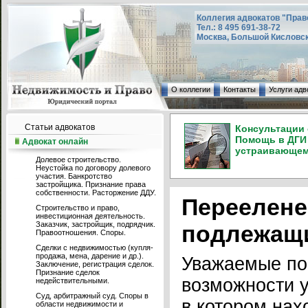
Коллегия адвокатов "Прав
Тел.: 8 495 691-38-72
Москва, Большой Кисловский
О коллегии
Контакты
Услуги адв
Статьи адвокатов
Консультации 
Помощь в ДГИ 
Адвокат онлайн
устраивающем 
Долевое строительство.
Неустойка по договору долевого
участия. Банкротство
застройщика. Признание права
собственности. Расторжение ДДУ.
Переелене
Строительство и право,
инвестиционная деятельность.
Заказчик, застройщик, подрядчик.
подлежащи
Правоотношения. Споры.
Сделки с недвижимостью (купля-
продажа, мена, дарение и др.).
Уважаемые по
Заключение, регистрация сделок.
Признание сделок
возможности у
недействительными.
Суд, арбитражный суд. Споры в
в котором нах
области недвижимости и