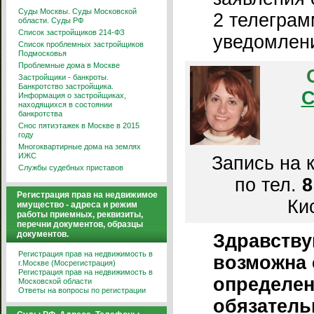
Суды Москвы. Суды Московской
2 телеграм
области. Суды РФ
Список застройщиков 214-ФЗ
уведомлен
Список проблемных застройщиков
Подмосковья
Проблемные дома в Москве
Застройщики - банкроты.
Банкротство застройщика.
С
Информация о застройщиках,
находящихся в состоянии
банкротства
Снос пятиэтажек в Москве в 2015
году
Многоквартирные дома на землях
ИЖС
Запись на 
Службы судебных приставов
по тел.
8
Регистрация прав на недвижимое
Кис
имущество - адреса и режим
работы приемных, реквизиты,
перечни документов, образцы
документов.
Здравству
Регистрация прав на недвижимость в
возможна 
г.Москве (Мосрегистрация)
Регистрация прав на недвижимость в
определен
Московской области
Ответы на вопросы по регистрации
обязатель