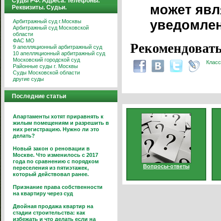
Суды РФ. Адреса. Телефоны.
может явл
Реквизиты. Судьи.
уведомле
Арбитражный суд г.Москвы
Арбитражный суд Московской
области
ФАС МО
Рекомендовать
9 апелляционный арбитражный суд
10 апелляционный арбитражный суд
Московский городской суд
Класс
Районные суды г. Москвы
Суды Московской области
другие суды
Последние статьи
Апартаменты хотят приравнять к
жилым помещениям и разрешить в
них регистрацию. Нужно ли это
делать?
Новый закон о реновации в
Москве. Что изменилось с 2017
года по сравнению с порядком
Вопросы-ответы
переселения из пятиэтажек,
который действовал ранее.
Признание права собственности
на квартиру через суд
Двойная продажа квартир на
стадии строительства: как
избежать и что делать если на