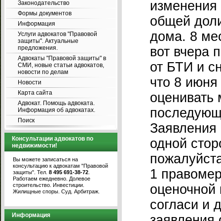
изменения 
Законодательство
Формы документов
общей доли
Информация
дома. 8 ме
Услуги адвокатов "Правовой
защиты". Актуальные
предложения.
вот вчера 
Адвокаты "Правовой защиты" в
от БТИ и с
СМИ, новые статьи адвокатов,
новости по делам
что 8 июня
Новости
Карта сайта
оценивать 
Адвокат. Помощь адвоката.
последующ
Информация об адвокатах.
Поиск
Заявления 
Консультации адвокатов по
одной стор
недвижимости!
пожалуйста
Вы можете записаться на
консультацию к адвокатам "Правовой
1 правоме
защиты". Тел.
8 495 691-38-72
.
Работаем ежедневно. Долевое
строительство. Инвестиции.
оценочной 
Жилищные споры. Суд. Арбитраж.
согласи и 
Информация
заявления 