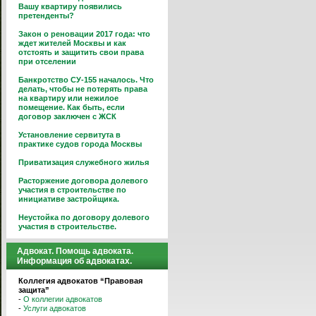
Вашу квартиру появились
претенденты?
Закон о реновации 2017 года: что
ждет жителей Москвы и как
отстоять и защитить свои права
при отселении
Банкротство СУ-155 началось. Что
делать, чтобы не потерять права
на квартиру или нежилое
помещение. Как быть, если
договор заключен с ЖСК
Установление сервитута в
практике судов города Москвы
Приватизация служебного жилья
Расторжение договора долевого
участия в строительстве по
инициативе застройщика.
Неустойка по договору долевого
участия в строительстве.
Адвокат. Помощь адвоката.
Информация об адвокатах.
Коллегия адвокатов “Правовая
защита”
-
О коллегии адвокатов
-
Услуги адвокатов