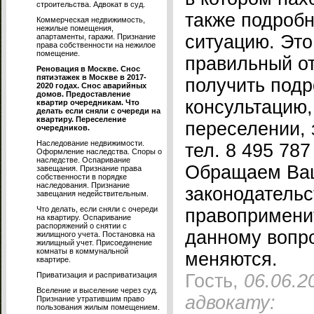
строительства. Адвокат в суд.
также подробн
Коммерческая недвижимость,
нежилые помещения,
ситуацию. Это
апартаменты, гаражи. Признание
права собственности на нежилое
помещение.
правильный от
Реновация в Москве. Снос
пятиэтажек в Москве в 2017-
получить под
2020 годах. Снос аварийных
домов. Предоставление
консультацию
квартир очередникам. Что
делать если сняли с очереди на
квартиру. Переселение
переселении, 
очередников.
Наследование недвижимости.
тел. 8 495 787
Оформление наследства. Споры о
наследстве. Оспаривание
Обращаем Ваш
завещания. Признание права
собственности в порядке
наследования. Признание
законодательс
завещания недействительным.
Что делать, если сняли с очереди
правопримени
на квартиру. Оспаривание
распоряжений о снятии с
данному вопр
жилищного учета. Постановка на
жилищный учет. Присоединение
комнаты в коммунальной
меняются.
квартире.
Приватизация и расприватизация
Гость,
06.06.2
Вселение и выселение через суд.
адвокату:
Признание утратившим право
пользования жилым помещением.