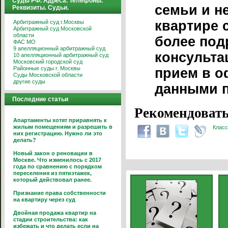
Суды РФ. Адреса. Телефоны.
семьи и н
Реквизиты. Судьи.
квартире 
Арбитражный суд г.Москвы
Арбитражный суд Московской
области
более под
ФАС МО
9 апелляционный арбитражный суд
консульта
10 апелляционный арбитражный суд
Московский городской суд
Районные суды г. Москвы
прием в о
Суды Московской области
другие суды
данными п
Последние статьи
Рекомендовать
Апартаменты хотят приравнять к
жилым помещениям и разрешить в
Класс
них регистрацию. Нужно ли это
делать?
Новый закон о реновации в
Москве. Что изменилось с 2017
года по сравнению с порядком
переселения из пятиэтажек,
который действовал ранее.
Признание права собственности
на квартиру через суд
Двойная продажа квартир на
стадии строительства: как
избежать и что делать если на