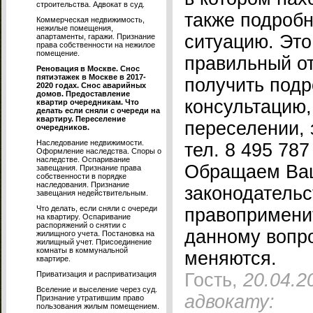
строительства. Адвокат в суд.
также подробн
Коммерческая недвижимость,
нежилые помещения,
ситуацию. Это
апартаменты, гаражи. Признание
права собственности на нежилое
помещение.
правильный от
Реновация в Москве. Снос
пятиэтажек в Москве в 2017-
получить под
2020 годах. Снос аварийных
домов. Предоставление
консультацию
квартир очередникам. Что
делать если сняли с очереди на
квартиру. Переселение
переселении, 
очередников.
Наследование недвижимости.
тел. 8 495 787
Оформление наследства. Споры о
наследстве. Оспаривание
Обращаем Ваш
завещания. Признание права
собственности в порядке
наследования. Признание
законодательс
завещания недействительным.
Что делать, если сняли с очереди
правопримени
на квартиру. Оспаривание
распоряжений о снятии с
данному вопр
жилищного учета. Постановка на
жилищный учет. Присоединение
комнаты в коммунальной
меняются.
квартире.
Приватизация и расприватизация
Гость,
20.04.2
Вселение и выселение через суд.
адвокату:
Признание утратившим право
пользования жилым помещением.