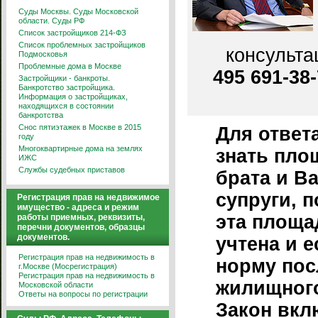
Суды Москвы. Суды Московской
области. Суды РФ
Список застройщиков 214-ФЗ
Список проблемных застройщиков
консульта
Подмосковья
Проблемные дома в Москве
495 691-38
Застройщики - банкроты.
Банкротство застройщика.
Информация о застройщиках,
находящихся в состоянии
банкротства
Снос пятиэтажек в Москве в 2015
Для ответ
году
Многоквартирные дома на землях
знать пло
ИЖС
Службы судебных приставов
брата и В
супруги, 
Регистрация прав на недвижимое
имущество - адреса и режим
эта площа
работы приемных, реквизиты,
перечни документов, образцы
документов.
учтена и 
Регистрация прав на недвижимость в
норму пос
г.Москве (Мосрегистрация)
Регистрация прав на недвижимость в
жилищного
Московской области
Ответы на вопросы по регистрации
Закон вкл