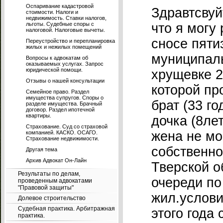
Оспаривание кадастровой
Здравтсвуй
стоимости. Налоги и
недвижимость. Ставки налогов,
льготы. Судебные споры с
что я могу
налоговой. Налоговые вычеты.
сносе пяти
Переустройство и перепланировка
жилых и нежилых помещений
муниципаль
Вопросы к адвокатам об
оказываемых услугах. Запрос
юридической помощи.
хрущевке 2
Отзывы о нашей консультации
которой пр
Семейное право. Раздел
имущества супругов. Споры о
брат (33 го
разделе имущества. Брачный
договор. Раздел ипотечной
квартиры.
дочка (8лет
Страхование. Суд со страховой
жена не мо
компанией. КАСКО. ОСАГО.
Страхование недвижимости.
собственно
Другая тема
Архив Адвокат Он-Лайн
Тверской о
Результаты по делам,
очереди п
проведенным адвокатами
"Правовой защиты"
жил.услови
Долевое строительство
Судебная практика. Арбитражная
этого года 
практика.