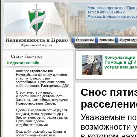
Коллегия адвокатов "Прав
Тел.: 8 495 691-38-72
Москва, Большой Кисловский
О коллегии
Контакты
Услуги адв
Статьи адвокатов
Консультации 
Помощь в ДГИ 
Адвокат онлайн
устраивающем 
Долевое строительство.
Неустойка по договору долевого
участия. Банкротство
застройщика. Признание права
собственности. Расторжение ДДУ.
Снос пяти
Строительство и право,
инвестиционная деятельность.
Заказчик, застройщик, подрядчик.
расселени
Правоотношения. Споры.
Сделки с недвижимостью (купля-
продажа, мена, дарение и др.).
Уважаемые по
Заключение, регистрация сделок.
Признание сделок
возможности у
недействительными.
Суд, арбитражный суд. Споры в
в котором нах
области недвижимости и