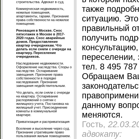
строительства. Адвокат в суд.
также подробн
Коммерческая недвижимость,
нежилые помещения,
ситуацию. Это
апартаменты, гаражи. Признание
права собственности на нежилое
помещение.
правильный от
Реновация в Москве. Снос
пятиэтажек в Москве в 2017-
получить под
2020 годах. Снос аварийных
домов. Предоставление
консультацию
квартир очередникам. Что
делать если сняли с очереди на
квартиру. Переселение
переселении, 
очередников.
Наследование недвижимости.
тел. 8 495 787
Оформление наследства. Споры о
наследстве. Оспаривание
Обращаем Ваш
завещания. Признание права
собственности в порядке
наследования. Признание
законодательс
завещания недействительным.
Что делать, если сняли с очереди
правопримени
на квартиру. Оспаривание
распоряжений о снятии с
данному вопр
жилищного учета. Постановка на
жилищный учет. Присоединение
комнаты в коммунальной
меняются.
квартире.
Приватизация и расприватизация
Гость,
22.03.2
Вселение и выселение через суд.
адвокату:
Признание утратившим право
пользования жилым помещением.