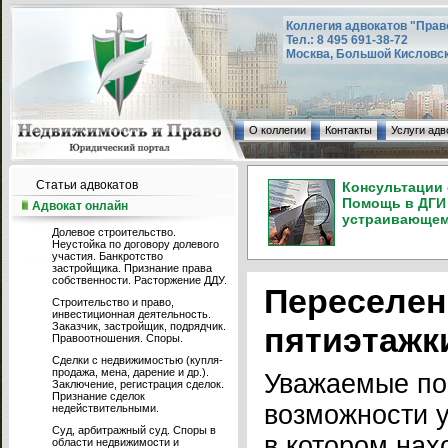
Коллегия адвокатов "Прав
Тел.: 8 495 691-38-72
Москва, Большой Кисловский
О коллегии
Контакты
Услуги адв
Статьи адвокатов
Консультации 
Помощь в ДГИ 
Адвокат онлайн
устраивающем 
Долевое строительство.
Неустойка по договору долевого
участия. Банкротство
застройщика. Признание права
собственности. Расторжение ДДУ.
Переселен
Строительство и право,
инвестиционная деятельность.
Заказчик, застройщик, подрядчик.
пятиэтажк
Правоотношения. Споры.
Сделки с недвижимостью (купля-
продажа, мена, дарение и др.).
Уважаемые по
Заключение, регистрация сделок.
Признание сделок
возможности у
недействительными.
Суд, арбитражный суд. Споры в
в котором нах
области недвижимости и