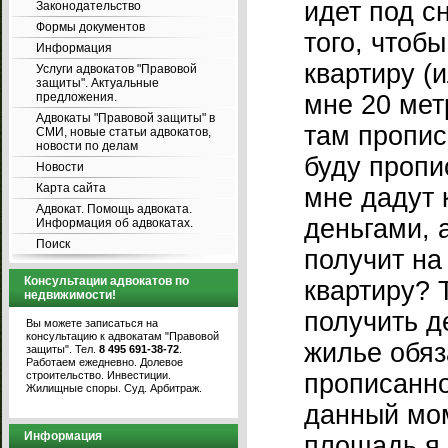
идет под сн
Законодательство
Формы документов
того, чтоб
Информация
квартиру (
Услуги адвокатов "Правовой
защиты". Актуальные
предложения.
мне 20 мет
Адвокаты "Правовой защиты" в
там пропис
СМИ, новые статьи адвокатов,
новости по делам
буду пропи
Новости
Карта сайта
мне дадут
Адвокат. Помощь адвоката.
деньгами, 
Информация об адвокатах.
Поиск
получит на
Консультации адвокатов по
квартиру? Т
недвижимости!
получить д
Вы можете записаться на
консультацию к адвокатам "Правовой
жилье обяз
защиты". Тел.
8 495 691-38-72
.
Работаем ежедневно. Долевое
строительство. Инвестиции.
прописанно
Жилищные споры. Суд. Арбитраж.
данный мом
Информация
площадь я 