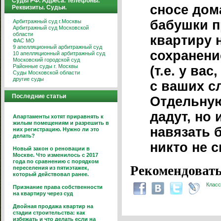
Суды РФ. Адреса. Телефоны.
сносе дом
Реквизиты. Судьи.
бабушки п
Арбитражный суд г.Москвы
Арбитражный суд Московской
области
квартиру 
ФАС МО
9 апелляционный арбитражный суд
сохранени
10 апелляционный арбитражный суд
Московский городской суд
Районные суды г. Москвы
(т.е. у ва
Суды Московской области
другие суды
с ваших сл
Последние статьи
Отдельную
дадут, но 
Апартаменты хотят приравнять к
жилым помещениям и разрешить в
навязать 
них регистрацию. Нужно ли это
делать?
никто не с
Новый закон о реновации в
Москве. Что изменилось с 2017
года по сравнению с порядком
Рекомендовать
переселения из пятиэтажек,
который действовал ранее.
Класс
Признание права собственности
на квартиру через суд
Двойная продажа квартир на
стадии строительства: как
избежать и что делать если на