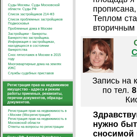
Суды Москвы. Суды Московской
прописана,
области. Суды РФ
Список застройщиков 214-ФЗ
Теплом ста
Список проблемных застройщиков
Подмосковья
вторичным
Проблемные дома в Москве
Застройщики - банкроты.
Банкротство застройщика.
Информация о застройщиках,
находящихся в состоянии
банкротства
С
Снос пятиэтажек в Москве в 2015
году
Многоквартирные дома на землях
ИЖС
Службы судебных приставов
Запись на 
Регистрация прав на недвижимое
по тел.
8
имущество - адреса и режим
работы приемных, реквизиты,
Кис
перечни документов, образцы
документов.
Регистрация прав на недвижимость в
Здравствуй
г.Москве (Мосрегистрация)
Регистрация прав на недвижимость в
нужно быт
Московской области
Ответы на вопросы по регистрации
сносимой 