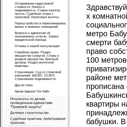
Оспаривание кадастровой
Здравствуй
стоимости. Налоги и
недвижимость. Ставки налогов,
льготы. Судебные споры с
х комнатно
налоговой. Налоговые вычеты.
социальног
Переустройство и перепланировка
жилых и нежилых помещений
метро Бабу
Вопросы к адвокатам об
оказываемых услугах. Запрос
юридической помощи.
смерти баб
Отзывы о нашей консультации
право собс
Семейное право. Раздел
имущества супругов. Споры о
100 метров
разделе имущества. Брачный
договор. Раздел ипотечной
квартиры.
приватизир
Страхование. Суд со страховой
районе мет
компанией. КАСКО. ОСАГО.
Страхование недвижимости.
прописана 
Другая тема
Архив Адвокат Он-Лайн
Бабушкинск
Результаты по делам,
квартиры н
проведенным адвокатами
"Правовой защиты"
принадлеж
Долевое строительство
Судебная практика. Арбитражная
бабушки. В
практика.