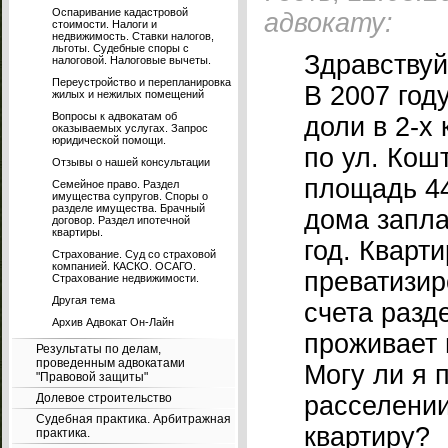
Оспаривание кадастровой
адвокату:
стоимости. Налоги и
недвижимость. Ставки налогов,
льготы. Судебные споры с
Здравствуй
налоговой. Налоговые вычеты.
Переустройство и перепланировка
В 2007 год
жилых и нежилых помещений
Вопросы к адвокатам об
доли в 2-х
оказываемых услугах. Запрос
юридической помощи.
по ул. Кош
Отзывы о нашей консультации
площадь 44,
Семейное право. Раздел
имущества супругов. Споры о
разделе имущества. Брачный
дома запла
договор. Раздел ипотечной
квартиры.
год. Кварт
Страхование. Суд со страховой
компанией. КАСКО. ОСАГО.
преватизир
Страхование недвижимости.
Другая тема
счета разд
Архив Адвокат Он-Лайн
проживает 
Результаты по делам,
проведенным адвокатами
Могу ли я 
"Правовой защиты"
Долевое строительство
расселении
Судебная практика. Арбитражная
квартиру?
практика.