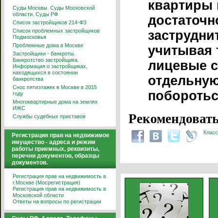
квартиры 
Суды Москвы. Суды Московской
области. Суды РФ
достаточн
Список застройщиков 214-ФЗ
Список проблемных застройщиков
заструдни
Подмосковья
Проблемные дома в Москве
учитывая т
Застройщики - банкроты.
Банкротство застройщика.
лицевые с
Информация о застройщиках,
находящихся в состоянии
отдельную
банкротства
Снос пятиэтажек в Москве в 2015
поборотьс
году
Многоквартирные дома на землях
ИЖС
Рекомендовать
Службы судебных приставов
Класс
Регистрация прав на недвижимое
имущество - адреса и режим
работы приемных, реквизиты,
перечни документов, образцы
документов.
Регистрация прав на недвижимость в
г.Москве (Мосрегистрация)
Регистрация прав на недвижимость в
Московской области
Ответы на вопросы по регистрации