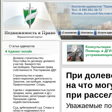
Коллегия адвокатов "Прав
Тел.: 8 495 691-38-72
Москва, Большой Кисловский
О коллегии
Контакты
Услуги адв
Статьи адвокатов
Консультации 
Помощь в ДГИ 
Адвокат онлайн
устраивающем 
Долевое строительство.
Неустойка по договору долевого
участия. Банкротство
застройщика. Признание права
собственности. Расторжение ДДУ.
При долев
Строительство и право,
инвестиционная деятельность.
Заказчик, застройщик, подрядчик.
на что мо
Правоотношения. Споры.
Сделки с недвижимостью (купля-
при рассе
продажа, мена, дарение и др.).
Заключение, регистрация сделок.
Признание сделок
недействительными.
Уважаемые по
Суд, арбитражный суд. Споры в
области недвижимости и