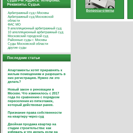
Суды РФ. Адреса. Телефоны.
Реквизиты. Судьи.
Вопросы-ответы
Арбитражный суд г.Москвы
Арбитражный суд Московской
области
ФАС МО
9 апелляционный арбитражный суд
10 апелляционный арбитражный суд
Московский городской суд
Районные суды г. Москвы
Суды Московской области
другие суды
Последние статьи
Апартаменты хотят приравнять к
жилым помещениям и разрешить в
них регистрацию. Нужно ли это
делать?
Новый закон о реновации в
Москве. Что изменилось с 2017
года по сравнению с порядком
переселения из пятиэтажек,
который действовал ранее.
Признание права собственности
на квартиру через суд
Двойная продажа квартир на
стадии строительства: как
избежать и что делать если на