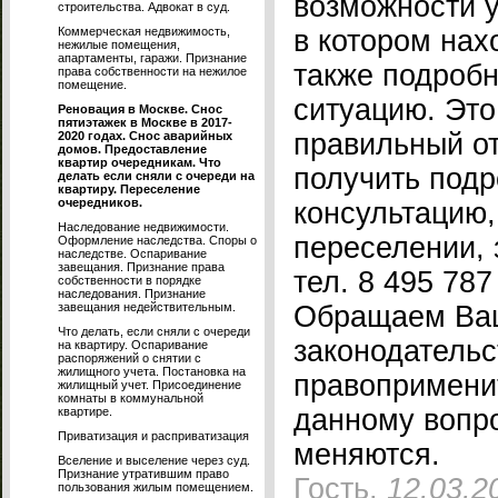
возможности у
строительства. Адвокат в суд.
Коммерческая недвижимость,
в котором нах
нежилые помещения,
апартаменты, гаражи. Признание
также подробн
права собственности на нежилое
помещение.
ситуацию. Это
Реновация в Москве. Снос
пятиэтажек в Москве в 2017-
правильный от
2020 годах. Снос аварийных
домов. Предоставление
квартир очередникам. Что
получить под
делать если сняли с очереди на
квартиру. Переселение
очередников.
консультацию
Наследование недвижимости.
переселении, 
Оформление наследства. Споры о
наследстве. Оспаривание
завещания. Признание права
тел. 8 495 787
собственности в порядке
наследования. Признание
завещания недействительным.
Обращаем Ваш
Что делать, если сняли с очереди
законодательс
на квартиру. Оспаривание
распоряжений о снятии с
жилищного учета. Постановка на
правопримени
жилищный учет. Присоединение
комнаты в коммунальной
данному вопр
квартире.
Приватизация и расприватизация
меняются.
Вселение и выселение через суд.
Признание утратившим право
Гость,
12.03.2
пользования жилым помещением.