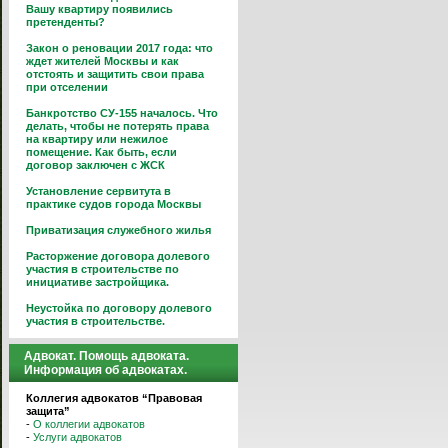
Вашу квартиру появились
претенденты?
Закон о реновации 2017 года: что
ждет жителей Москвы и как
отстоять и защитить свои права
при отселении
Банкротство СУ-155 началось. Что
делать, чтобы не потерять права
на квартиру или нежилое
помещение. Как быть, если
договор заключен с ЖСК
Установление сервитута в
практике судов города Москвы
Приватизация служебного жилья
Расторжение договора долевого
участия в строительстве по
инициативе застройщика.
Неустойка по договору долевого
участия в строительстве.
Адвокат. Помощь адвоката.
Информация об адвокатах.
Коллегия адвокатов “Правовая
защита”
-
О коллегии адвокатов
-
Услуги адвокатов