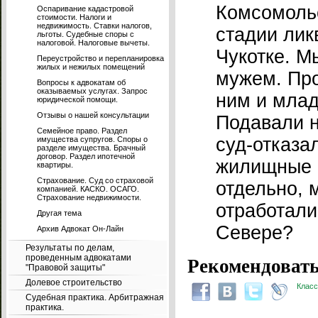
Комсомольс
Оспаривание кадастровой
стоимости. Налоги и
недвижимость. Ставки налогов,
стадии ликв
льготы. Судебные споры с
налоговой. Налоговые вычеты.
Чукотке. М
Переустройство и перепланировка
жилых и нежилых помещений
мужем. Пр
Вопросы к адвокатам об
оказываемых услугах. Запрос
ним и мла
юридической помощи.
Отзывы о нашей консультации
Подавали н
Семейное право. Раздел
суд-отказа
имущества супругов. Споры о
разделе имущества. Брачный
договор. Раздел ипотечной
жилищные 
квартиры.
Страхование. Суд со страховой
отдельно, 
компанией. КАСКО. ОСАГО.
Страхование недвижимости.
отработали
Другая тема
Севере?
Архив Адвокат Он-Лайн
Результаты по делам,
проведенным адвокатами
Рекомендовать
"Правовой защиты"
Долевое строительство
Класс
Судебная практика. Арбитражная
практика.