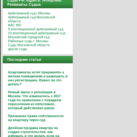
Суды РФ. Адреса. Телефоны.
Реквизиты. Судьи.
Арбитражный суд г.Москвы
Арбитражный суд Московской
области
ФАС МО
9 апелляционный арбитражный суд
10 апелляционный арбитражный суд
Московский городской суд
Районные суды г. Москвы
Суды Московской области
другие суды
Последние статьи
Апартаменты хотят приравнять к
жилым помещениям и разрешить в
них регистрацию. Нужно ли это
делать?
Новый закон о реновации в
Москве. Что изменилось с 2017
года по сравнению с порядком
переселения из пятиэтажек,
который действовал ранее.
Признание права собственности
на квартиру через суд
Двойная продажа квартир на
стадии строительства: как
избежать и что делать если на