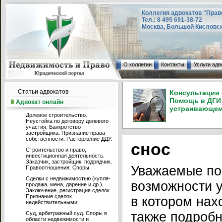
Коллегия адвокатов "Прав
Тел.: 8 495 691-38-72
Москва, Большой Кисловский
О коллегии
Контакты
Услуги адв
Статьи адвокатов
Консультации 
Помощь в ДГИ 
Адвокат онлайн
устраивающем 
Долевое строительство.
Неустойка по договору долевого
участия. Банкротство
застройщика. Признание права
собственности. Расторжение ДДУ.
снос
Строительство и право,
инвестиционная деятельность.
Заказчик, застройщик, подрядчик.
Уважаемые по
Правоотношения. Споры.
Сделки с недвижимостью (купля-
возможности у
продажа, мена, дарение и др.).
Заключение, регистрация сделок.
Признание сделок
в котором нах
недействительными.
также подробн
Суд, арбитражный суд. Споры в
области недвижимости и