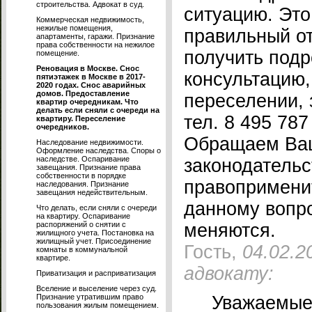
строительства. Адвокат в суд.
ситуацию. Это
Коммерческая недвижимость,
нежилые помещения,
правильный от
апартаменты, гаражи. Признание
права собственности на нежилое
получить под
помещение.
Реновация в Москве. Снос
консультацию
пятиэтажек в Москве в 2017-
2020 годах. Снос аварийных
домов. Предоставление
переселении, 
квартир очередникам. Что
делать если сняли с очереди на
тел. 8 495 787
квартиру. Переселение
очередников.
Обращаем Ваш
Наследование недвижимости.
Оформление наследства. Споры о
наследстве. Оспаривание
законодательс
завещания. Признание права
собственности в порядке
правопримени
наследования. Признание
завещания недействительным.
данному вопр
Что делать, если сняли с очереди
на квартиру. Оспаривание
распоряжений о снятии с
меняются.
жилищного учета. Постановка на
жилищный учет. Присоединение
Гость,
04.02.2
комнаты в коммунальной
квартире.
адвокату:
Приватизация и расприватизация
Вселение и выселение через суд.
Признание утратившим право
Уважаемые 
пользования жилым помещением.