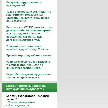
Вашу квартиру появились
претенденты?
Закон о реновации 2017 года: что
ждет жителей Москвы и как
отстоять и защитить свои права
при отселении
Банкротство СУ-155 началось. Что
делать, чтобы не потерять права
на квартиру или нежилое
помещение. Как быть, если
договор заключен с ЖСК
Установление сервитута в
практике судов города Москвы
Приватизация служебного жилья
Расторжение договора долевого
участия в строительстве по
инициативе застройщика.
Неустойка по договору долевого
участия в строительстве.
Адвокат. Помощь адвоката.
Информация об адвокатах.
Коллегия адвокатов “Правовая
защита”
-
О коллегии адвокатов
-
Услуги адвокатов