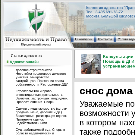
Коллегия адвокатов "Прав
Тел.: 8 495 691-38-72
Москва, Большой Кисловский
О коллегии
Контакты
Услуги адв
Статьи адвокатов
Консультации 
Помощь в ДГИ 
Адвокат онлайн
устраивающем 
Долевое строительство.
Неустойка по договору долевого
участия. Банкротство
застройщика. Признание права
собственности. Расторжение ДДУ.
снос дома
Строительство и право,
инвестиционная деятельность.
Заказчик, застройщик, подрядчик.
Уважаемые по
Правоотношения. Споры.
Сделки с недвижимостью (купля-
возможности у
продажа, мена, дарение и др.).
Заключение, регистрация сделок.
Признание сделок
в котором нах
недействительными.
также подробн
Суд, арбитражный суд. Споры в
области недвижимости и