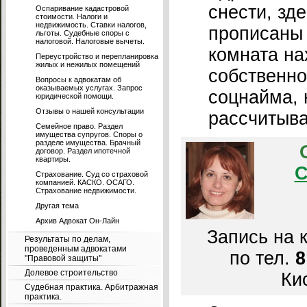
снести, зд
Оспаривание кадастровой
стоимости. Налоги и
недвижимость. Ставки налогов,
прописаны 
льготы. Судебные споры с
налоговой. Налоговые вычеты.
комната на
Переустройство и перепланировка
жилых и нежилых помещений
собственно
Вопросы к адвокатам об
оказываемых услугах. Запрос
соцнайма, 
юридической помощи.
Отзывы о нашей консультации
рассчитыва
Семейное право. Раздел
имущества супругов. Споры о
разделе имущества. Брачный
договор. Раздел ипотечной
квартиры.
С
Страхование. Суд со страховой
компанией. КАСКО. ОСАГО.
Страхование недвижимости.
Другая тема
Архив Адвокат Он-Лайн
Запись на 
Результаты по делам,
проведенным адвокатами
по тел.
8
"Правовой защиты"
Долевое строительство
Кис
Судебная практика. Арбитражная
практика.