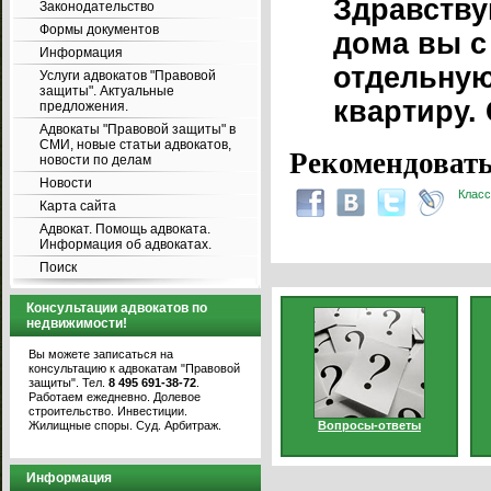
Здравству
Законодательство
Формы документов
дома вы с
Информация
отдельную
Услуги адвокатов "Правовой
защиты". Актуальные
квартиру.
предложения.
Адвокаты "Правовой защиты" в
СМИ, новые статьи адвокатов,
Рекомендовать
новости по делам
Новости
Класс
Карта сайта
Адвокат. Помощь адвоката.
Информация об адвокатах.
Поиск
Консультации адвокатов по
недвижимости!
Вы можете записаться на
консультацию к адвокатам "Правовой
защиты". Тел.
8 495 691-38-72
.
Работаем ежедневно. Долевое
строительство. Инвестиции.
Жилищные споры. Суд. Арбитраж.
Вопросы-ответы
Информация