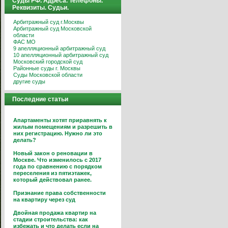
Суды РФ. Адреса. Телефоны.
Реквизиты. Судьи.
Арбитражный суд г.Москвы
Арбитражный суд Московской
области
ФАС МО
9 апелляционный арбитражный суд
10 апелляционный арбитражный суд
Московский городской суд
Районные суды г. Москвы
Суды Московской области
другие суды
Последние статьи
Апартаменты хотят приравнять к
жилым помещениям и разрешить в
них регистрацию. Нужно ли это
делать?
Новый закон о реновации в
Москве. Что изменилось с 2017
года по сравнению с порядком
переселения из пятиэтажек,
который действовал ранее.
Признание права собственности
на квартиру через суд
Двойная продажа квартир на
стадии строительства: как
избежать и что делать если на