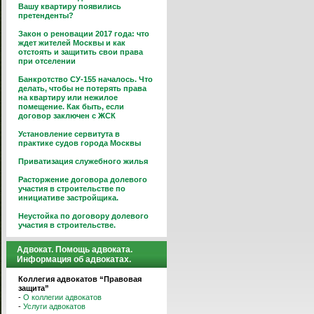
Вашу квартиру появились
претенденты?
Закон о реновации 2017 года: что
ждет жителей Москвы и как
отстоять и защитить свои права
при отселении
Банкротство СУ-155 началось. Что
делать, чтобы не потерять права
на квартиру или нежилое
помещение. Как быть, если
договор заключен с ЖСК
Установление сервитута в
практике судов города Москвы
Приватизация служебного жилья
Расторжение договора долевого
участия в строительстве по
инициативе застройщика.
Неустойка по договору долевого
участия в строительстве.
Адвокат. Помощь адвоката.
Информация об адвокатах.
Коллегия адвокатов “Правовая
защита”
-
О коллегии адвокатов
-
Услуги адвокатов