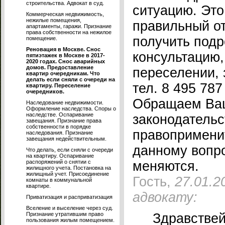
строительства. Адвокат в суд.
ситуацию. Это
Коммерческая недвижимость,
нежилые помещения,
правильный от
апартаменты, гаражи. Признание
права собственности на нежилое
получить под
помещение.
Реновация в Москве. Снос
консультацию
пятиэтажек в Москве в 2017-
2020 годах. Снос аварийных
домов. Предоставление
переселении, 
квартир очередникам. Что
делать если сняли с очереди на
тел. 8 495 787
квартиру. Переселение
очередников.
Обращаем Ваш
Наследование недвижимости.
Оформление наследства. Споры о
наследстве. Оспаривание
законодательс
завещания. Признание права
собственности в порядке
правопримени
наследования. Признание
завещания недействительным.
данному вопр
Что делать, если сняли с очереди
на квартиру. Оспаривание
распоряжений о снятии с
меняются.
жилищного учета. Постановка на
жилищный учет. Присоединение
Гость,
27.01.2
комнаты в коммунальной
квартире.
адвокату:
Приватизация и расприватизация
Вселение и выселение через суд.
Признание утратившим право
Здравстве
пользования жилым помещением.