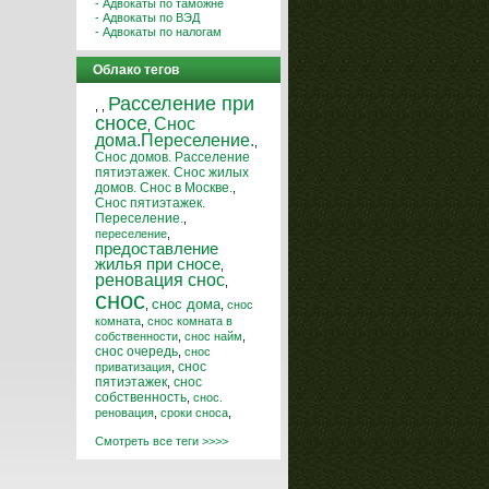
- Адвокаты по таможне
- Адвокаты по ВЭД
- Адвокаты по налогам
Облако тегов
Расселение при
,
,
сносе
Снос
,
дома.Переселение.
,
Снос домов. Расселение
пятиэтажек. Снос жилых
домов. Снос в Москве.
,
Снос пятиэтажек.
Переселение.
,
переселение
,
предоставление
жилья при сносе
,
реновация снос
,
снос
снос дома
,
,
снос
комната
,
снос комната в
собственности
,
снос найм
,
снос очередь
,
снос
снос
приватизация
,
пятиэтажек
,
снос
собственность
,
снос.
реновация
,
сроки сноса
,
Смотреть все теги >>>>