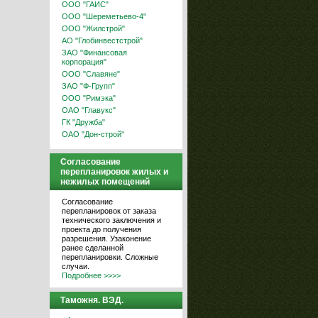
ООО "ГАИС"
ООО "Шереметьево-4"
ООО "Жилстрой"
АО "Глобинвестстрой"
ЗАО "Финансовая
корпорация"
ООО "Славяне"
ЗАО "Ф-Групп"
ООО "Римэка"
ОАО "Главукс"
ГК "Дружба"
ОАО "Дон-строй"
Согласование
перепланировок жилых и
нежилых помещений
Согласование
перепланировок от заказа
технического заключения и
проекта до получения
разрешения. Узаконение
ранее сделанной
перепланировки. Сложные
случаи.
Подробнее >>>>
Таможня. ВЭД.