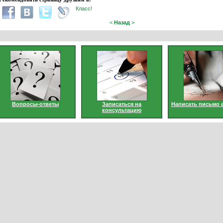
Класс!
<
Назад
>
Вопросы-ответы
Записаться на
Написать письмо 
консультацию