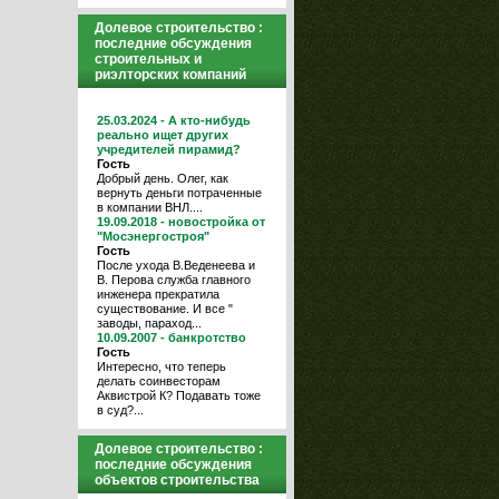
Долевое строительство :
последние обсуждения
строительных и
риэлторских компаний
25.03.2024 - А кто-нибудь
реально ищет других
учредителей пирамид?
Гость
Добрый день. Олег, как
вернуть деньги потраченные
в компании ВНЛ....
19.09.2018 - новостройка от
"Мосэнергостроя"
Гость
После ухода В.Веденеева и
В. Перова служба главного
инженера прекратила
существование. И все "
заводы, параход...
10.09.2007 - банкротство
Гость
Интересно, что теперь
делать соинвесторам
Аквистрой К? Подавать тоже
в суд?...
Долевое строительство :
последние обсуждения
объектов строительства