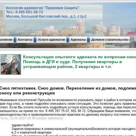
Коллегия адвокатов "Правовая Защита"
Тел.: 8 495 691-38-72
Москва, Большой Кисловский пер., д.1, стр.2
коллегии
Контакты
Услуги адвокатов
Адвокаты
Долевое строительство
Консультации опытного адвоката по вопросам снос
Помощь в ДГИ и суде. Получение квартиры в
устраивающем районе, 2 квартиры и т.п.
Снос пятиэтажек. Снос домов. Переселение из домов, подлеж
сносу или реконструкции
Уважаемые посетители! Просьба по возможности указывать округ и район в котором н
дом под снос, а также подробно описывать свою ситуацию. Это позволит дать правиль
ответ. Если Вы хотите получить подробную устную консультацию, помощь при пересел
запишитесь на прием по тел. 8 495 787 75 07, 691 38 72. Обращаем Ваше внимание, чт
законодательство и правоприменительная практика по данному вопросу постоянно ме
Гость,
13.01.2010 16:36 вопрос адвокату:
здравствуйте!
Зарегистрированы в коммунальной (муниципальной)комнате,которая находитс
в 2-х комнатной квартире: