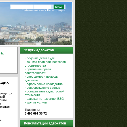
Забыли пароль?
Регистрация.
Услуги адвокатов
а.
- ведение дел в суде
- защита прав соинвесторов
строительства
- признание права
собственности
- снос домов - помощь
адвоката
ащих
- оформление наследства
- сопровождение сделок
- оспаривание кадастровой
аходится
стоимости
ный
- адвокат по таможне, ВЭД
ении,
- другие услуги
о
няются.
Телефоны:
8 495 691 38 72
я
Консультации адвокатов