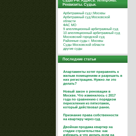
Суды РФ. Адреса. Телефоны.
Реквизиты. Судьи.
Арбитражный суд г.Москвы
Арбитражный суд Московской
области
ФАС МО
9 апелляционный арбитражный суд
10 апелляционный арбитражный суд
Московский городской суд
Районные суды г. Москвы
Суды Московской области
другие суды
Последние статьи
Апартаменты хотят приравнять к
жилым помещениям и разрешить в
них регистрацию. Нужно ли это
делать?
Новый закон о реновации в
Москве. Что изменилось с 2017
года по сравнению с порядком
переселения из пятиэтажек,
который действовал ранее.
Признание права собственности
на квартиру через суд
Двойная продажа квартир на
стадии строительства: как
избежать и что делать если на