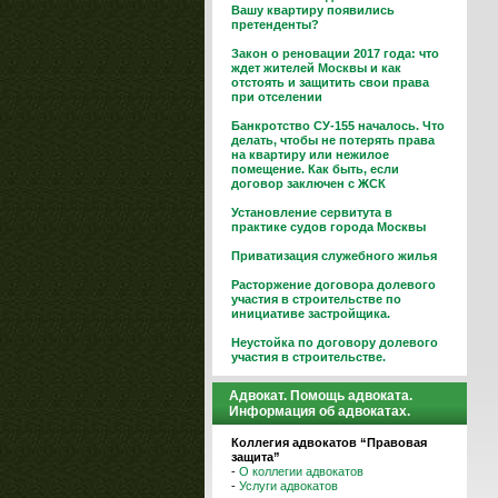
Вашу квартиру появились
претенденты?
Закон о реновации 2017 года: что
ждет жителей Москвы и как
отстоять и защитить свои права
при отселении
Банкротство СУ-155 началось. Что
делать, чтобы не потерять права
на квартиру или нежилое
помещение. Как быть, если
договор заключен с ЖСК
Установление сервитута в
практике судов города Москвы
Приватизация служебного жилья
Расторжение договора долевого
участия в строительстве по
инициативе застройщика.
Неустойка по договору долевого
участия в строительстве.
Адвокат. Помощь адвоката.
Информация об адвокатах.
Коллегия адвокатов “Правовая
защита”
-
О коллегии адвокатов
-
Услуги адвокатов