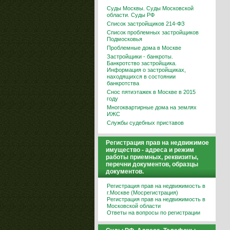
Суды Москвы. Суды Московской
области. Суды РФ
Список застройщиков 214-ФЗ
Список проблемных застройщиков
Подмосковья
Проблемные дома в Москве
Застройщики - банкроты.
Банкротство застройщика.
Информация о застройщиках,
находящихся в состоянии
банкротства
Снос пятиэтажек в Москве в 2015
году
Многоквартирные дома на землях
ИЖС
Службы судебных приставов
Регистрация прав на недвижимое
имущество - адреса и режим
работы приемных, реквизиты,
перечни документов, образцы
документов.
Регистрация прав на недвижимость в
г.Москве (Мосрегистрация)
Регистрация прав на недвижимость в
Московской области
Ответы на вопросы по регистрации