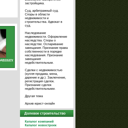
застройщика.
Суд, арбитражный суд.
Споры в области
недвижимости и
строительства. Адвокат в
суд.
Наследование
недвижимости. Оформление
наследства. Споры о
наследстве. Оспаривание
завещания. Признание права
собственности в порядке
наследования. Признание
завещания
адвокату
недействительным.
Сделки с недвижимостью
(купля-продажа, мена,
дарение и др.). Заключение,
регистрация сделок.
Признание сделок
недействительными.
Другая тема
Архив юрист-онлайн
Долевое строительство
Каталог компаний
Каталог новостроек