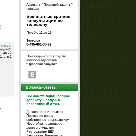
Адвокаты "Правовой защиты"
проводят
Бесплатные краткие
консультации по
телефону
.
н
о
Пн-сб с 11 до 18
Телефон
8-495-691-38-72
.
оляков
,
ащита".
91-38-72
Присоединиться к группе
1, стр.2
коллегии адвокатов
"Правовая защита":
Вопросы-ответы
Вы можете задать вопрос
адвокату и получить
оперативный ответ.
е
Долевое строительство.
Признание права
собственности на квартиру.
Неустойка по договору
долевого участия.
Расторжение ДДУ.
Взыскание. Банкротство