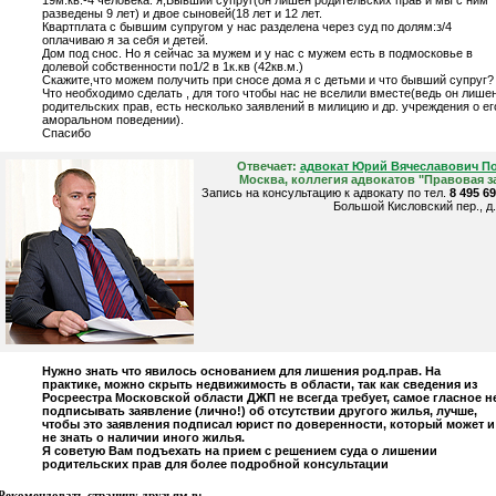
19м.кв.-4 человека: я,Бывший супруг(он лишен родительских прав и мы с ним
разведены 9 лет) и двое сыновей(18 лет и 12 лет.
Квартплата с бывшим супругом у нас разделена через суд по долям:з/4
оплачиваю я за себя и детей.
Дом под снос. Но я сейчас за мужем и у нас с мужем есть в подмосковье в
долевой собственности по1/2 в 1к.кв (42кв.м.)
Скажите,что можем получить при сносе дома я с детьми и что бывший супруг?
Что необходимо сделать , для того чтобы нас не вселили вместе(ведь он лише
родительских прав, есть несколько заявлений в милицию и др. учреждения о ег
аморальном поведении).
Спасибо
Отвечает:
адвокат Юрий Вячеславович П
Москва, коллегия адвокатов "Правовая з
Запись на консультацию к адвокату по тел.
8 495 6
Большой Кисловский пер., д.
Нужно знать что явилось основанием для лишения род.прав. На
практике, можно скрыть недвижимость в области, так как сведения из
Росреестра Московской области ДЖП не всегда требует, самое гласное н
подписывать заявление (лично!) об отсутствии другого жилья, лучше,
чтобы это заявления подписал юрист по доверенности, который может и
не знать о наличии иного жилья.
Я советую Вам подъехать на прием с решением суда о лишении
родительских прав для более подробной консультации
Рекомендовать страницу друзьям в: