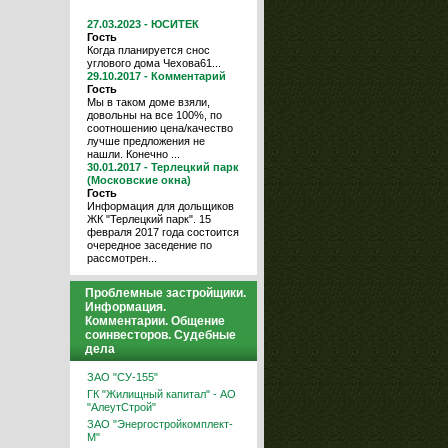
27.03.2023 - ЮСИТЕК
Гость
Когда планируется снос
углового дома Чехова61...
29.10.2017 - Комментарий
Гость
Мы в таком доме взяли,
довольны на все 100%, по
соотношению цена/качество
лучше предложения не
нашли. Конечно ...
30.01.2017 - Терлецкий парк
(Московские окна)
Гость
Информация для дольщиков
ЖК "Терлецкий парк". 15
февраля 2017 года состоится
очередное заседение по
рассмотрен...
Проблемные застройщики.
Информация.
Комментарии. Общение
соинвесторов. Судебные
дела
ЗАО "СУ-155"
ГК "Жилищный капитал" - АО
"АлеутСтрой"
ЗАО "Энергостройкомплект-
М"