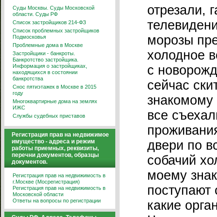
отрезали, г
Суды Москвы. Суды Московской
области. Суды РФ
телевидени
Список застройщиков 214-ФЗ
Список проблемных застройщиков
морозы пре
Подмосковья
Проблемные дома в Москве
холодное в
Застройщики - банкроты.
Банкротство застройщика.
Информация о застройщиках,
с новорож
находящихся в состоянии
банкротства
сейчас ски
Снос пятиэтажек в Москве в 2015
году
знакомому 
Многоквартирные дома на землях
ИЖС
все съехал
Службы судебных приставов
проживания
Регистрация прав на недвижимое
имущество - адреса и режим
двери по в
работы приемных, реквизиты,
перечни документов, образцы
собачий хо
документов.
моему знак
Регистрация прав на недвижимость в
г.Москве (Мосрегистрация)
поступают 
Регистрация прав на недвижимость в
Московской области
Ответы на вопросы по регистрации
какие орга