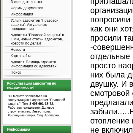
приглашал
Законодательство
Формы документов
организаци
Информация
попросили 
Услуги адвокатов "Правовой
защиты". Актуальные
как они хо
предложения.
Адвокаты "Правовой защиты" в
просили та
СМИ, новые статьи адвокатов,
новости по делам
-совершенн
Новости
отдельные 
Карта сайта
Адвокат. Помощь адвоката.
просто нао
Информация об адвокатах.
Поиск
них была д
двушку. И в
Консультации адвокатов по
недвижимости!
смотровой 
Вы можете записаться на
консультацию к адвокатам "Правовой
предлагали
защиты". Тел.
8 495 691-38-72
.
Работаем ежедневно. Долевое
забыли.....
строительство. Инвестиции.
Жилищные споры. Суд. Арбитраж.
отопление 
не включил
Информация