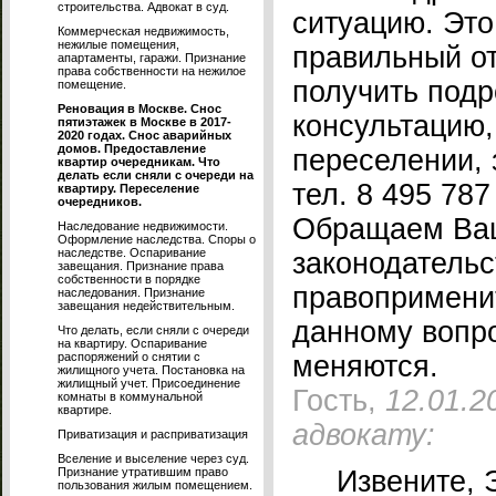
строительства. Адвокат в суд.
ситуацию. Это
Коммерческая недвижимость,
нежилые помещения,
правильный от
апартаменты, гаражи. Признание
права собственности на нежилое
получить под
помещение.
Реновация в Москве. Снос
консультацию
пятиэтажек в Москве в 2017-
2020 годах. Снос аварийных
домов. Предоставление
переселении, 
квартир очередникам. Что
делать если сняли с очереди на
тел. 8 495 787
квартиру. Переселение
очередников.
Обращаем Ваш
Наследование недвижимости.
Оформление наследства. Споры о
наследстве. Оспаривание
законодательс
завещания. Признание права
собственности в порядке
правопримени
наследования. Признание
завещания недействительным.
данному вопр
Что делать, если сняли с очереди
на квартиру. Оспаривание
распоряжений о снятии с
меняются.
жилищного учета. Постановка на
жилищный учет. Присоединение
Гость,
12.01.2
комнаты в коммунальной
квартире.
адвокату:
Приватизация и расприватизация
Вселение и выселение через суд.
Признание утратившим право
Извените, Э
пользования жилым помещением.