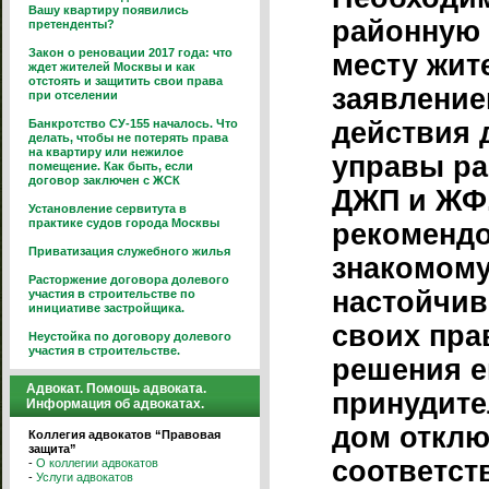
Вашу квартиру появились
районную 
претенденты?
Закон о реновации 2017 года: что
месту жит
ждет жителей Москвы и как
отстоять и защитить свои права
заявление
при отселении
Банкротство СУ-155 началось. Что
действия 
делать, чтобы не потерять права
на квартиру или нежилое
управы ра
помещение. Как быть, если
договор заключен с ЖСК
ДЖП и ЖФ.
Установление сервитута в
практике судов города Москвы
рекоменд
Приватизация служебного жилья
знакомому
Расторжение договора долевого
настойчив
участия в строительстве по
инициативе застройщика.
своих прав
Неустойка по договору долевого
участия в строительстве.
решения е
Адвокат. Помощь адвоката.
принудите
Информация об адвокатах.
дом отклю
Коллегия адвокатов “Правовая
защита”
соответс
-
О коллегии адвокатов
-
Услуги адвокатов