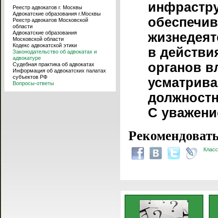
инфрастру
Реестр адвокатов г. Москвы
Адвокатские образования г.Москвы
обеспечи
Реестр адвокатов Московской
области
Адвокатские образования
жизнедеят
Московской области
Кодекс адвокатской этики
в действи
Законодательство об адвокатах и
адвокатуре
органов в
Судебная практика об адвокатах
Информация об адвокатских палатах
субъектов РФ
усматрива
Вопросы-ответы
должностн
С уважени
Рекомендовать
Класс