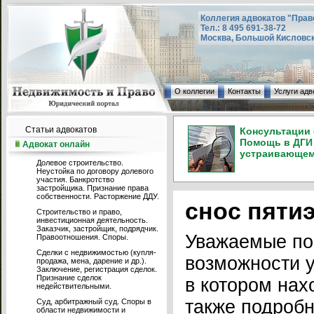
Коллегия адвокатов "Прав
Тел.: 8 495 691-38-72
Москва, Большой Кисловский
О коллегии
Контакты
Услуги адв
Статьи адвокатов
Консультации 
Помощь в ДГИ 
Адвокат онлайн
устраивающем 
Долевое строительство.
Неустойка по договору долевого
участия. Банкротство
застройщика. Признание права
собственности. Расторжение ДДУ.
снос пяти
Строительство и право,
инвестиционная деятельность.
Заказчик, застройщик, подрядчик.
Уважаемые по
Правоотношения. Споры.
Сделки с недвижимостью (купля-
возможности у
продажа, мена, дарение и др.).
Заключение, регистрация сделок.
Признание сделок
в котором нах
недействительными.
также подробн
Суд, арбитражный суд. Споры в
области недвижимости и