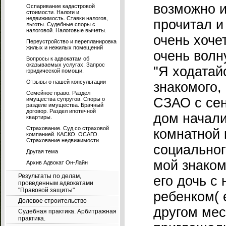
возможно и
Оспаривание кадастровой
стоимости. Налоги и
недвижимость. Ставки налогов,
прочитал и
льготы. Судебные споры с
налоговой. Налоговые вычеты.
очень хоче
Переустройство и перепланировка
жилых и нежилых помещений
очень волн
Вопросы к адвокатам об
оказываемых услугах. Запрос
"Я ходатай
юридической помощи.
Отзывы о нашей консультации
знакомого,
Семейное право. Раздел
СЗАО с сен
имущества супругов. Споры о
разделе имущества. Брачный
договор. Раздел ипотечной
дом начали
квартиры.
Страхование. Суд со страховой
комнатной 
компанией. КАСКО. ОСАГО.
Страхование недвижимости.
социальног
Другая тема
мой знаком
Архив Адвокат Он-Лайн
Результаты по делам,
его дочь с
проведенным адвокатами
"Правовой защиты"
ребенком( 
Долевое строительство
другом мес
Судебная практика. Арбитражная
практика.