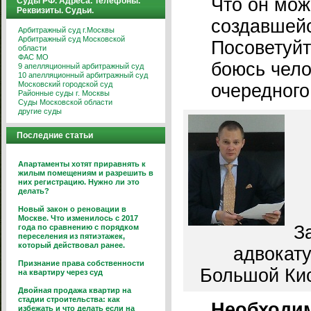
Что он мож
Суды РФ. Адреса. Телефоны.
Реквизиты. Судьи.
создавшей
Арбитражный суд г.Москвы
Арбитражный суд Московской
Посоветуйт
области
ФАС МО
боюсь чело
9 апелляционный арбитражный суд
10 апелляционный арбитражный суд
Московский городской суд
очередного
Районные суды г. Москвы
Суды Московской области
другие суды
Последние статьи
Апартаменты хотят приравнять к
жилым помещениям и разрешить в
них регистрацию. Нужно ли это
делать?
Новый закон о реновации в
Москве. Что изменилось с 2017
З
года по сравнению с порядком
переселения из пятиэтажек,
который действовал ранее.
адвокату
Признание права собственности
Большой Кисл
на квартиру через суд
Двойная продажа квартир на
стадии строительства: как
Необходим
избежать и что делать если на