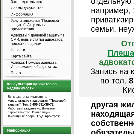
отдельную
Законодательство
Формы документов
например, 
Информация
приватизир
Услуги адвокатов "Правовой
защиты". Актуальные
семьи, неу
предложения.
Адвокаты "Правовой защиты" в
СМИ, новые статьи адвокатов,
От
новости по делам
Новости
Плеша
Карта сайта
адвокат
Адвокат. Помощь адвоката.
Информация об адвокатах.
Запись на 
Поиск
по тел.
8
Консультации адвокатов по
Кис
недвижимости!
Вы можете записаться на
консультацию к адвокатам "Правовой
другая жи
защиты". Тел.
8 495 691-38-72
.
Работаем ежедневно. Долевое
находящая
строительство. Инвестиции.
Жилищные споры. Суд. Арбитраж.
собственн
обязатель
Информация