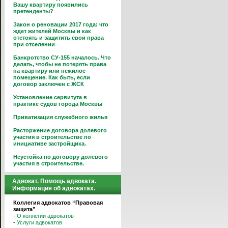
Вашу квартиру появились
претенденты?
Закон о реновации 2017 года: что
ждет жителей Москвы и как
отстоять и защитить свои права
при отселении
Банкротство СУ-155 началось. Что
делать, чтобы не потерять права
на квартиру или нежилое
помещение. Как быть, если
договор заключен с ЖСК
Установление сервитута в
практике судов города Москвы
Приватизация служебного жилья
Расторжение договора долевого
участия в строительстве по
инициативе застройщика.
Неустойка по договору долевого
участия в строительстве.
Адвокат. Помощь адвоката.
Информация об адвокатах.
Коллегия адвокатов “Правовая
защита”
-
О коллегии адвокатов
-
Услуги адвокатов