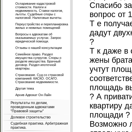
Спасибо за
Оспаривание кадастровой
стоимости. Налоги и
недвижимость. Ставки налогов,
вопрос от 
льготы. Судебные споры с
налоговой. Налоговые вычеты.
Т е получа
Переустройство и перепланировка
жилых и нежилых помещений
дадут двух
Вопросы к адвокатам об
оказываемых услугах. Запрос
?
юридической помощи.
Отзывы о нашей консультации
Т к даже в
Семейное право. Раздел
жены брата
имущества супругов. Споры о
разделе имущества. Брачный
договор. Раздел ипотечной
учтут площ
квартиры.
Страхование. Суд со страховой
соответств
компанией. КАСКО. ОСАГО.
Страхование недвижимости.
площадь в
Другая тема
? А приват
Архив Адвокат Он-Лайн
Результаты по делам,
квартиру д
проведенным адвокатами
"Правовой защиты"
площади ? 
Долевое строительство
Возможно л
Судебная практика. Арбитражная
практика.