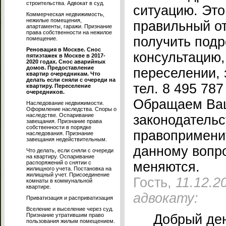
строительства. Адвокат в суд.
ситуацию. Это
Коммерческая недвижимость,
нежилые помещения,
правильный от
апартаменты, гаражи. Признание
права собственности на нежилое
получить под
помещение.
Реновация в Москве. Снос
консультацию
пятиэтажек в Москве в 2017-
2020 годах. Снос аварийных
домов. Предоставление
переселении, 
квартир очередникам. Что
делать если сняли с очереди на
тел. 8 495 787
квартиру. Переселение
очередников.
Обращаем Ваш
Наследование недвижимости.
Оформление наследства. Споры о
наследстве. Оспаривание
законодательс
завещания. Признание права
собственности в порядке
правопримени
наследования. Признание
завещания недействительным.
данному вопр
Что делать, если сняли с очереди
на квартиру. Оспаривание
распоряжений о снятии с
меняются.
жилищного учета. Постановка на
жилищный учет. Присоединение
Гость,
11.12.2
комнаты в коммунальной
квартире.
адвокату:
Приватизация и расприватизация
Вселение и выселение через суд.
Признание утратившим право
Добрый ден
пользования жилым помещением.