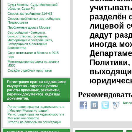
Суды Москвы. Суды Московской
учитывать
области. Суды РФ
Список застройщиков 214-ФЗ
разделён
Список проблемных застройщиков
Подмосковья
лицевой сч
Проблемные дома в Москве
Застройщики - банкроты.
дадут раз
Банкротство застройщика.
Информация о застройщиках,
иногда мо
находящихся в состоянии
банкротства
Департам
Снос пятиэтажек в Москве в 2015
году
Политики,
Многоквартирные дома на землях
ИЖС
выходящий
Службы судебных приставов
юридическ
Регистрация прав на недвижимое
имущество - адреса и режим
работы приемных, реквизиты,
Рекомендовать
перечни документов, образцы
документов.
Класс
Регистрация прав на недвижимость в
г.Москве (Мосрегистрация)
Регистрация прав на недвижимость в
Московской области
Ответы на вопросы по регистрации