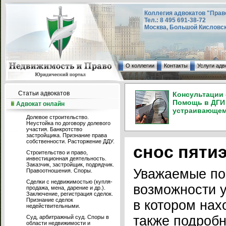
Коллегия адвокатов "Прав
Тел.: 8 495 691-38-72
Москва, Большой Кисловский
О коллегии
Контакты
Услуги адв
Статьи адвокатов
Консультации 
Помощь в ДГИ 
Адвокат онлайн
устраивающем 
Долевое строительство.
Неустойка по договору долевого
участия. Банкротство
застройщика. Признание права
собственности. Расторжение ДДУ.
снос пяти
Строительство и право,
инвестиционная деятельность.
Заказчик, застройщик, подрядчик.
Уважаемые по
Правоотношения. Споры.
Сделки с недвижимостью (купля-
возможности у
продажа, мена, дарение и др.).
Заключение, регистрация сделок.
Признание сделок
в котором нах
недействительными.
также подробн
Суд, арбитражный суд. Споры в
области недвижимости и