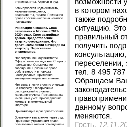
возможности у
строительства. Адвокат в суд.
Коммерческая недвижимость,
в котором нах
нежилые помещения,
апартаменты, гаражи. Признание
также подробн
права собственности на нежилое
помещение.
ситуацию. Это
Реновация в Москве. Снос
пятиэтажек в Москве в 2017-
правильный от
2020 годах. Снос аварийных
домов. Предоставление
квартир очередникам. Что
получить под
делать если сняли с очереди на
квартиру. Переселение
очередников.
консультацию
Наследование недвижимости.
переселении, 
Оформление наследства. Споры о
наследстве. Оспаривание
завещания. Признание права
тел. 8 495 787
собственности в порядке
наследования. Признание
завещания недействительным.
Обращаем Ваш
Что делать, если сняли с очереди
законодательс
на квартиру. Оспаривание
распоряжений о снятии с
жилищного учета. Постановка на
правопримени
жилищный учет. Присоединение
комнаты в коммунальной
данному вопр
квартире.
Приватизация и расприватизация
меняются.
Вселение и выселение через суд.
Признание утратившим право
Гость,
12.11.2
пользования жилым помещением.