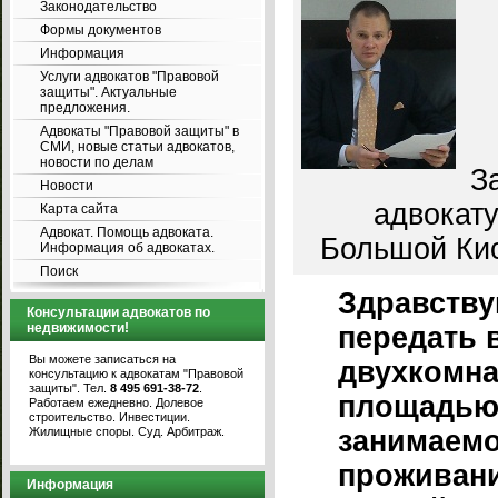
Законодательство
Формы документов
Информация
Услуги адвокатов "Правовой
защиты". Актуальные
предложения.
Адвокаты "Правовой защиты" в
СМИ, новые статьи адвокатов,
новости по делам
З
Новости
адвокату
Карта сайта
Адвокат. Помощь адвоката.
Большой Кисл
Информация об адвокатах.
Поиск
Здравству
Консультации адвокатов по
недвижимости!
передать 
Вы можете записаться на
двухкомна
консультацию к адвокатам "Правовой
защиты". Тел.
8 495 691-38-72
.
площадью
Работаем ежедневно. Долевое
строительство. Инвестиции.
Жилищные споры. Суд. Арбитраж.
занимаемо
проживани
Информация