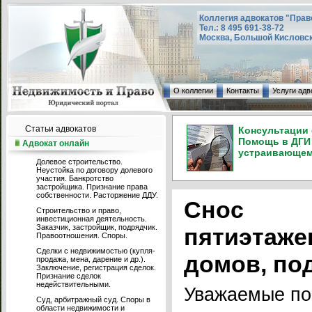
Коллегия адвокатов "Прав
Тел.: 8 495 691-38-72
Москва, Большой Кисловский
О коллегии
Контакты
Услуги адв
Статьи адвокатов
Консультации 
Помощь в ДГИ 
Адвокат онлайн
устраивающем 
Долевое строительство.
Неустойка по договору долевого
участия. Банкротство
застройщика. Признание права
собственности. Расторжение ДДУ.
Снос
Строительство и право,
инвестиционная деятельность.
Заказчик, застройщик, подрядчик.
пятиэтаже
Правоотношения. Споры.
Сделки с недвижимостью (купля-
домов, по
продажа, мена, дарение и др.).
Заключение, регистрация сделок.
Признание сделок
недействительными.
Уважаемые по
Суд, арбитражный суд. Споры в
области недвижимости и