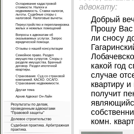
Оспаривание кадастровой
адвокату:
стоимости. Налоги и
недвижимость. Ставки налогов,
льготы. Судебные споры с
Добрый веч
налоговой. Налоговые вычеты.
Переустройство и перепланировка
Прошу Вас 
жилых и нежилых помещений
Вопросы к адвокатам об
ли сносу д
оказываемых услугах. Запрос
юридической помощи.
Гагаринский
Отзывы о нашей консультации
Лобачевско
Семейное право. Раздел
имущества супругов. Споры о
разделе имущества. Брачный
какой год 
договор. Раздел ипотечной
квартиры.
случае отс
Страхование. Суд со страховой
компанией. КАСКО. ОСАГО.
квартиру и
Страхование недвижимости.
Другая тема
получит пе
Архив Адвокат Он-Лайн
являющийс
Результаты по делам,
проведенным адвокатами
собственни
"Правовой защиты"
Долевое строительство
комн. квар
Судебная практика. Арбитражная
практика.