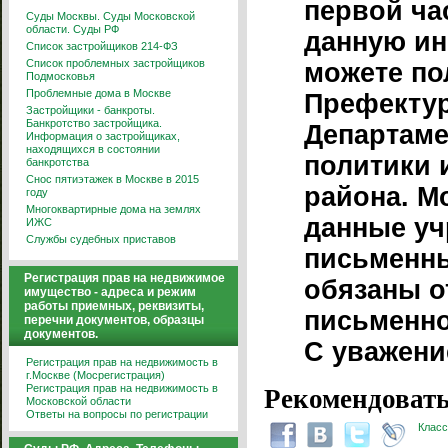
первой ча
Суды Москвы. Суды Московской
области. Суды РФ
данную и
Список застройщиков 214-ФЗ
Список проблемных застройщиков
можете по
Подмосковья
Проблемные дома в Москве
Префекту
Застройщики - банкроты.
Банкротство застройщика.
Департам
Информация о застройщиках,
находящихся в состоянии
политики 
банкротства
Снос пятиэтажек в Москве в 2015
района. М
году
Многоквартирные дома на землях
данные уч
ИЖС
Службы судебных приставов
письменны
Регистрация прав на недвижимое
обязаны о
имущество - адреса и режим
работы приемных, реквизиты,
письменно
перечни документов, образцы
документов.
С уважени
Регистрация прав на недвижимость в
г.Москве (Мосрегистрация)
Регистрация прав на недвижимость в
Рекомендовать
Московской области
Ответы на вопросы по регистрации
Класс