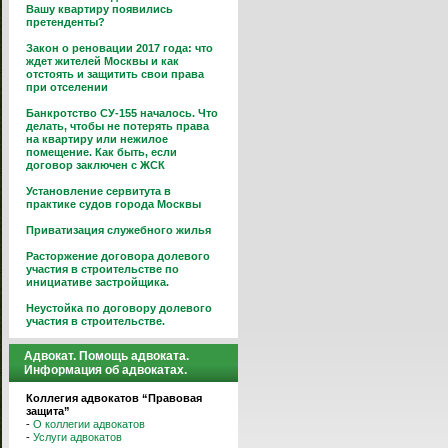
Вашу квартиру появились
претенденты?
Закон о реновации 2017 года: что
ждет жителей Москвы и как
отстоять и защитить свои права
при отселении
Банкротство СУ-155 началось. Что
делать, чтобы не потерять права
на квартиру или нежилое
помещение. Как быть, если
договор заключен с ЖСК
Установление сервитута в
практике судов города Москвы
Приватизация служебного жилья
Расторжение договора долевого
участия в строительстве по
инициативе застройщика.
Неустойка по договору долевого
участия в строительстве.
Адвокат. Помощь адвоката.
Информация об адвокатах.
Коллегия адвокатов “Правовая
защита”
-
О коллегии адвокатов
-
Услуги адвокатов