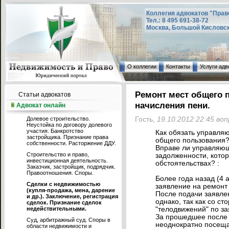
Коллегия адвокатов "Прав
Тел.: 8 495 691-38-72
Москва, Большой Кисловский
О коллегии
Контакты
Услуги адв
Ремонт мест общего 
Статьи адвокатов
начисления пени.
Адвокат онлайн
Долевое строительство.
Гость,
19.10.2012 22:45 во
Неустойка по договору долевого
участия. Банкротство
Как обязать управля
застройщика. Признание права
общего пользования
собственности. Расторжение ДДУ.
Вправе ли управляющ
Строительство и право,
задолженности, кото
инвестиционная деятельность.
обстоятельствах? :
Заказчик, застройщик, подрядчик.
Правоотношения. Споры.
Более года назад (4 
Сделки с недвижимостью
заявление на ремонт
(купля-продажа, мена, дарение
После подачи заявлен
и др.). Заключение, регистрация
однако, так как со с
сделок. Признание сделок
недействительными.
"телодвижений" по за
За прошедшее после 
Суд, арбитражный суд. Споры в
неоднократно посеща
области недвижимости и