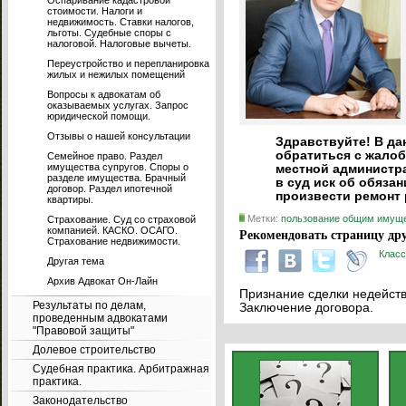
Оспаривание кадастровой
стоимости. Налоги и
недвижимость. Ставки налогов,
льготы. Судебные споры с
налоговой. Налоговые вычеты.
Переустройство и перепланировка
жилых и нежилых помещений
Вопросы к адвокатам об
оказываемых услугах. Запрос
юридической помощи.
Отзывы о нашей консультации
Здравствуйте! В да
обратиться с жалоб
Семейное право. Раздел
имущества супругов. Споры о
местной администра
разделе имущества. Брачный
в суд иск об обяза
договор. Раздел ипотечной
произвести ремонт 
квартиры.
Метки:
пользование общим имущ
Страхование. Суд со страховой
компанией. КАСКО. ОСАГО.
Рекомендовать страницу дру
Страхование недвижимости.
Класс
Другая тема
Архив Адвокат Он-Лайн
Признание сделки недейств
Результаты по делам,
Заключение договора.
проведенным адвокатами
"Правовой защиты"
Долевое строительство
Судебная практика. Арбитражная
практика.
Законодательство