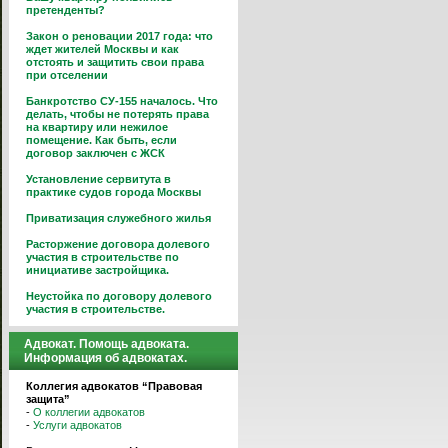
претенденты?
Закон о реновации 2017 года: что
ждет жителей Москвы и как
отстоять и защитить свои права
при отселении
Банкротство СУ-155 началось. Что
делать, чтобы не потерять права
на квартиру или нежилое
помещение. Как быть, если
договор заключен с ЖСК
Установление сервитута в
практике судов города Москвы
Приватизация служебного жилья
Расторжение договора долевого
участия в строительстве по
инициативе застройщика.
Неустойка по договору долевого
участия в строительстве.
Адвокат. Помощь адвоката.
Информация об адвокатах.
Коллегия адвокатов “Правовая
защита”
-
О коллегии адвокатов
-
Услуги адвокатов