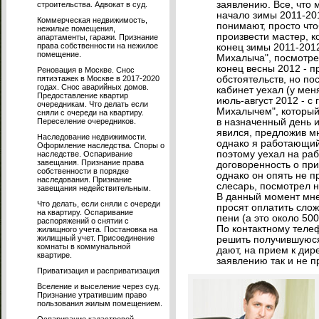
заявлению. Все, что 
строительства. Адвокат в суд.
начало зимы 2011-201
Коммерческая недвижимость,
понимают, просто что
нежилые помещения,
произвести мастер, к
апартаменты, гаражи. Признание
права собственности на нежилое
конец зимы 2011-2012
помещение.
Михалыча", посмотрел
конец весны 2012 - 
Реновация в Москве. Снос
пятиэтажек в Москве в 2017-2020
обстоятельств, но по
годах. Снос аварийных домов.
кабинет уехал (у меня
Предоставление квартир
июль-август 2012 - с
очередникам. Что делать если
Михалычем", который 
сняли с очереди на квартиру.
Переселение очередников.
в назначенный день 
явился, предложив м
Наследование недвижимости.
однако я работающий 
Оформление наследства. Споры о
поэтому уехал на раб
наследстве. Оспаривание
завещания. Признание права
договоренность о пр
собственности в порядке
однако он опять не п
наследования. Признание
слесарь, посмотрел н
завещания недействительным.
В данный момент мне
Что делать, если сняли с очереди
просят оплатить сло
на квартиру. Оспаривание
пени (а это около 500
распоряжений о снятии с
По контактному теле
жилищного учета. Постановка на
жилищный учет. Присоединение
решить получившуюся
комнаты в коммунальной
дают, на прием к дир
квартире.
заявлению так и не п
Приватизация и расприватизация
Вселение и выселение через суд.
Признание утратившим право
пользования жилым помещением.