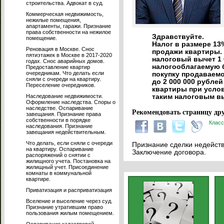
строительства. Адвокат в суд.
Коммерческая недвижимость,
нежилые помещения,
апартаменты, гаражи. Признание
права собственности на нежилое
Здравствуйте.
помещение.
Налог в размере 13
Реновация в Москве. Снос
продажи квартиры. 
пятиэтажек в Москве в 2017-2020
налоговый вычет 1 
годах. Снос аварийных домов.
налогооблагаемую б
Предоставление квартир
очередникам. Что делать если
покупку продаваем
сняли с очереди на квартиру.
до 2 000 000 рубле
Переселение очередников.
квартиры при услов
Наследование недвижимости.
таким налоговым в
Оформление наследства. Споры о
наследстве. Оспаривание
Рекомендовать страницу дру
завещания. Признание права
собственности в порядке
Класс
наследования. Признание
завещания недействительным.
Что делать, если сняли с очереди
Признание сделки недейств
на квартиру. Оспаривание
Заключение договора.
распоряжений о снятии с
жилищного учета. Постановка на
жилищный учет. Присоединение
комнаты в коммунальной
квартире.
Приватизация и расприватизация
Вселение и выселение через суд.
Признание утратившим право
пользования жилым помещением.