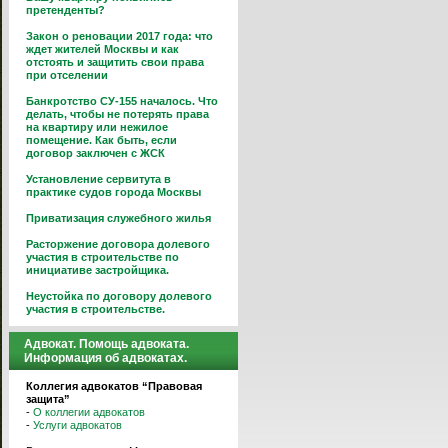
претенденты?
Закон о реновации 2017 года: что
ждет жителей Москвы и как
отстоять и защитить свои права
при отселении
Банкротство СУ-155 началось. Что
делать, чтобы не потерять права
на квартиру или нежилое
помещение. Как быть, если
договор заключен с ЖСК
Установление сервитута в
практике судов города Москвы
Приватизация служебного жилья
Расторжение договора долевого
участия в строительстве по
инициативе застройщика.
Неустойка по договору долевого
участия в строительстве.
Адвокат. Помощь адвоката.
Информация об адвокатах.
Коллегия адвокатов “Правовая
защита”
-
О коллегии адвокатов
-
Услуги адвокатов