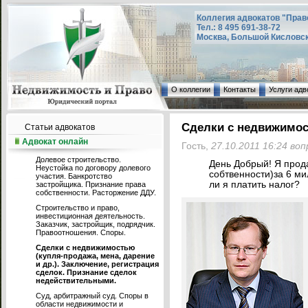
Коллегия адвокатов "Прав
Тел.: 8 495 691-38-72
Москва, Большой Кисловский
О коллегии
Контакты
Услуги адв
Сделки с недвижимо
Статьи адвокатов
Адвокат онлайн
Гость,
27.10.2011 16:24 во
Долевое строительство.
День Добрый! Я прода
Неустойка по договору долевого
собтвенности)за 6 мил
участия. Банкротство
ли я платить налог?
застройщика. Признание права
собственности. Расторжение ДДУ.
Строительство и право,
инвестиционная деятельность.
Заказчик, застройщик, подрядчик.
Правоотношения. Споры.
Сделки с недвижимостью
(купля-продажа, мена, дарение
и др.). Заключение, регистрация
сделок. Признание сделок
недействительными.
Суд, арбитражный суд. Споры в
области недвижимости и