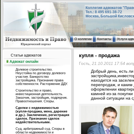
Коллегия адвокатов "Прав
Тел.: 8 495 691-38-72
Москва, Большой Кисловский
О коллегии
Контакты
Услуги адв
купля - продажа
Статьи адвокатов
Адвокат онлайн
Гость,
21.10.2011 17:54 во
Долевое строительство.
Добрый день, есть ли
Неустойка по договору долевого
застройщика,инвестор
участия. Банкротство
находится на заселен
застройщика. Признание права
собственности. Расторжение ДДУ.
перепродаж, и каким 
оформлении квартиры
Строительство и право,
камней из-за покупки
инвестиционная деятельность.
Заказчик, застройщик, подрядчик.
данной ситуации на 
Правоотношения. Споры.
Сделки с недвижимостью
(купля-продажа, мена, дарение
и др.). Заключение, регистрация
сделок. Признание сделок
недействительными.
Суд, арбитражный суд. Споры в
области недвижимости и