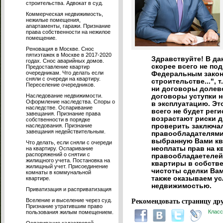
строительства. Адвокат в суд.
Коммерческая недвижимость,
нежилые помещения,
апартаменты, гаражи. Признание
права собственности на нежилое
помещение.
Реновация в Москве. Снос
пятиэтажек в Москве в 2017-2020
Здравствуйте! В да
годах. Снос аварийных домов.
скорее всего не по
Предоставление квартир
очередникам. Что делать если
Федеральным закон
сняли с очереди на квартиру.
строительстве...", 
Переселение очередников.
ни договоры долево
Наследование недвижимости.
договоры уступки н
Оформление наследства. Споры о
в эксплуатацию. Эт
наследстве. Оспаривание
всего не будет рег
завещания. Признание права
возрастают риски д
собственности в порядке
наследования. Признание
проверить заключа
завещания недействительным.
правообладателями
выбранную Вами ква
Что делать, если сняли с очереди
неоплаты прав на к
на квартиру. Оспаривание
распоряжений о снятии с
правообладаетелей
жилищного учета. Постановка на
квартиры в собств
жилищный учет. Присоединение
чистоты сделки Вам
комнаты в коммунальной
также оказываем ус
квартире.
недвижимостью.
Приватизация и расприватизация
Вселение и выселение через суд.
Рекомендовать страницу дру
Признание утратившим право
Класс
пользования жилым помещением.