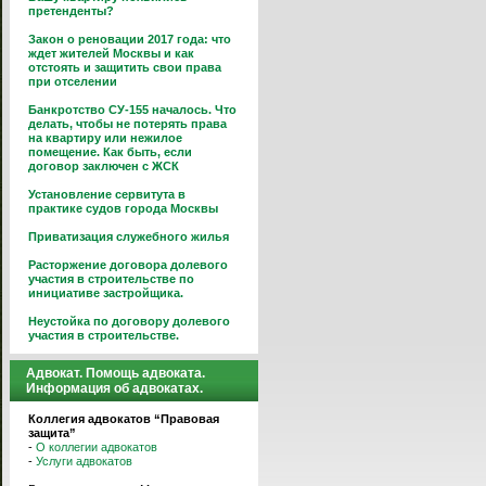
претенденты?
Закон о реновации 2017 года: что
ждет жителей Москвы и как
отстоять и защитить свои права
при отселении
Банкротство СУ-155 началось. Что
делать, чтобы не потерять права
на квартиру или нежилое
помещение. Как быть, если
договор заключен с ЖСК
Установление сервитута в
практике судов города Москвы
Приватизация служебного жилья
Расторжение договора долевого
участия в строительстве по
инициативе застройщика.
Неустойка по договору долевого
участия в строительстве.
Адвокат. Помощь адвоката.
Информация об адвокатах.
Коллегия адвокатов “Правовая
защита”
-
О коллегии адвокатов
-
Услуги адвокатов