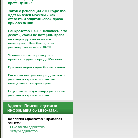
претенденты?
Закон о реновации 2017 года: что
ждет жителей Москвы и как
отстоять и защитить свои права
при отселении
Банкротство СУ-155 началось. Что
делать, чтобы не потерять права
на квартиру или нежилое
помещение. Как быть, если
договор заключен с ЖСК
Установление сервитута в
практике судов города Москвы
Приватизация служебного жилья
Расторжение договора долевого
участия в строительстве по
инициативе застройщика.
Неустойка по договору долевого
участия в строительстве.
Адвокат. Помощь адвоката.
Информация об адвокатах.
Коллегия адвокатов “Правовая
защита”
-
О коллегии адвокатов
-
Услуги адвокатов