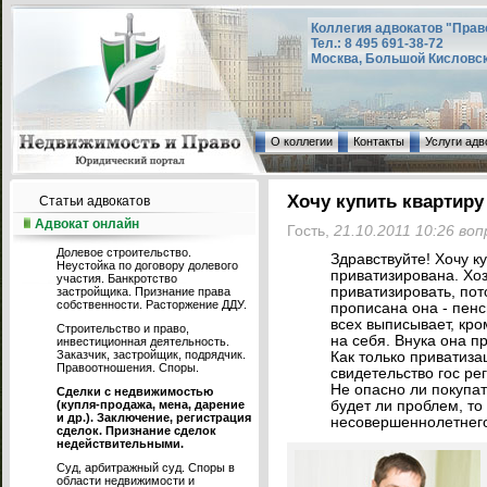
Коллегия адвокатов "Прав
Тел.: 8 495 691-38-72
Москва, Большой Кисловский
О коллегии
Контакты
Услуги адв
Хочу купить квартиру
Статьи адвокатов
Адвокат онлайн
Гость,
21.10.2011 10:26 во
Долевое строительство.
Здравствуйте! Хочу ку
Неустойка по договору долевого
приватизирована. Хоз
участия. Банкротство
приватизировать, пот
застройщика. Признание права
собственности. Расторжение ДДУ.
прописана она - пенси
всех выписывает, кро
Строительство и право,
на себя. Внука она п
инвестиционная деятельность.
Заказчик, застройщик, подрядчик.
Как только приватиза
Правоотношения. Споры.
свидетельство гос ре
Не опасно ли покупат
Сделки с недвижимостью
(купля-продажа, мена, дарение
будет ли проблем, то
и др.). Заключение, регистрация
несовершеннолетнег
сделок. Признание сделок
недействительными.
Суд, арбитражный суд. Споры в
области недвижимости и