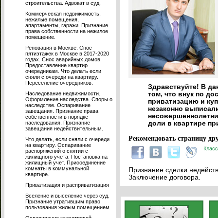
строительства. Адвокат в суд.
Коммерческая недвижимость,
нежилые помещения,
апартаменты, гаражи. Признание
права собственности на нежилое
помещение.
Реновация в Москве. Снос
пятиэтажек в Москве в 2017-2020
годах. Снос аварийных домов.
Предоставление квартир
очередникам. Что делать если
сняли с очереди на квартиру.
Переселение очередников.
Здравствуйте! В да
Наследование недвижимости.
том, что внук по д
Оформление наследства. Споры о
приватизацию и куп
наследстве. Оспаривание
незаконно выписали
завещания. Признание права
несовершеннолетним
собственности в порядке
наследования. Признание
доли в квартире пр
завещания недействительным.
Рекомендовать страницу дру
Что делать, если сняли с очереди
на квартиру. Оспаривание
Класс
распоряжений о снятии с
жилищного учета. Постановка на
жилищный учет. Присоединение
комнаты в коммунальной
Признание сделки недейств
квартире.
Заключение договора.
Приватизация и расприватизация
Вселение и выселение через суд.
Признание утратившим право
пользования жилым помещением.