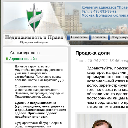
Коллегия адвокатов "Прав
Тел.: 8 495 691-38-72
Москва, Большой Кисловский
О коллегии
Контакты
Услуги адв
Продажа доли
Статьи адвокатов
Адвокат онлайн
Гость,
18.04.2011 13:46 во
Долевое строительство.
Здравствуйте, подска
Неустойка по договору долевого
квартире, направили 
участия. Банкротство
преимущественное пра
застройщика. Признание права
собственности. Расторжение ДДУ.
нотариальный отказ 
долю, зарегистрируют
Строительство и право,
того человека или сна
инвестиционная деятельность.
Заказчик, застройщик, подрядчик.
обязали что-то сдела
Правоотношения. Споры.
посторонним лицам м
чем предлагали по пр
Сделки с недвижимостью
(купля-продажа, мена, дарение
каким нормативным а
и др.). Заключение, регистрация
сделок. Признание сделок
недействительными.
Суд, арбитражный суд. Споры в
области недвижимости и