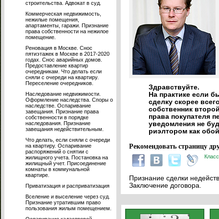
строительства. Адвокат в суд.
Коммерческая недвижимость,
нежилые помещения,
апартаменты, гаражи. Признание
права собственности на нежилое
помещение.
Реновация в Москве. Снос
пятиэтажек в Москве в 2017-2020
годах. Снос аварийных домов.
Предоставление квартир
очередникам. Что делать если
сняли с очереди на квартиру.
Переселение очередников.
Здравствуйте.
Наследование недвижимости.
На практике если б
Оформление наследства. Споры о
сделку скорее всег
наследстве. Оспаривание
собственник второй
завещания. Признание права
права покупателя пе
собственности в порядке
наследования. Признание
уведомления не буд
завещания недействительным.
риэлтором как обой
Что делать, если сняли с очереди
на квартиру. Оспаривание
Рекомендовать страницу дру
распоряжений о снятии с
Класс
жилищного учета. Постановка на
жилищный учет. Присоединение
комнаты в коммунальной
квартире.
Признание сделки недейств
Заключение договора.
Приватизация и расприватизация
Вселение и выселение через суд.
Признание утратившим право
пользования жилым помещением.