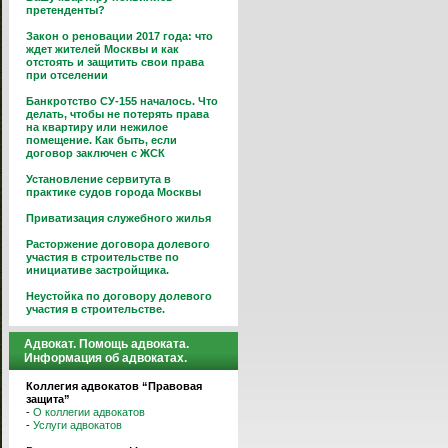
претенденты?
Закон о реновации 2017 года: что
ждет жителей Москвы и как
отстоять и защитить свои права
при отселении
Банкротство СУ-155 началось. Что
делать, чтобы не потерять права
на квартиру или нежилое
помещение. Как быть, если
договор заключен с ЖСК
Установление сервитута в
практике судов города Москвы
Приватизация служебного жилья
Расторжение договора долевого
участия в строительстве по
инициативе застройщика.
Неустойка по договору долевого
участия в строительстве.
Адвокат. Помощь адвоката.
Информация об адвокатах.
Коллегия адвокатов “Правовая
защита”
-
О коллегии адвокатов
-
Услуги адвокатов