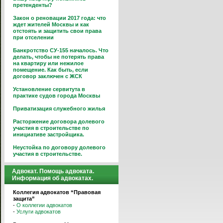
претенденты?
Закон о реновации 2017 года: что
ждет жителей Москвы и как
отстоять и защитить свои права
при отселении
Банкротство СУ-155 началось. Что
делать, чтобы не потерять права
на квартиру или нежилое
помещение. Как быть, если
договор заключен с ЖСК
Установление сервитута в
практике судов города Москвы
Приватизация служебного жилья
Расторжение договора долевого
участия в строительстве по
инициативе застройщика.
Неустойка по договору долевого
участия в строительстве.
Адвокат. Помощь адвоката.
Информация об адвокатах.
Коллегия адвокатов “Правовая
защита”
-
О коллегии адвокатов
-
Услуги адвокатов