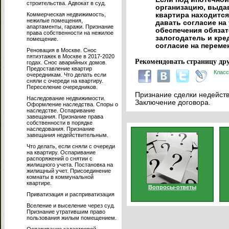
строительства. Адвокат в суд.
организацию, выдав
Коммерческая недвижимость,
квартира находится 
нежилые помещения,
давать согласие на 
апартаменты, гаражи. Признание
обеспечения обязат
права собственности на нежилое
залогодатель и кре
помещение.
согласие на переме
Реновация в Москве. Снос
пятиэтажек в Москве в 2017-2020
Рекомендовать страницу дру
годах. Снос аварийных домов.
Предоставление квартир
Класс
очередникам. Что делать если
сняли с очереди на квартиру.
Переселение очередников.
Признание сделки недейств
Наследование недвижимости.
Заключение договора.
Оформление наследства. Споры о
наследстве. Оспаривание
завещания. Признание права
собственности в порядке
наследования. Признание
завещания недействительным.
Что делать, если сняли с очереди
на квартиру. Оспаривание
распоряжений о снятии с
жилищного учета. Постановка на
жилищный учет. Присоединение
комнаты в коммунальной
квартире.
Вопросы-ответы
Приватизация и расприватизация
Вселение и выселение через суд.
Признание утратившим право
пользования жилым помещением.