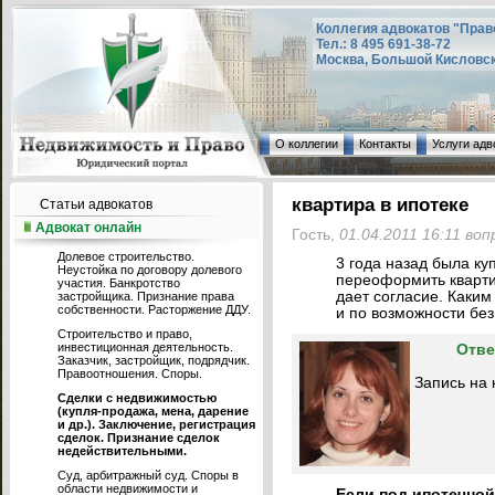
Коллегия адвокатов "Прав
Тел.: 8 495 691-38-72
Москва, Большой Кисловский
О коллегии
Контакты
Услуги адв
квартира в ипотеке
Статьи адвокатов
Адвокат онлайн
Гость,
01.04.2011 16:11 воп
Долевое строительство.
3 года назад была ку
Неустойка по договору долевого
переоформить кварти
участия. Банкротство
дает согласие. Каки
застройщика. Признание права
собственности. Расторжение ДДУ.
и по возможности бе
Строительство и право,
инвестиционная деятельность.
Отве
Заказчик, застройщик, подрядчик.
Правоотношения. Споры.
Запись на 
Сделки с недвижимостью
(купля-продажа, мена, дарение
и др.). Заключение, регистрация
сделок. Признание сделок
недействительными.
Суд, арбитражный суд. Споры в
области недвижимости и
Если под ипотечной