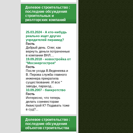
Долевое строительство :
последние обсуждения
строительных и
риэлторских компаний
25.03.2024 - А кто-нибудь
реально ищет других
учредителей пирамид?
Гость
Добрый день. Олег, как
вернуть деньги потраченные
в компании ВНЛ....
19.09.2018 - новостройка от
"Мосэнергостроя"
Гость
После ухода В.Веденеева и
В. Перова служба главного
инженера прекратила
существование. И все "
заводы, параход...
10.09.2007 - банкротство
Гость
Интересно, что теперь
делать соинвесторам
Аквистрой К? Подавать тоже
в суд?...
Долевое строительство :
последние обсуждения
объектов строительства