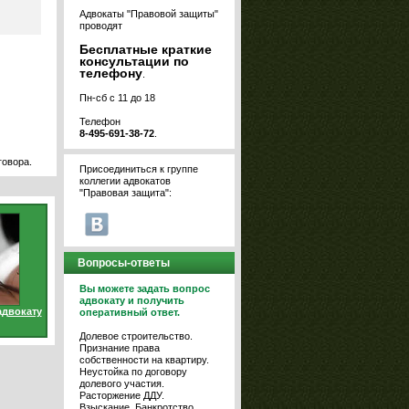
Адвокаты "Правовой защиты"
проводят
Бесплатные краткие
консультации по
телефону
.
Пн-сб с 11 до 18
Телефон
8-495-691-38-72
.
говора.
Присоединиться к группе
коллегии адвокатов
"Правовая защита":
Вопросы-ответы
Вы можете задать вопрос
адвокату и получить
адвокату
оперативный ответ.
Долевое строительство.
Признание права
собственности на квартиру.
Неустойка по договору
долевого участия.
Расторжение ДДУ.
Взыскание. Банкротство