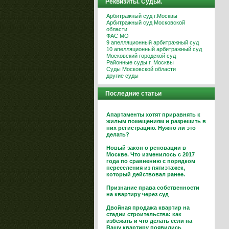
Реквизиты. Судьи.
Арбитражный суд г.Москвы
Арбитражный суд Московской
области
ФАС МО
9 апелляционный арбитражный суд
10 апелляционный арбитражный суд
Московский городской суд
Районные суды г. Москвы
Суды Московской области
другие суды
Последние статьи
Апартаменты хотят приравнять к
жилым помещениям и разрешить в
них регистрацию. Нужно ли это
делать?
Новый закон о реновации в
Москве. Что изменилось с 2017
года по сравнению с порядком
переселения из пятиэтажек,
который действовал ранее.
Признание права собственности
на квартиру через суд
Двойная продажа квартир на
стадии строительства: как
избежать и что делать если на
Вашу квартиру появились