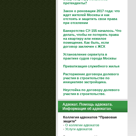
претенденты?
Закон о реновации 2017 года: что
ждет жителей Москвы и как
отстоять и защитить свои права
при отселении
Банкротство СУ-155 началось. Что
делать, чтобы не потерять права
на квартиру или нежилое
помещение. Как быть, если
договор заключен с ЖСК
Установление сервитута в
практике судов города Москвы
Приватизация служебного жилья
Расторжение договора долевого
участия в строительстве по
инициативе застройщика.
Неустойка по договору долевого
участия в строительстве.
Адвокат. Помощь адвоката.
Информация об адвокатах.
Коллегия адвокатов “Правовая
защита”
-
О коллегии адвокатов
-
Услуги адвокатов