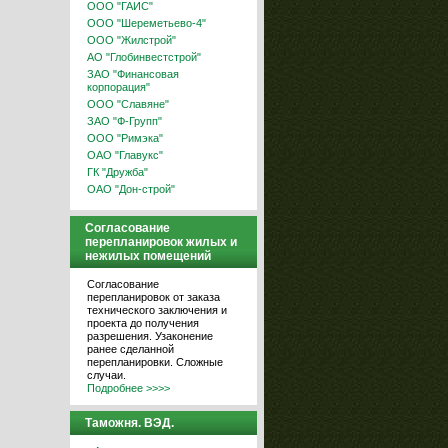
ООО "ГАИС"
ООО "Шереметьево-4"
ООО "Жилстрой"
АО "Глобинвестстрой"
ЗАО "Финансовая
корпорация"
ООО "Славяне"
ЗАО "Ф-Групп"
ООО "Римэка"
ОАО "Главукс"
ГК "Дружба"
ОАО "Дон-строй"
Согласование
перепланировок жилых и
нежилых помещений
Согласование
перепланировок от заказа
технического заключения и
проекта до получения
разрешения. Узаконение
ранее сделанной
перепланировки. Сложные
случаи.
Подробнее >>>>
Таможня. ВЭД.