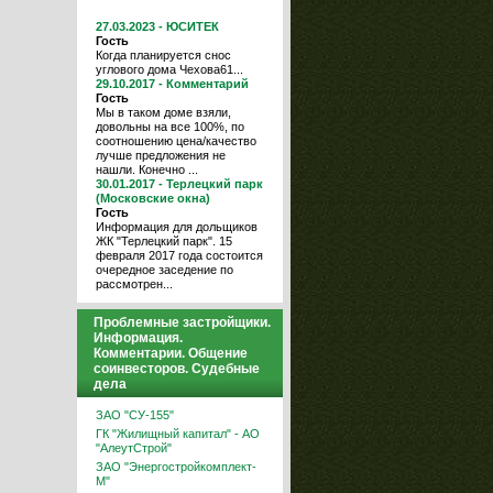
27.03.2023 - ЮСИТЕК
Гость
Когда планируется снос
углового дома Чехова61...
29.10.2017 - Комментарий
Гость
Мы в таком доме взяли,
довольны на все 100%, по
соотношению цена/качество
лучше предложения не
нашли. Конечно ...
30.01.2017 - Терлецкий парк
(Московские окна)
Гость
Информация для дольщиков
ЖК "Терлецкий парк". 15
февраля 2017 года состоится
очередное заседение по
рассмотрен...
Проблемные застройщики.
Информация.
Комментарии. Общение
соинвесторов. Судебные
дела
ЗАО "СУ-155"
ГК "Жилищный капитал" - АО
"АлеутСтрой"
ЗАО "Энергостройкомплект-
М"