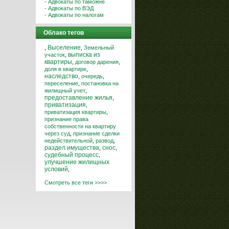
- Адвокаты по таможне
- Адвокаты по ВЭД
- Адвокаты по налогам
Облако тегов
Выселение
,
,
Земельный
выписка из
участок
,
квартиры
,
договор дарения
,
доля в квартире
,
наследство
,
очередь
,
переселение
,
постановка на
жилищный учет
,
предоставление жилья
,
приватизация
,
приватизация квартиры
,
признание права
собственности на квартиру
через суд
,
признание сделки
недействительной
,
развод
,
снос
раздел имущества
,
,
судебный процесс
,
улучшение жилищных
условий
,
Смотреть все теги >>>>