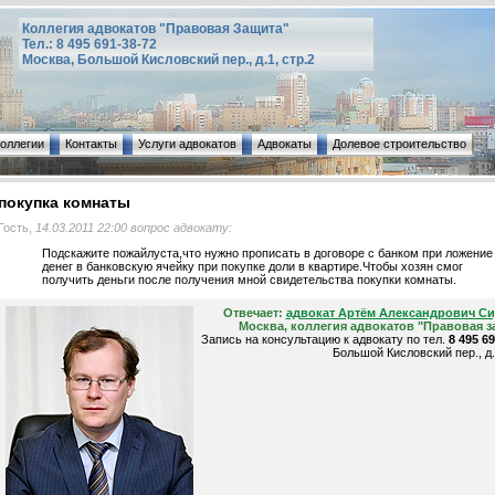
Коллегия адвокатов "Правовая Защита"
Тел.: 8 495 691-38-72
Москва, Большой Кисловский пер., д.1, стр.2
коллегии
Контакты
Услуги адвокатов
Адвокаты
Долевое строительство
покупка комнаты
Гость,
14.03.2011 22:00 вопрос адвокату:
Подскажите пожайлуста,что нужно прописать в договоре с банком при ложение
денег в банковскую ячейку при покупке доли в квартире.Чтобы хозян смог
получить деньги после получения мной свидетельства покупки комнаты.
Отвечает:
адвокат Артём Александрович С
Москва, коллегия адвокатов "Правовая з
Запись на консультацию к адвокату по тел.
8 495 6
Большой Кисловский пер., д.