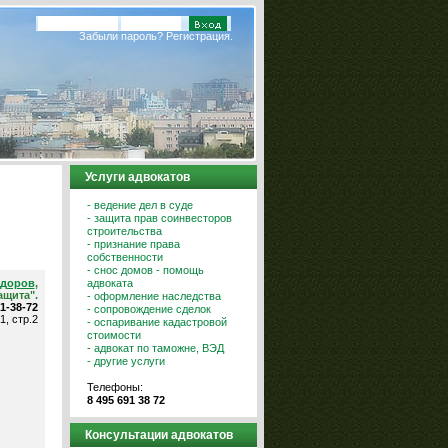
Забыли пароль?
Регистрация.
Услуги адвокатов
- ведение дел в суде
- защита прав соинвесторов
строительства
- признание права
собственности
- снос домов - помощь
адвоката
идоров
,
ащита".
- оформление наследства
91-38-72
- сопровождение сделок
1, стр.2
- оспаривание кадастровой
стоимости
- адвокат по таможне, ВЭД
- другие услуги
Телефоны:
8 495 691 38 72
Консультации адвокатов