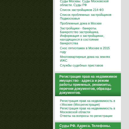
Суды Москвы. Суды Московской
области. Суды РФ
Список застройщиков 214-ФЗ
Список проблемных застройщиков
Подмосковья
Проблемные дома в Москве
Застройщики - банкроты.
Банкротство застройщика.
Информация о застройщиках,
находящихся в состоянии
банкротства
Снос пятиэтажек в Москве в 2015
году
Многоквартирные дома на землях
ИЖС
Службы судебных приставов
Регистрация прав на недвижимое
имущество - адреса и режим
работы приемных, реквизиты,
перечни документов, образцы
документов.
Регистрация прав на недвижимость в
г.Москве (Мосрегистрация)
Регистрация прав на недвижимость в
Московской области
Ответы на вопросы по регистрации
Суды РФ. Адреса. Телефоны.