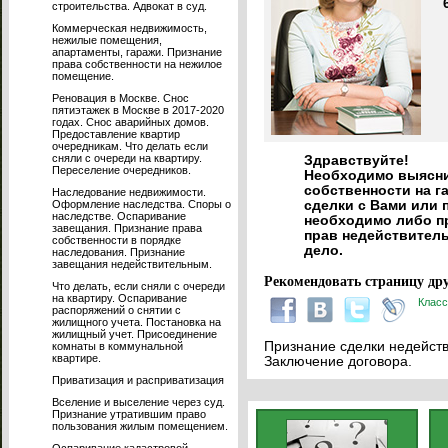
строительства. Адвокат в суд.
Коммерческая недвижимость,
нежилые помещения,
апартаменты, гаражи. Признание
права собственности на нежилое
помещение.
Реновация в Москве. Снос
пятиэтажек в Москве в 2017-2020
годах. Снос аварийных домов.
Предоставление квартир
очередникам. Что делать если
сняли с очереди на квартиру.
Здравствуйте!
Переселение очередников.
Необходимо выясни
собственности на га
Наследование недвижимости.
Оформление наследства. Споры о
сделки с Вами или 
наследстве. Оспаривание
необходимо либо пр
завещания. Признание права
прав недействитель
собственности в порядке
дело.
наследования. Признание
завещания недействительным.
Рекомендовать страницу дру
Что делать, если сняли с очереди
на квартиру. Оспаривание
Класс
распоряжений о снятии с
жилищного учета. Постановка на
жилищный учет. Присоединение
Признание сделки недейств
комнаты в коммунальной
квартире.
Заключение договора.
Приватизация и расприватизация
Вселение и выселение через суд.
Признание утратившим право
пользования жилым помещением.