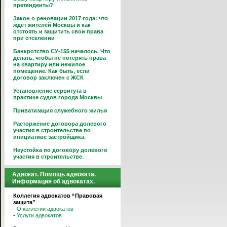
претенденты?
Закон о реновации 2017 года: что
ждет жителей Москвы и как
отстоять и защитить свои права
при отселении
Банкротство СУ-155 началось. Что
делать, чтобы не потерять права
на квартиру или нежилое
помещение. Как быть, если
договор заключен с ЖСК
Установление сервитута в
практике судов города Москвы
Приватизация служебного жилья
Расторжение договора долевого
участия в строительстве по
инициативе застройщика.
Неустойка по договору долевого
участия в строительстве.
Адвокат. Помощь адвоката.
Информация об адвокатах.
Коллегия адвокатов “Правовая
защита”
-
О коллегии адвокатов
-
Услуги адвокатов