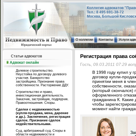
Коллегия адвокатов "Прав
Тел.: 8 495 691-38-72
Москва, Большой Кисловский
О коллегии
Контакты
Услуги адв
Регистрация права со
Статьи адвокатов
Адвокат онлайн
Гость,
09.03.2011 07:29 во
Долевое строительство.
В 1998 году купил у г
Неустойка по договору долевого
договор купли-прода
участия. Банкротство
принятии меня в чле
застройщика. Признание права
собственности. Расторжение ДДУ.
собственности, оказа
(который скончался) 
Строительство и право,
оформленного отказа
инвестиционная деятельность.
Заказчик, застройщик, подрядчик.
гражданина К. Какие
Правоотношения. Споры.
чтобы зарегестрирова
момент найти гражда
Сделки с недвижимостью
(купля-продажа, мена, дарение
и др.). Заключение, регистрация
сделок. Признание сделок
недействительными.
Суд, арбитражный суд. Споры в
За
области недвижимости и