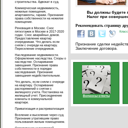
строительства. Адвокат в суд.
Коммерческая недвижимость,
нежилые помещения,
Вы должны будете п
апартаменты, гаражи. Признание
Налог при совершен
права собственности на нежилое
помещение.
Рекомендовать страницу дру
Реновация в Москве. Снос
пятиэтажек в Москве в 2017-2020
Класс
годах. Снос аварийных домов.
Предоставление квартир
очередникам. Что делать если
Признание сделки недейств
сняли с очереди на квартиру.
Заключение договора.
Переселение очередников.
Наследование недвижимости.
Оформление наследства. Споры о
наследстве. Оспаривание
завещания. Признание права
собственности в порядке
наследования. Признание
завещания недействительным.
Что делать, если сняли с очереди
на квартиру. Оспаривание
распоряжений о снятии с
жилищного учета. Постановка на
жилищный учет. Присоединение
Вопросы-ответы
комнаты в коммунальной
квартире.
Приватизация и расприватизация
Вселение и выселение через суд.
Признание утратившим право
пользования жилым помещением.