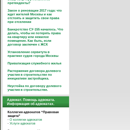
претенденты?
Закон о реновации 2017 года: что
ждет жителей Москвы и как
отстоять и защитить свои права
при отселении
Банкротство СУ-155 началось. Что
делать, чтобы не потерять права
на квартиру или нежилое
помещение. Как быть, если
договор заключен с ЖСК
Установление сервитута в
практике судов города Москвы
Приватизация служебного жилья
Расторжение договора долевого
участия в строительстве по
инициативе застройщика.
Неустойка по договору долевого
участия в строительстве.
Адвокат. Помощь адвоката.
Информация об адвокатах.
Коллегия адвокатов “Правовая
защита”
-
О коллегии адвокатов
-
Услуги адвокатов