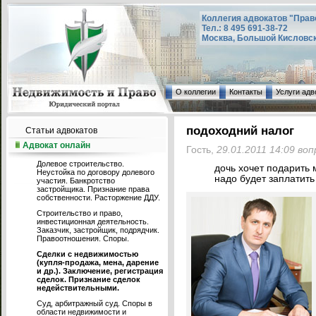
Коллегия адвокатов "Прав
Тел.: 8 495 691-38-72
Москва, Большой Кисловский
О коллегии
Контакты
Услуги адв
подоходний налог
Статьи адвокатов
Адвокат онлайн
Гость,
29.01.2011 14:09 во
Долевое строительство.
дочь хочет подарить 
Неустойка по договору долевого
надо будет заплатить
участия. Банкротство
застройщика. Признание права
собственности. Расторжение ДДУ.
Строительство и право,
инвестиционная деятельность.
Заказчик, застройщик, подрядчик.
Правоотношения. Споры.
Сделки с недвижимостью
(купля-продажа, мена, дарение
и др.). Заключение, регистрация
сделок. Признание сделок
недействительными.
Суд, арбитражный суд. Споры в
области недвижимости и