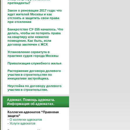
претенденты?
Закон о реновации 2017 года: что
ждет жителей Москвы и как
отстоять и защитить свои права
при отселении
Банкротство СУ-155 началось. Что
делать, чтобы не потерять права
на квартиру или нежилое
помещение. Как быть, если
договор заключен с ЖСК
Установление сервитута в
практике судов города Москвы
Приватизация служебного жилья
Расторжение договора долевого
участия в строительстве по
инициативе застройщика.
Неустойка по договору долевого
участия в строительстве.
Адвокат. Помощь адвоката.
Информация об адвокатах.
Коллегия адвокатов “Правовая
защита”
-
О коллегии адвокатов
-
Услуги адвокатов