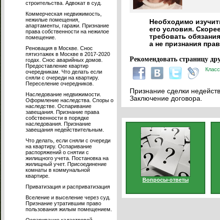
строительства. Адвокат в суд.
Коммерческая недвижимость,
нежилые помещения,
Необходимо изучить
апартаменты, гаражи. Признание
его условия. Скорее
права собственности на нежилое
требовать обязания
помещение.
а не признания пра
Реновация в Москве. Снос
пятиэтажек в Москве в 2017-2020
Рекомендовать страницу дру
годах. Снос аварийных домов.
Предоставление квартир
Класс
очередникам. Что делать если
сняли с очереди на квартиру.
Переселение очередников.
Признание сделки недейств
Наследование недвижимости.
Заключение договора.
Оформление наследства. Споры о
наследстве. Оспаривание
завещания. Признание права
собственности в порядке
наследования. Признание
завещания недействительным.
Что делать, если сняли с очереди
на квартиру. Оспаривание
распоряжений о снятии с
жилищного учета. Постановка на
жилищный учет. Присоединение
комнаты в коммунальной
квартире.
Вопросы-ответы
Приватизация и расприватизация
Вселение и выселение через суд.
Признание утратившим право
пользования жилым помещением.