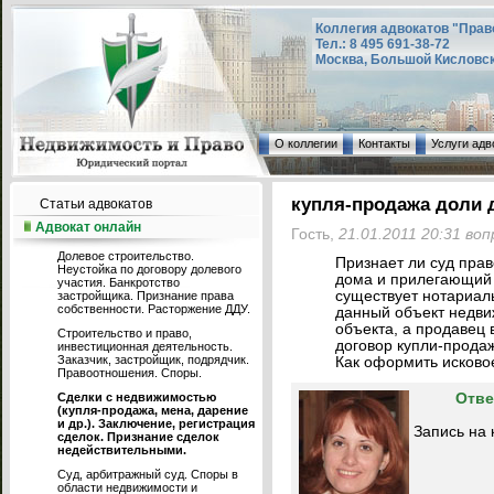
Коллегия адвокатов "Прав
Тел.: 8 495 691-38-72
Москва, Большой Кисловский
О коллегии
Контакты
Услуги адв
купля-продажа доли 
Статьи адвокатов
Адвокат онлайн
Гость,
21.01.2011 20:31 во
Долевое строительство.
Признает ли суд прав
Неустойка по договору долевого
дома и прилегающий 
участия. Банкротство
существует нотариал
застройщика. Признание права
собственности. Расторжение ДДУ.
данный объект недви
объекта, а продавец
Строительство и право,
договор купли-продаж
инвестиционная деятельность.
Заказчик, застройщик, подрядчик.
Как оформить исково
Правоотношения. Споры.
Сделки с недвижимостью
Отве
(купля-продажа, мена, дарение
и др.). Заключение, регистрация
Запись на 
сделок. Признание сделок
недействительными.
Суд, арбитражный суд. Споры в
области недвижимости и