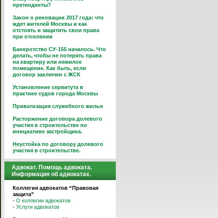
претенденты?
Закон о реновации 2017 года: что
ждет жителей Москвы и как
отстоять и защитить свои права
при отселении
Банкротство СУ-155 началось. Что
делать, чтобы не потерять права
на квартиру или нежилое
помещение. Как быть, если
договор заключен с ЖСК
Установление сервитута в
практике судов города Москвы
Приватизация служебного жилья
Расторжение договора долевого
участия в строительстве по
инициативе застройщика.
Неустойка по договору долевого
участия в строительстве.
Адвокат. Помощь адвоката.
Информация об адвокатах.
Коллегия адвокатов “Правовая
защита”
-
О коллегии адвокатов
-
Услуги адвокатов