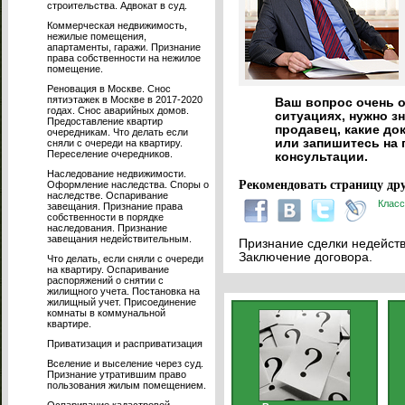
строительства. Адвокат в суд.
Коммерческая недвижимость,
нежилые помещения,
апартаменты, гаражи. Признание
права собственности на нежилое
помещение.
Реновация в Москве. Снос
пятиэтажек в Москве в 2017-2020
Ваш вопрос очень о
годах. Снос аварийных домов.
ситуациях, нужно зн
Предоставление квартир
продавец, какие до
очередникам. Что делать если
или запишитесь на 
сняли с очереди на квартиру.
Переселение очередников.
консультации.
Наследование недвижимости.
Рекомендовать страницу дру
Оформление наследства. Споры о
наследстве. Оспаривание
Класс
завещания. Признание права
собственности в порядке
наследования. Признание
завещания недействительным.
Признание сделки недейств
Заключение договора.
Что делать, если сняли с очереди
на квартиру. Оспаривание
распоряжений о снятии с
жилищного учета. Постановка на
жилищный учет. Присоединение
комнаты в коммунальной
квартире.
Приватизация и расприватизация
Вселение и выселение через суд.
Признание утратившим право
пользования жилым помещением.