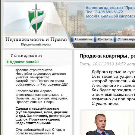
Коллегия адвокатов "Прав
Тел.: 8 495 691-38-72
Москва, Большой Кисловский
О коллегии
Контакты
Услуги адв
Продажа квартиры, ре
Статьи адвокатов
Адвокат онлайн
Гость,
10.11.2010 14:52 во
Долевое строительство.
Доброго времени суто
Неустойка по договору долевого
Есть такая ситуация:
участия. Банкротство
которой прописаны 4е
застройщика. Признание права
собственности. Расторжение ДДУ.
7лет, одного из сынов
Как будет проходить 
Строительство и право,
отцом выписываться н
инвестиционная деятельность.
Заказчик, застройщик, подрядчик.
возможно ли при про
Правоотношения. Споры.
С уважением.
Сделки с недвижимостью
(купля-продажа, мена, дарение
и др.). Заключение, регистрация
сделок. Признание сделок
недействительными.
Суд, арбитражный суд. Споры в
области недвижимости и