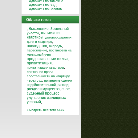
- Адвокаты по таможне
- Адвокаты по ВЭД
- Адвокаты по налогам
Облако тегов
Выселение
,
,
Земельный
выписка из
участок
,
квартиры
,
договор дарения
,
доля в квартире
,
наследство
,
очередь
,
переселение
,
постановка на
жилищный учет
,
предоставление жилья
,
приватизация
,
приватизация квартиры
,
признание права
собственности на квартиру
через суд
,
признание сделки
недействительной
,
развод
,
снос
раздел имущества
,
,
судебный процесс
,
улучшение жилищных
условий
,
Смотреть все теги >>>>