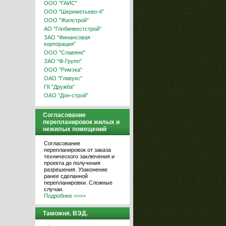
ООО "ГАИС"
ООО "Шереметьево-4"
ООО "Жилстрой"
АО "Глобинвестстрой"
ЗАО "Финансовая
корпорация"
ООО "Славяне"
ЗАО "Ф-Групп"
ООО "Римэка"
ОАО "Главукс"
ГК "Дружба"
ОАО "Дон-строй"
Согласование
перепланировок жилых и
нежилых помещений
Согласование
перепланировок от заказа
технического заключения и
проекта до получения
разрешения. Узаконение
ранее сделанной
перепланировки. Сложные
случаи.
Подробнее >>>>
Таможня. ВЭД.