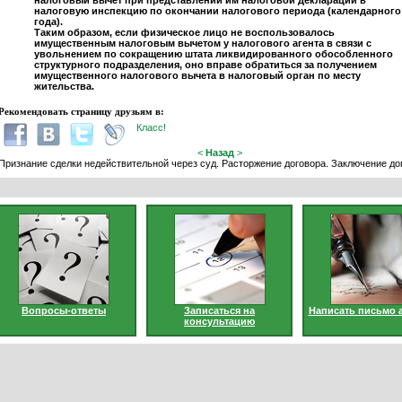
налоговый вычет при представлении им налоговой декларации в
налоговую инспекцию по окончании налогового периода (календарного
года).
Таким образом, если физическое лицо не воспользовалось
имущественным налоговым вычетом у налогового агента в связи с
увольнением по сокращению штата ликвидированного обособленного
структурного подразделения, оно вправе обратиться за получением
имущественного налогового вычета в налоговый орган по месту
жительства.
Рекомендовать страницу друзьям в:
Класс!
<
Назад
>
Признание сделки недействительной через суд. Расторжение договора. Заключение до
Вопросы-ответы
Записаться на
Написать письмо 
консультацию