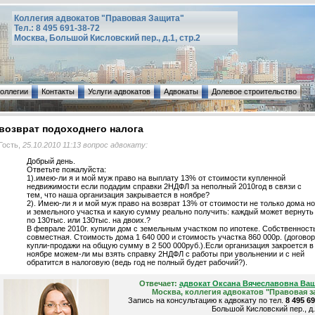
Коллегия адвокатов "Правовая Защита"
Тел.: 8 495 691-38-72
Москва, Большой Кисловский пер., д.1, стр.2
коллегии
Контакты
Услуги адвокатов
Адвокаты
Долевое строительство
возврат подоходнего налога
Гость,
25.10.2010 11:13 вопрос адвокату:
Добрый день.
Ответьте пожалуйста:
1).имею-ли я и мой муж право на выплату 13% от стоимости купленной
недвижимости если подадим справки 2НДФЛ за неполный 2010год в связи с
тем, что наша организация закрывается в ноябре?
2). Имею-ли я и мой муж право на возврат 13% от стоимости не только дома но
и земельного участка и какую сумму реально получить: каждый может вернуть
по 130тыс. или 130тыс. на двоих.?
В феврале 2010г. купили дом с земельным участком по ипотеке. Собственност
совместная. Стоимость дома 1 640 000 и стоимость участка 860 000р. (договор
купли-продажи на общую сумму в 2 500 000руб.).Если организация закроется в
ноябре можем-ли мы взять справку 2НДФЛ с работы при увольнении и с ней
обратится в налоговую (ведь год не полный будет рабочий?).
Отвечает:
адвокат Оксана Вячеславовна Ва
Москва, коллегия адвокатов "Правовая з
Запись на консультацию к адвокату по тел.
8 495 6
Большой Кисловский пер., д.