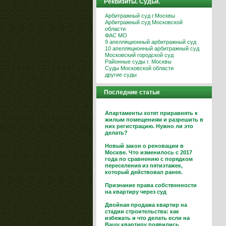
Реквизиты. Судьи.
Арбитражный суд г.Москвы
Арбитражный суд Московской
области
ФАС МО
9 апелляционный арбитражный суд
10 апелляционный арбитражный суд
Московский городской суд
Районные суды г. Москвы
Суды Московской области
другие суды
Последние статьи
Апартаменты хотят приравнять к
жилым помещениям и разрешить в
них регистрацию. Нужно ли это
делать?
Новый закон о реновации в
Москве. Что изменилось с 2017
года по сравнению с порядком
переселения из пятиэтажек,
который действовал ранее.
Признание права собственности
на квартиру через суд
Двойная продажа квартир на
стадии строительства: как
избежать и что делать если на
Вашу квартиру появились