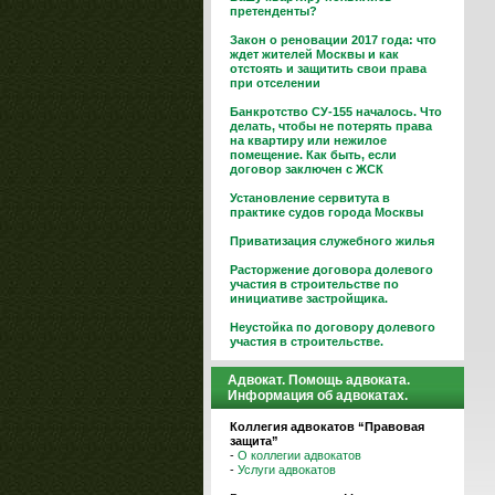
претенденты?
Закон о реновации 2017 года: что
ждет жителей Москвы и как
отстоять и защитить свои права
при отселении
Банкротство СУ-155 началось. Что
делать, чтобы не потерять права
на квартиру или нежилое
помещение. Как быть, если
договор заключен с ЖСК
Установление сервитута в
практике судов города Москвы
Приватизация служебного жилья
Расторжение договора долевого
участия в строительстве по
инициативе застройщика.
Неустойка по договору долевого
участия в строительстве.
Адвокат. Помощь адвоката.
Информация об адвокатах.
Коллегия адвокатов “Правовая
защита”
-
О коллегии адвокатов
-
Услуги адвокатов