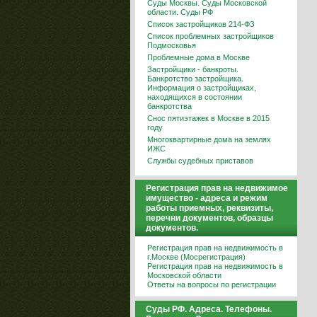
Суды Москвы. Суды Московской
области. Суды РФ
Список застройщиков 214-ФЗ
Список проблемных застройщиков
Подмосковья
Проблемные дома в Москве
Застройщики - банкроты.
Банкротство застройщика.
Информация о застройщиках,
находящихся в состоянии
банкротства
Снос пятиэтажек в Москве в 2015
году
Многоквартирные дома на землях
ИЖС
Службы судебных приставов
Регистрация прав на недвижимое
имущество - адреса и режим
работы приемных, реквизиты,
перечни документов, образцы
документов.
Регистрация прав на недвижимость в
г.Москве (Мосрегистрация)
Регистрация прав на недвижимость в
Московской области
Ответы на вопросы по регистрации
Суды РФ. Адреса. Телефоны.