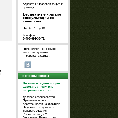
Адвокаты "Правовой защиты"
проводят
Бесплатные краткие
консультации по
телефону
.
Пн-сб с 11 до 18
Телефон
8-495-691-38-72
.
Присоединиться к группе
коллегии адвокатов
"Правовая защита":
ю
о
Вопросы-ответы
Вы можете задать вопрос
адвокату и получить
оперативный ответ.
Долевое строительство.
Признание права
собственности на квартиру.
Неустойка по договору
долевого участия.
Расторжение ДДУ.
Взыскание. Банкротство