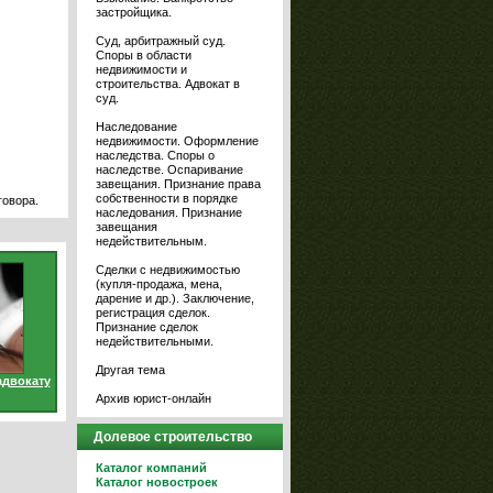
застройщика.
Суд, арбитражный суд.
Споры в области
недвижимости и
строительства. Адвокат в
суд.
Наследование
недвижимости. Оформление
наследства. Споры о
наследстве. Оспаривание
завещания. Признание права
собственности в порядке
говора.
наследования. Признание
завещания
недействительным.
Сделки с недвижимостью
(купля-продажа, мена,
дарение и др.). Заключение,
регистрация сделок.
Признание сделок
недействительными.
Другая тема
адвокату
Архив юрист-онлайн
Долевое строительство
Каталог компаний
Каталог новостроек