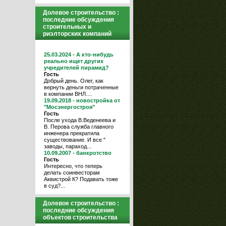
Долевое строительство :
последние обсуждения
строительных и
риэлторских компаний
25.03.2024 - А кто-нибудь
реально ищет других
учредителей пирамид?
Гость
Добрый день. Олег, как
вернуть деньги потраченные
в компании ВНЛ....
19.09.2018 - новостройка от
"Мосэнергостроя"
Гость
После ухода В.Веденеева и
В. Перова служба главного
инженера прекратила
существование. И все "
заводы, параход...
10.09.2007 - банкротство
Гость
Интересно, что теперь
делать соинвесторам
Аквистрой К? Подавать тоже
в суд?...
Долевое строительство :
последние обсуждения
объектов строительства