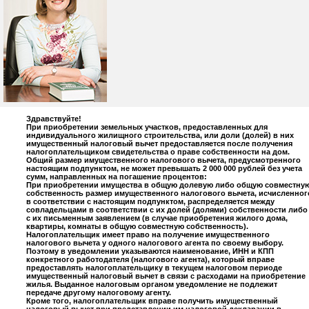
Здравствуйте!
При приобретении земельных участков, предоставленных для
индивидуального жилищного строительства, или доли (долей) в них
имущественный налоговый вычет предоставляется после получения
налогоплательщиком свидетельства о праве собственности на дом.
Общий размер имущественного налогового вычета, предусмотренного
настоящим подпунктом, не может превышать 2 000 000 рублей без учета
сумм, направленных на погашение процентов:
При приобретении имущества в общую долевую либо общую совместну
собственность размер имущественного налогового вычета, исчисленног
в соответствии с настоящим подпунктом, распределяется между
совладельцами в соответствии с их долей (долями) собственности либо
с их письменным заявлением (в случае приобретения жилого дома,
квартиры, комнаты в общую совместную собственность).
Налогоплательщик имеет право на получение имущественного
налогового вычета у одного налогового агента по своему выбору.
Поэтому в уведомлении указываются наименование, ИНН и КПП
конкретного работодателя (налогового агента), который вправе
предоставлять налогоплательщику в текущем налоговом периоде
имущественный налоговый вычет в связи с расходами на приобретение
жилья. Выданное налоговым органом уведомление не подлежит
передаче другому налоговому агенту.
Кроме того, налогоплательщик вправе получить имущественный