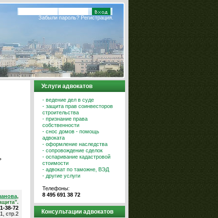
Забыли пароль?
Регистрация.
Услуги адвокатов
- ведение дел в суде
- защита прав соинвесторов
строительства
- признание права
собственности
- снос домов - помощь
адвоката
- оформление наследства
- сопровождение сделок
- оспаривание кадастровой
ь
стоимости
- адвокат по таможне, ВЭД
- другие услуги
Телефоны:
8 495 691 38 72
шанова
,
ащита".
91-38-72
Консультации адвокатов
1, стр.2