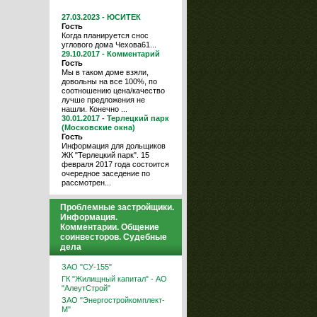
27.03.2023 - ЮСИТЕК
Гость
Когда планируется снос
углового дома Чехова61...
29.10.2017 - Комментарий
Гость
Мы в таком доме взяли,
довольны на все 100%, по
соотношению цена/качество
лучше предложения не
нашли. Конечно ...
30.01.2017 - Терлецкий парк
(Московские окна)
Гость
Информация для дольщиков
ЖК "Терлецкий парк". 15
февраля 2017 года состоится
очередное заседение по
рассмотрен...
Проблемные застройщики.
Информация.
Комментарии. Общение
соинвесторов. Судебные
дела
ЗАО "СУ-155"
ГК "Жилищный капитал" - АО
"АлеутСтрой"
ЗАО "Энергостройкомплект-
М"