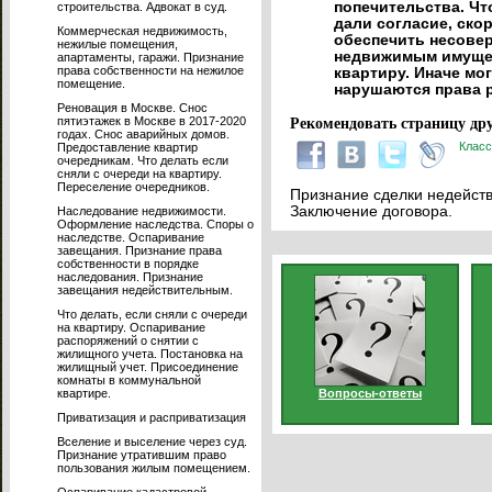
попечительства. Чт
строительства. Адвокат в суд.
дали согласие, скор
Коммерческая недвижимость,
обеспечить несове
нежилые помещения,
недвижимым имущес
апартаменты, гаражи. Признание
права собственности на нежилое
квартиру. Иначе мог
помещение.
нарушаются права р
Реновация в Москве. Снос
пятиэтажек в Москве в 2017-2020
Рекомендовать страницу дру
годах. Снос аварийных домов.
Класс
Предоставление квартир
очередникам. Что делать если
сняли с очереди на квартиру.
Переселение очередников.
Признание сделки недейств
Заключение договора.
Наследование недвижимости.
Оформление наследства. Споры о
наследстве. Оспаривание
завещания. Признание права
собственности в порядке
наследования. Признание
завещания недействительным.
Что делать, если сняли с очереди
на квартиру. Оспаривание
распоряжений о снятии с
жилищного учета. Постановка на
жилищный учет. Присоединение
комнаты в коммунальной
квартире.
Вопросы-ответы
Приватизация и расприватизация
Вселение и выселение через суд.
Признание утратившим право
пользования жилым помещением.