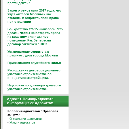
претенденты?
Закон о реновации 2017 года: что
ждет жителей Москвы и как
отстоять и защитить свои права
при отселении
Банкротство СУ-155 началось. Что
делать, чтобы не потерять права
на квартиру или нежилое
помещение. Как быть, если
договор заключен с ЖСК
Установление сервитута в
практике судов города Москвы
Приватизация служебного жилья
Расторжение договора долевого
участия в строительстве по
инициативе застройщика.
Неустойка по договору долевого
участия в строительстве.
Адвокат. Помощь адвоката.
Информация об адвокатах.
Коллегия адвокатов “Правовая
защита”
-
О коллегии адвокатов
-
Услуги адвокатов