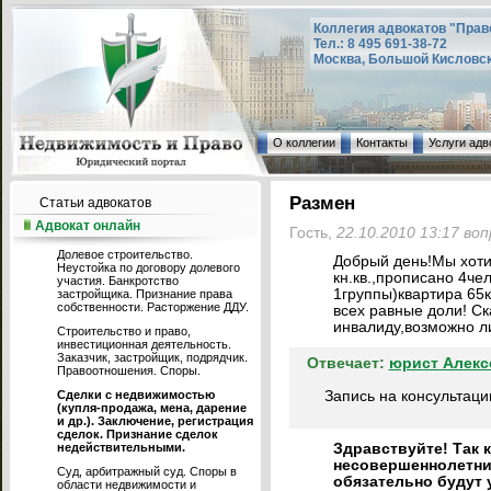
Коллегия адвокатов "Прав
Тел.: 8 495 691-38-72
Москва, Большой Кисловский
О коллегии
Контакты
Услуги адв
Размен
Статьи адвокатов
Адвокат онлайн
Гость,
22.10.2010 13:17 во
Долевое строительство.
Добрый день!Мы хоти
Неустойка по договору долевого
кн.кв.,прописано 4че
участия. Банкротство
1группы)квартира 65к
застройщика. Признание права
собственности. Расторжение ДДУ.
всех равные доли! Ск
инвалиду,возможно л
Строительство и право,
инвестиционная деятельность.
Заказчик, застройщик, подрядчик.
Отвечает:
юрист Алекс
Правоотношения. Споры.
Сделки с недвижимостью
Запись на консультаци
(купля-продажа, мена, дарение
и др.). Заключение, регистрация
сделок. Признание сделок
недействительными.
Здравствуйте! Так 
несовершеннолетни
Суд, арбитражный суд. Споры в
обязательно будут 
области недвижимости и