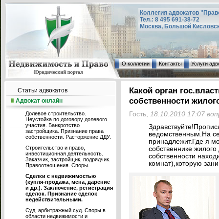
Коллегия адвокатов "Прав
Тел.: 8 495 691-38-72
Москва, Большой Кисловский
О коллегии
Контакты
Услуги адв
Какой орган гос.влас
Статьи адвокатов
собственности жилого
Адвокат онлайн
Долевое строительство.
Гость,
18.10.2010 17:07 во
Неустойка по договору долевого
участия. Банкротство
Здравствуйте!Пропис
застройщика. Признание права
ведомственным.На се
собственности. Расторжение ДДУ.
принадлежит.Где я м
Строительство и право,
собственнике жилого 
инвестиционная деятельность.
собственности находи
Заказчик, застройщик, подрядчик.
комнат),которую зани
Правоотношения. Споры.
Сделки с недвижимостью
(купля-продажа, мена, дарение
и др.). Заключение, регистрация
сделок. Признание сделок
недействительными.
Суд, арбитражный суд. Споры в
области недвижимости и