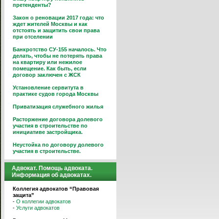
претенденты?
Закон о реновации 2017 года: что
ждет жителей Москвы и как
отстоять и защитить свои права
при отселении
Банкротство СУ-155 началось. Что
делать, чтобы не потерять права
на квартиру или нежилое
помещение. Как быть, если
договор заключен с ЖСК
Установление сервитута в
практике судов города Москвы
Приватизация служебного жилья
Расторжение договора долевого
участия в строительстве по
инициативе застройщика.
Неустойка по договору долевого
участия в строительстве.
Адвокат. Помощь адвоката.
Информация об адвокатах.
Коллегия адвокатов “Правовая
защита”
-
О коллегии адвокатов
-
Услуги адвокатов