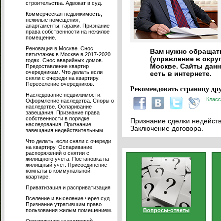
строительства. Адвокат в суд.
Коммерческая недвижимость,
нежилые помещения,
апартаменты, гаражи. Признание
права собственности на нежилое
помещение.
Реновация в Москве. Снос
Вам нужно обращат
пятиэтажек в Москве в 2017-2020
(управление в окру
годах. Снос аварийных домов.
Москве. Сайты дан
Предоставление квартир
очередникам. Что делать если
есть в интернете.
сняли с очереди на квартиру.
Переселение очередников.
Рекомендовать страницу дру
Наследование недвижимости.
Класс
Оформление наследства. Споры о
наследстве. Оспаривание
завещания. Признание права
собственности в порядке
Признание сделки недейств
наследования. Признание
Заключение договора.
завещания недействительным.
Что делать, если сняли с очереди
на квартиру. Оспаривание
распоряжений о снятии с
жилищного учета. Постановка на
жилищный учет. Присоединение
комнаты в коммунальной
квартире.
Приватизация и расприватизация
Вселение и выселение через суд.
Признание утратившим право
пользования жилым помещением.
Вопросы-ответы