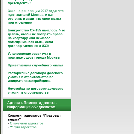
претенденты?
Закон о реновации 2017 года: что
ждет жителей Москвы и как
отстоять и защитить свои права
при отселении
Банкротство СУ-155 началось. Что
делать, чтобы не потерять права
на квартиру или нежилое
помещение. Как быть, если
договор заключен с ЖСК
Установление сервитута в
практике судов города Москвы
Приватизация служебного жилья
Расторжение договора долевого
участия в строительстве по
инициативе застройщика.
Неустойка по договору долевого
участия в строительстве.
Адвокат. Помощь адвоката.
Информация об адвокатах.
Коллегия адвокатов “Правовая
защита”
-
О коллегии адвокатов
-
Услуги адвокатов