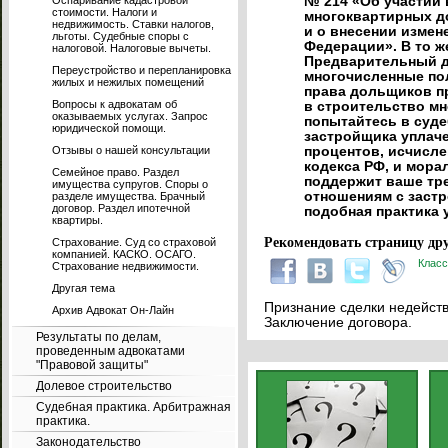
Оспаривание кадастровой
№ 214 «Об участии 
стоимости. Налоги и
многоквартирных д
недвижимость. Ставки налогов,
и о внесении измен
льготы. Судебные споры с
Федерации». В то ж
налоговой. Налоговые вычеты.
Предварительный д
Переустройство и перепланировка
многочисленные по
жилых и нежилых помещений
права дольщиков п
Вопросы к адвокатам об
в строительство м
оказываемых услугах. Запрос
попытайтесь в суде
юридической помощи.
застройщика уплаче
Отзывы о нашей консультации
процентов, исчисле
кодекса РФ, и мора
Семейное право. Раздел
поддержит ваше тр
имущества супругов. Споры о
отношениям с застр
разделе имущества. Брачный
договор. Раздел ипотечной
подобная практика 
квартиры.
Рекомендовать страницу дру
Страхование. Суд со страховой
компанией. КАСКО. ОСАГО.
Класс
Страхование недвижимости.
Другая тема
Признание сделки недейств
Архив Адвокат Он-Лайн
Заключение договора.
Результаты по делам,
проведенным адвокатами
"Правовой защиты"
Долевое строительство
Судебная практика. Арбитражная
практика.
Законодательство