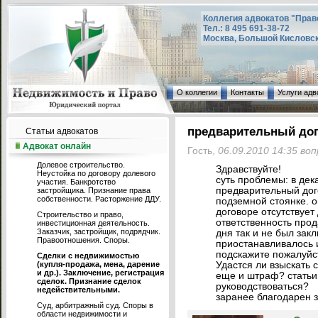
Коллегия адвокатов "Прав
Тел.: 8 495 691-38-72
Москва, Большой Кисловский
О коллегии
Контакты
Услуги адв
предварительный дог
Статьи адвокатов
Адвокат онлайн
Гость,
06.09.2010 14:35 во
Долевое строительство.
Здравствуйте!
Неустойка по договору долевого
суть проблемы: в дек
участия. Банкротство
предварительный дог
застройщика. Признание права
собственности. Расторжение ДДУ.
подземной стоянке. о
договоре отсутствует
Строительство и право,
ответственность прод
инвестиционная деятельность.
Заказчик, застройщик, подрядчик.
дня так и не был зак
Правоотношения. Споры.
приостанавливалось и
подскажите пожалуйст
Сделки с недвижимостью
(купля-продажа, мена, дарение
Удастся ли взыскать
и др.). Заключение, регистрация
еще и штраф? статьи
сделок. Признание сделок
руководствоваться?
недействительными.
заранее благодарен з
Суд, арбитражный суд. Споры в
области недвижимости и