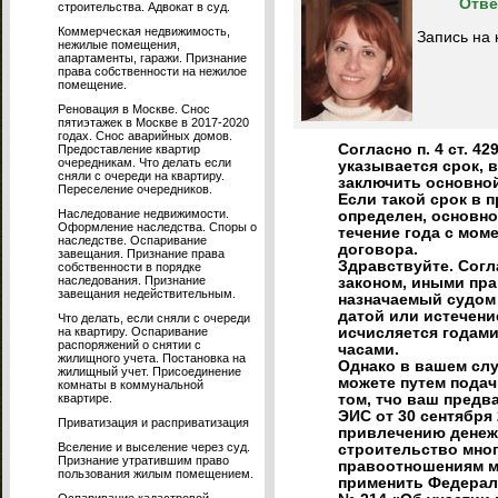
Отве
строительства. Адвокат в суд.
Коммерческая недвижимость,
Запись на 
нежилые помещения,
апартаменты, гаражи. Признание
права собственности на нежилое
помещение.
Реновация в Москве. Снос
пятиэтажек в Москве в 2017-2020
годах. Снос аварийных домов.
Согласно п. 4 ст. 4
Предоставление квартир
очередникам. Что делать если
указывается срок, 
сняли с очереди на квартиру.
заключить основной
Переселение очередников.
Если такой срок в 
Наследование недвижимости.
определен, основн
Оформление наследства. Споры о
течение года с мом
наследстве. Оспаривание
договора.
завещания. Признание права
Здравствуйте. Согл
собственности в порядке
наследования. Признание
законом, иными пра
завещания недействительным.
назначаемый судом
датой или истечени
Что делать, если сняли с очереди
на квартиру. Оспаривание
исчисляется годами
распоряжений о снятии с
часами.
жилищного учета. Постановка на
Однако в вашем слу
жилищный учет. Присоединение
можете путем подач
комнаты в коммунальной
квартире.
том, тчо ваш предв
ЭИС от 30 сентября 
Приватизация и расприватизация
привлечению денеж
Вселение и выселение через суд.
строительство мног
Признание утратившим право
правоотношениям м
пользования жилым помещением.
применить Федераль