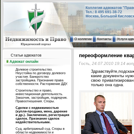
Коллегия адвокатов "Прав
Тел.: 8 495 691-38-72
Москва, Большой Кисловский
О коллегии
Контакты
Услуги адв
переоформление ква
Статьи адвокатов
Адвокат онлайн
Гость,
24.07.2010 19:14 во
Долевое строительство.
Здравствуйте,подскаж
Неустойка по договору долевого
какие документы нуж
участия. Банкротство
свою приватизирован
застройщика. Признание права
собственности. Расторжение ДДУ.
только она одна.
Строительство и право,
инвестиционная деятельность.
Заказчик, застройщик, подрядчик.
Правоотношения. Споры.
Сделки с недвижимостью
(купля-продажа, мена, дарение
и др.). Заключение, регистрация
сделок. Признание сделок
недействительными.
Суд, арбитражный суд. Споры в
области недвижимости и