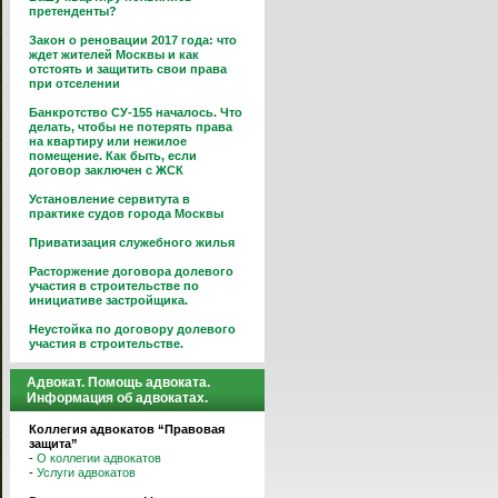
претенденты?
Закон о реновации 2017 года: что
ждет жителей Москвы и как
отстоять и защитить свои права
при отселении
Банкротство СУ-155 началось. Что
делать, чтобы не потерять права
на квартиру или нежилое
помещение. Как быть, если
договор заключен с ЖСК
Установление сервитута в
практике судов города Москвы
Приватизация служебного жилья
Расторжение договора долевого
участия в строительстве по
инициативе застройщика.
Неустойка по договору долевого
участия в строительстве.
Адвокат. Помощь адвоката.
Информация об адвокатах.
Коллегия адвокатов “Правовая
защита”
-
О коллегии адвокатов
-
Услуги адвокатов