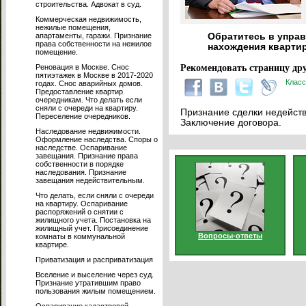
строительства. Адвокат в суд.
Коммерческая недвижимость,
нежилые помещения,
апартаменты, гаражи. Признание
Обратитесь в управ
права собственности на нежилое
нахождения кварти
помещение.
Реновация в Москве. Снос
Рекомендовать страницу дру
пятиэтажек в Москве в 2017-2020
Класс
годах. Снос аварийных домов.
Предоставление квартир
очередникам. Что делать если
сняли с очереди на квартиру.
Признание сделки недейств
Переселение очередников.
Заключение договора.
Наследование недвижимости.
Оформление наследства. Споры о
наследстве. Оспаривание
завещания. Признание права
собственности в порядке
наследования. Признание
завещания недействительным.
Что делать, если сняли с очереди
на квартиру. Оспаривание
распоряжений о снятии с
жилищного учета. Постановка на
жилищный учет. Присоединение
Вопросы-ответы
комнаты в коммунальной
квартире.
Приватизация и расприватизация
Вселение и выселение через суд.
Признание утратившим право
пользования жилым помещением.