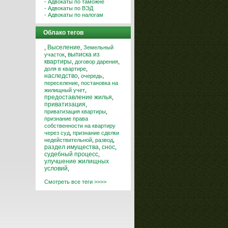
- Адвокаты по таможне
- Адвокаты по ВЭД
- Адвокаты по налогам
Облако тегов
Выселение
,
,
Земельный
выписка из
участок
,
квартиры
,
договор дарения
,
доля в квартире
,
наследство
,
очередь
,
переселение
,
постановка на
жилищный учет
,
предоставление жилья
,
приватизация
,
приватизация квартиры
,
признание права
собственности на квартиру
через суд
,
признание сделки
недействительной
,
развод
,
снос
раздел имущества
,
,
судебный процесс
,
улучшение жилищных
условий
,
Смотреть все теги >>>>