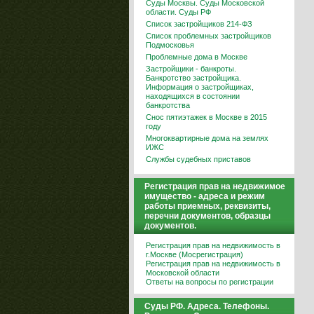
Суды Москвы. Суды Московской
области. Суды РФ
Список застройщиков 214-ФЗ
Список проблемных застройщиков
Подмосковья
Проблемные дома в Москве
Застройщики - банкроты.
Банкротство застройщика.
Информация о застройщиках,
находящихся в состоянии
банкротства
Снос пятиэтажек в Москве в 2015
году
Многоквартирные дома на землях
ИЖС
Службы судебных приставов
Регистрация прав на недвижимое
имущество - адреса и режим
работы приемных, реквизиты,
перечни документов, образцы
документов.
Регистрация прав на недвижимость в
г.Москве (Мосрегистрация)
Регистрация прав на недвижимость в
Московской области
Ответы на вопросы по регистрации
Суды РФ. Адреса. Телефоны.