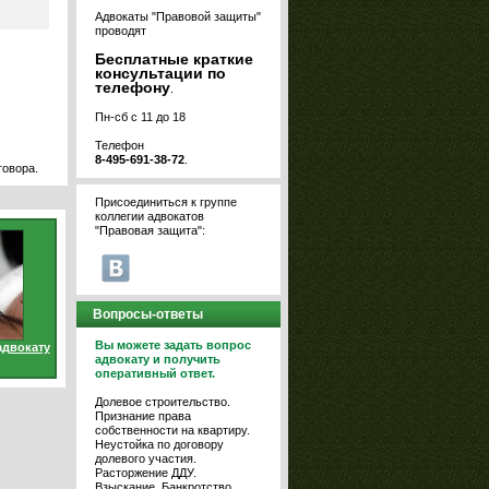
Адвокаты "Правовой защиты"
проводят
Бесплатные краткие
консультации по
телефону
.
Пн-сб с 11 до 18
Телефон
8-495-691-38-72
.
говора.
Присоединиться к группе
коллегии адвокатов
"Правовая защита":
Вопросы-ответы
Вы можете задать вопрос
адвокату
адвокату и получить
оперативный ответ.
Долевое строительство.
Признание права
собственности на квартиру.
Неустойка по договору
долевого участия.
Расторжение ДДУ.
Взыскание. Банкротство