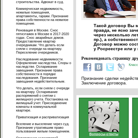
строительства. Адвокат в суд.
Коммерческая недвижимость,
нежилые помещения,
апартаменты, гаражи. Признание
права собственности на нежилое
помещение.
Такой договор Вы м
правда, не ясно за
Реновация в Москве. Снос
пятиэтажек в Москве в 2017-2020
через несколько ле
годах. Снос аварийных домов.
пр.), а собственнос
Предоставление квартир
Договор можно сост
очередникам. Что делать если
у Росреестре или у
сняли с очереди на квартиру.
Переселение очередников.
Рекомендовать страницу дру
Наследование недвижимости.
Оформление наследства. Споры о
Класс
наследстве. Оспаривание
завещания. Признание права
собственности в порядке
наследования. Признание
Признание сделки недейств
завещания недействительным.
Заключение договора.
Что делать, если сняли с очереди
на квартиру. Оспаривание
распоряжений о снятии с
жилищного учета. Постановка на
жилищный учет. Присоединение
комнаты в коммунальной
квартире.
Приватизация и расприватизация
Вселение и выселение через суд.
Признание утратившим право
пользования жилым помещением.
Вопросы-ответы