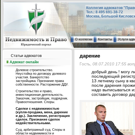
Коллегия адвокатов "Прав
Тел.: 8 495 691-38-72
Москва, Большой Кисловский
О коллегии
Контакты
Услуги адв
дарение
Статьи адвокатов
Адвокат онлайн
Гость,
08.07.2010 17:55 во
Долевое строительство.
добрый день ! могу л
Неустойка по договору долевого
последующей регистр
участия. Банкротство
13 летнему сыну в к
застройщика. Признание права
собственности. Расторжение ДДУ.
после дарения прожи
надо выписываться из
Строительство и право,
составить договор да
инвестиционная деятельность.
Заказчик, застройщик, подрядчик.
Правоотношения. Споры.
Сделки с недвижимостью
(купля-продажа, мена, дарение
и др.). Заключение, регистрация
сделок. Признание сделок
недействительными.
Суд, арбитражный суд. Споры в
области недвижимости и