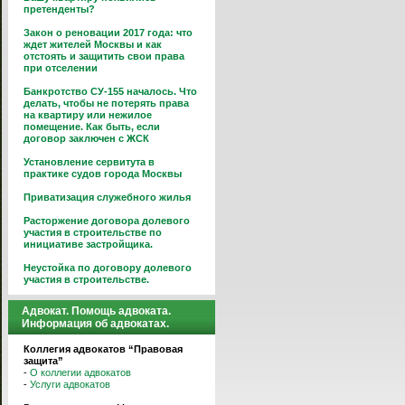
претенденты?
Закон о реновации 2017 года: что
ждет жителей Москвы и как
отстоять и защитить свои права
при отселении
Банкротство СУ-155 началось. Что
делать, чтобы не потерять права
на квартиру или нежилое
помещение. Как быть, если
договор заключен с ЖСК
Установление сервитута в
практике судов города Москвы
Приватизация служебного жилья
Расторжение договора долевого
участия в строительстве по
инициативе застройщика.
Неустойка по договору долевого
участия в строительстве.
Адвокат. Помощь адвоката.
Информация об адвокатах.
Коллегия адвокатов “Правовая
защита”
-
О коллегии адвокатов
-
Услуги адвокатов