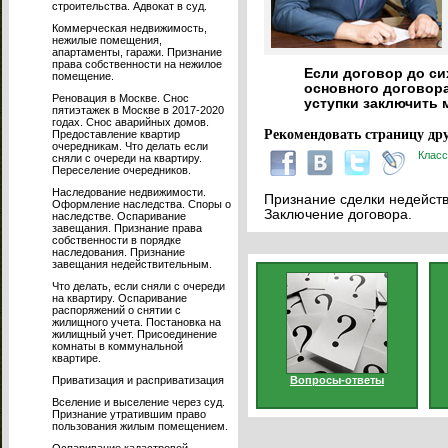
строительства. Адвокат в суд.
Коммерческая недвижимость,
нежилые помещения,
апартаменты, гаражи. Признание
права собственности на нежилое
Если договор до си
помещение.
основного договора
Реновация в Москве. Снос
уступки заключить 
пятиэтажек в Москве в 2017-2020
годах. Снос аварийных домов.
Рекомендовать страницу дру
Предоставление квартир
очередникам. Что делать если
Класс
сняли с очереди на квартиру.
Переселение очередников.
Наследование недвижимости.
Признание сделки недейств
Оформление наследства. Споры о
Заключение договора.
наследстве. Оспаривание
завещания. Признание права
собственности в порядке
наследования. Признание
завещания недействительным.
Что делать, если сняли с очереди
на квартиру. Оспаривание
распоряжений о снятии с
жилищного учета. Постановка на
жилищный учет. Присоединение
комнаты в коммунальной
квартире.
Приватизация и расприватизация
Вопросы-ответы
Вселение и выселение через суд.
Признание утратившим право
пользования жилым помещением.