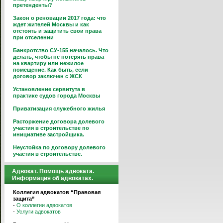
претенденты?
Закон о реновации 2017 года: что
ждет жителей Москвы и как
отстоять и защитить свои права
при отселении
Банкротство СУ-155 началось. Что
делать, чтобы не потерять права
на квартиру или нежилое
помещение. Как быть, если
договор заключен с ЖСК
Установление сервитута в
практике судов города Москвы
Приватизация служебного жилья
Расторжение договора долевого
участия в строительстве по
инициативе застройщика.
Неустойка по договору долевого
участия в строительстве.
Адвокат. Помощь адвоката.
Информация об адвокатах.
Коллегия адвокатов “Правовая
защита”
-
О коллегии адвокатов
-
Услуги адвокатов