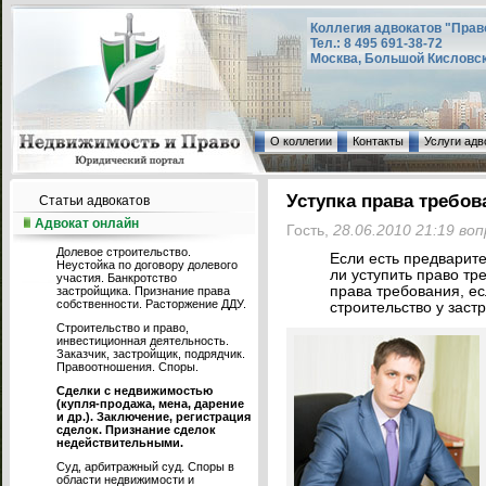
Коллегия адвокатов "Прав
Тел.: 8 495 691-38-72
Москва, Большой Кисловский
О коллегии
Контакты
Услуги адв
Уступка права требов
Статьи адвокатов
Адвокат онлайн
Гость,
28.06.2010 21:19 во
Долевое строительство.
Если есть предварит
Неустойка по договору долевого
ли уступить право тр
участия. Банкротство
права требования, е
застройщика. Признание права
собственности. Расторжение ДДУ.
строительство у заст
Строительство и право,
инвестиционная деятельность.
Заказчик, застройщик, подрядчик.
Правоотношения. Споры.
Сделки с недвижимостью
(купля-продажа, мена, дарение
и др.). Заключение, регистрация
сделок. Признание сделок
недействительными.
Суд, арбитражный суд. Споры в
области недвижимости и