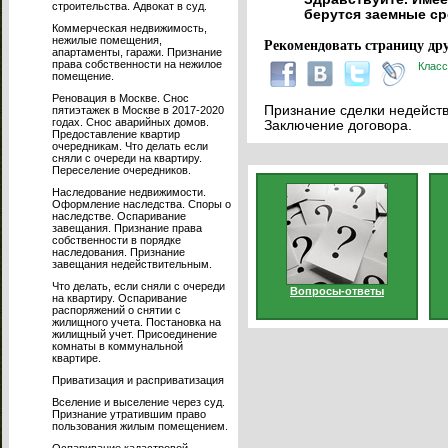
строительства. Адвокат в суд.
берутся заемные ср
Коммерческая недвижимость,
нежилые помещения,
Рекомендовать страницу дру
апартаменты, гаражи. Признание
права собственности на нежилое
Класс
помещение.
Реновация в Москве. Снос
Признание сделки недейств
пятиэтажек в Москве в 2017-2020
годах. Снос аварийных домов.
Заключение договора.
Предоставление квартир
очередникам. Что делать если
сняли с очереди на квартиру.
Переселение очередников.
Наследование недвижимости.
Оформление наследства. Споры о
наследстве. Оспаривание
завещания. Признание права
собственности в порядке
наследования. Признание
завещания недействительным.
Что делать, если сняли с очереди
Вопросы-ответы
на квартиру. Оспаривание
распоряжений о снятии с
жилищного учета. Постановка на
жилищный учет. Присоединение
комнаты в коммунальной
квартире.
Приватизация и расприватизация
Вселение и выселение через суд.
Признание утратившим право
пользования жилым помещением.