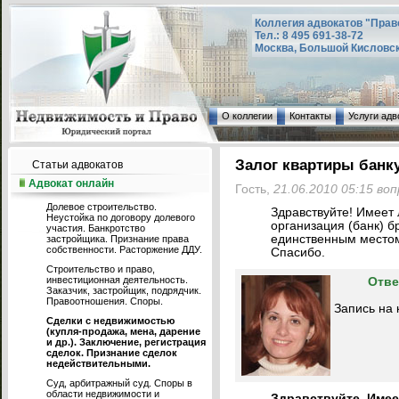
Коллегия адвокатов "Прав
Тел.: 8 495 691-38-72
Москва, Большой Кисловский
О коллегии
Контакты
Услуги адв
Залог квартиры банк
Статьи адвокатов
Адвокат онлайн
Гость,
21.06.2010 05:15 во
Долевое строительство.
Здравствуйте! Имеет 
Неустойка по договору долевого
организация (банк) б
участия. Банкротство
единственным место
застройщика. Признание права
собственности. Расторжение ДДУ.
Спасибо.
Строительство и право,
инвестиционная деятельность.
Отве
Заказчик, застройщик, подрядчик.
Правоотношения. Споры.
Запись на 
Сделки с недвижимостью
(купля-продажа, мена, дарение
и др.). Заключение, регистрация
сделок. Признание сделок
недействительными.
Суд, арбитражный суд. Споры в
области недвижимости и
Здравствуйте. Имее