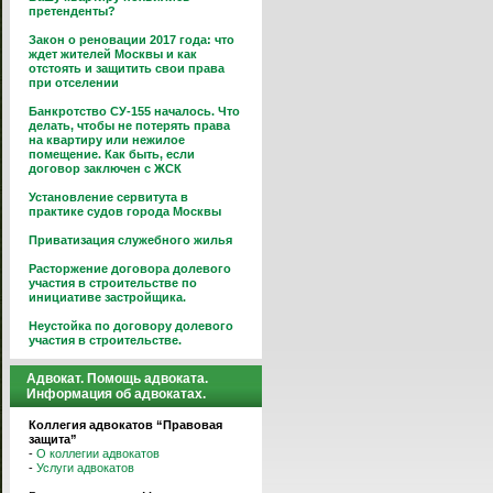
претенденты?
Закон о реновации 2017 года: что
ждет жителей Москвы и как
отстоять и защитить свои права
при отселении
Банкротство СУ-155 началось. Что
делать, чтобы не потерять права
на квартиру или нежилое
помещение. Как быть, если
договор заключен с ЖСК
Установление сервитута в
практике судов города Москвы
Приватизация служебного жилья
Расторжение договора долевого
участия в строительстве по
инициативе застройщика.
Неустойка по договору долевого
участия в строительстве.
Адвокат. Помощь адвоката.
Информация об адвокатах.
Коллегия адвокатов “Правовая
защита”
-
О коллегии адвокатов
-
Услуги адвокатов